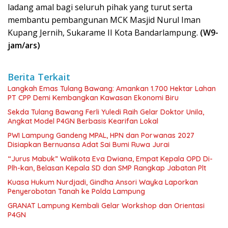
ladang amal bagi seluruh pihak yang turut serta
membantu pembangunan MCK Masjid Nurul Iman
Kupang Jernih, Sukarame II Kota Bandarlampung.
(W9-
jam/ars)
Berita Terkait
Langkah Emas Tulang Bawang: Amankan 1.700 Hektar Lahan
PT CPP Demi Kembangkan Kawasan Ekonomi Biru
Sekda Tulang Bawang Ferli Yuledi Raih Gelar Doktor Unila,
Angkat Model P4GN Berbasis Kearifan Lokal
PWI Lampung Gandeng MPAL, HPN dan Porwanas 2027
Disiapkan Bernuansa Adat Sai Bumi Ruwa Jurai
“Jurus Mabuk” Walikota Eva Dwiana, Empat Kepala OPD Di-
Plh-kan, Belasan Kepala SD dan SMP Rangkap Jabatan Plt
Kuasa Hukum Nurdjadi, Gindha Ansori Wayka Laporkan
Penyerobotan Tanah ke Polda Lampung
GRANAT Lampung Kembali Gelar Workshop dan Orientasi
P4GN