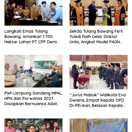
Langkah Emas Tulang
Sekda Tulang Bawang Ferli
Bawang: Amankan 1.700
Yuledi Raih Gelar Doktor
Hektar Lahan PT CPP Demi
Unila, Angkat Model P4GN
Kembangkan Kawasan
Berbasis Kearifan Lokal
Ekonomi Biru
PWI Lampung Gandeng MPAL,
“Jurus Mabuk” Walikota Eva
HPN dan Porwanas 2027
Dwiana, Empat Kepala OPD
Disiapkan Bernuansa Adat
Di-Plh-kan, Belasan Kepala
Sai Bumi Ruwa Jurai
SD dan SMP Rangkap
Jabatan Plt