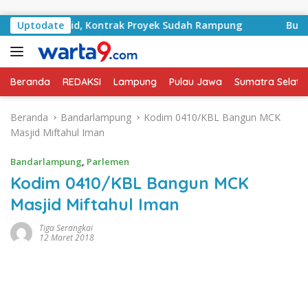
Langsung ke konten
RA Basyid, Kontrak Proyek Sudah Rampung
Uptodate
Bulan Keme
Beranda
REDAKSI
Lampung
Pulau Jawa
Sumatra Selata
Beranda
Bandarlampung
Kodim 0410/KBL Bangun MCK
Masjid Miftahul Iman
Bandarlampung
,
Parlemen
Kodim 0410/KBL Bangun MCK
Masjid Miftahul Iman
Tiga Serangkai
12 Maret 2018