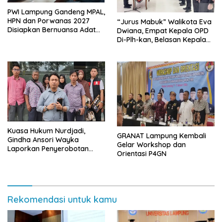
PWI Lampung Gandeng MPAL,
HPN dan Porwanas 2027
“Jurus Mabuk” Walikota Eva
Disiapkan Bernuansa Adat
Dwiana, Empat Kepala OPD
Sai Bumi Ruwa Jurai
Di-Plh-kan, Belasan Kepala
SD dan SMP Rangkap
Jabatan Plt
Kuasa Hukum Nurdjadi,
GRANAT Lampung Kembali
Gindha Ansori Wayka
Gelar Workshop dan
Laporkan Penyerobotan
Orientasi P4GN
Tanah ke Polda Lampung
Rekomendasi untuk kamu