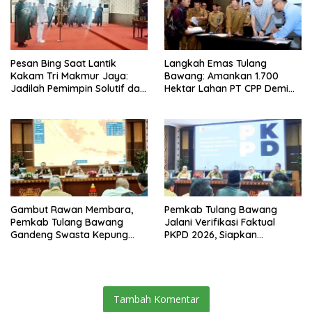
Pesan Bing Saat Lantik
Langkah Emas Tulang
Kakam Tri Makmur Jaya:
Bawang: Amankan 1.700
Jadilah Pemimpin Solutif dan
Hektar Lahan PT CPP Demi
Berintegritas!
Kembangkan Kawasan
Ekonomi Biru
Gambut Rawan Membara,
Pemkab Tulang Bawang
Pemkab Tulang Bawang
Jalani Verifikasi Faktual
Gandeng Swasta Kepung
PKPD 2026, Siapkan
Ancaman El Nino 2026
Kawasan Ekonomi Biru 1.500
Hektare
Tambah Komentar