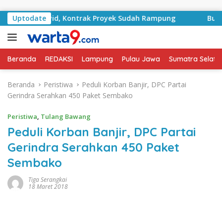
Langsung ke konten
 RA Basyid, Kontrak Proyek Sudah Rampung
Uptodate
Bulan Kem
Beranda
REDAKSI
Lampung
Pulau Jawa
Sumatra Selata
Beranda
Peristiwa
Peduli Korban Banjir, DPC Partai
Gerindra Serahkan 450 Paket Sembako
Peristiwa
,
Tulang Bawang
Peduli Korban Banjir, DPC Partai
Gerindra Serahkan 450 Paket
Sembako
Tiga Serangkai
18 Maret 2018