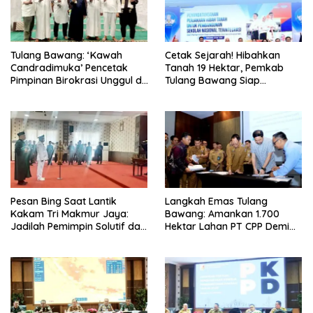
Tulang Bawang: ‘Kawah
Cetak Sejarah! Hibahkan
Candradimuka’ Pencetak
Tanah 19 Hektar, Pemkab
Pimpinan Birokrasi Unggul di
Tulang Bawang Siap
Provinsi Lampung
Hadirkan Sekolah Nasional
Terintegrasi Pertama di
Lampung
Pesan Bing Saat Lantik
Langkah Emas Tulang
Kakam Tri Makmur Jaya:
Bawang: Amankan 1.700
Jadilah Pemimpin Solutif dan
Hektar Lahan PT CPP Demi
Berintegritas!
Kembangkan Kawasan
Ekonomi Biru