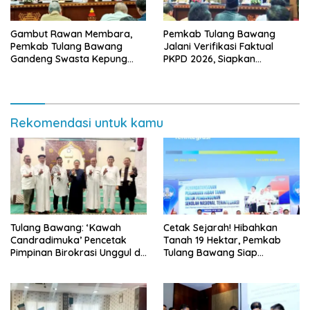
Gambut Rawan Membara,
Pemkab Tulang Bawang
Pemkab Tulang Bawang
Jalani Verifikasi Faktual
Gandeng Swasta Kepung
PKPD 2026, Siapkan
Ancaman El Nino 2026
Kawasan Ekonomi Biru 1.500
Hektare
Rekomendasi untuk kamu
Tulang Bawang: ‘Kawah
Cetak Sejarah! Hibahkan
Candradimuka’ Pencetak
Tanah 19 Hektar, Pemkab
Pimpinan Birokrasi Unggul di
Tulang Bawang Siap
Provinsi Lampung
Hadirkan Sekolah Nasional
Terintegrasi Pertama di
Lampung