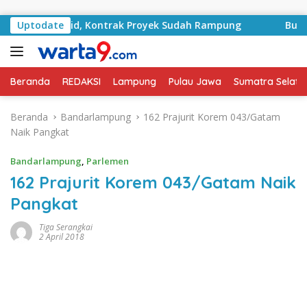
Langsung ke konten
RA Basyid, Kontrak Proyek Sudah Rampung
Uptodate
Bulan Keme
Beranda
REDAKSI
Lampung
Pulau Jawa
Sumatra Selata
Beranda
Bandarlampung
162 Prajurit Korem 043/Gatam
Naik Pangkat
Bandarlampung
,
Parlemen
162 Prajurit Korem 043/Gatam Naik
Pangkat
Tiga Serangkai
2 April 2018