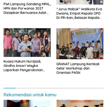
PWI Lampung Gandeng MPAL,
HPN dan Porwanas 2027
“Jurus Mabuk” Walikota Eva
Disiapkan Bernuansa Adat
Dwiana, Empat Kepala OPD
Sai Bumi Ruwa Jurai
Di-Plh-kan, Belasan Kepala
SD dan SMP Rangkap
Jabatan Plt
Kuasa Hukum Nurdjadi,
GRANAT Lampung Kembali
Gindha Ansori Wayka
Gelar Workshop dan
Laporkan Penyerobotan
Orientasi P4GN
Tanah ke Polda Lampung
Rekomendasi untuk kamu