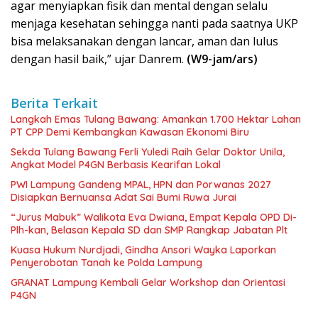
agar menyiapkan fisik dan mental dengan selalu
menjaga kesehatan sehingga nanti pada saatnya UKP
bisa melaksanakan dengan lancar, aman dan lulus
dengan hasil baik,” ujar Danrem.
(W9-jam/ars)
Berita Terkait
Langkah Emas Tulang Bawang: Amankan 1.700 Hektar Lahan
PT CPP Demi Kembangkan Kawasan Ekonomi Biru
Sekda Tulang Bawang Ferli Yuledi Raih Gelar Doktor Unila,
Angkat Model P4GN Berbasis Kearifan Lokal
PWI Lampung Gandeng MPAL, HPN dan Porwanas 2027
Disiapkan Bernuansa Adat Sai Bumi Ruwa Jurai
“Jurus Mabuk” Walikota Eva Dwiana, Empat Kepala OPD Di-
Plh-kan, Belasan Kepala SD dan SMP Rangkap Jabatan Plt
Kuasa Hukum Nurdjadi, Gindha Ansori Wayka Laporkan
Penyerobotan Tanah ke Polda Lampung
GRANAT Lampung Kembali Gelar Workshop dan Orientasi
P4GN