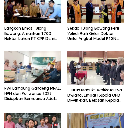
Langkah Emas Tulang
Sekda Tulang Bawang Ferli
Bawang: Amankan 1.700
Yuledi Raih Gelar Doktor
Hektar Lahan PT CPP Demi
Unila, Angkat Model P4GN
Kembangkan Kawasan
Berbasis Kearifan Lokal
Ekonomi Biru
PWI Lampung Gandeng MPAL,
“Jurus Mabuk” Walikota Eva
HPN dan Porwanas 2027
Dwiana, Empat Kepala OPD
Disiapkan Bernuansa Adat
Di-Plh-kan, Belasan Kepala
Sai Bumi Ruwa Jurai
SD dan SMP Rangkap
Jabatan Plt