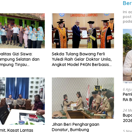
Ber
Ini 
post
pada
litas Gizi Siswa:
Sekda Tulang Bawang Ferli
ampung Selatan dan
Yuledi Raih Gelar Doktor Unila,
ampung Tinjau
Angkat Model P4GN Berbasis
g Program Makan
Kearifan Lokal
ratis di Natar
6 Agu
Pemk
RA B
24 Me
Bupa
2026
Jihan Beri Penghargaan
Donatur, Bumbung
it, Kasat Lantas
5 No