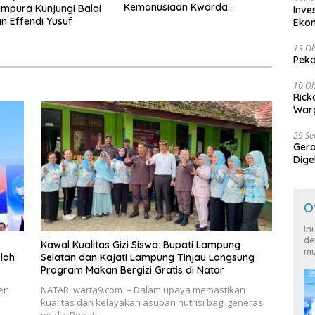
Kemanusiaan Kwarda
ampura Kunjungi Balai
Inve
Lampung Himpun Dana
 Effendi Yusuf
Eko
Rp432.917.626
13 Ok
Peko
10 Ok
Rick
Warg
29 S
Ger
Dige
Harg
O
In
de
Kawal Kualitas Gizi Siswa: Bupati Lampung
mu
lah
Selatan dan Kajati Lampung Tinjau Langsung
Program Makan Bergizi Gratis di Natar
en
NATAR, warta9.com – Dalam upaya memastikan
kualitas dan kelayakan asupan nutrisi bagi generasi