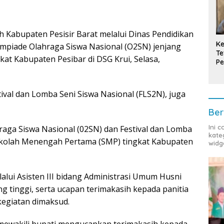
 Kabupaten Pesisir Barat melalui Dinas Pendidikan
Ke
mpiade Olahraga Siswa Nasional (O2SN) jenjang
Te
t Kabupaten Pesibar di DSG Krui, Selasa,
Pe
T
ival dan Lomba Seni Siswa Nasional (FLS2N), juga
Ber
Ini 
aga Siswa Nasional (02SN) dan Festival dan Lomba
kate
Sekolah Menengah Pertama (SMP) tingkat Kabupaten
widg
melalui Asisten III bidang Administrasi Umum Husni
ng tinggi, serta ucapan terimakasih kepada panitia
egiatan dimaksud.