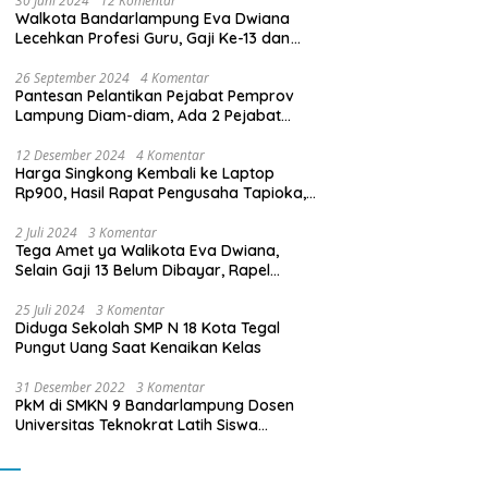
30 Juni 2024
12 Komentar
Walkota Bandarlampung Eva Dwiana
Lecehkan Profesi Guru, Gaji Ke-13 dan
THR Tidak Dibayarkan
26 September 2024
4 Komentar
Pantesan Pelantikan Pejabat Pemprov
Lampung Diam-diam, Ada 2 Pejabat
yang Dilantik Masih Golongan III/b
12 Desember 2024
4 Komentar
Harga Singkong Kembali ke Laptop
Rp900, Hasil Rapat Pengusaha Tapioka,
Petani Singkong dengan Pj. Gubernur
Lampung
2 Juli 2024
3 Komentar
Tega Amet ya Walikota Eva Dwiana,
Selain Gaji 13 Belum Dibayar, Rapel
Kenaikan Gaji 2 Bulan Juga Belum
Dibayar
25 Juli 2024
3 Komentar
Diduga Sekolah SMP N 18 Kota Tegal
Pungut Uang Saat Kenaikan Kelas
31 Desember 2022
3 Komentar
PkM di SMKN 9 Bandarlampung Dosen
Universitas Teknokrat Latih Siswa
Membuat Program Mobil RC Berbasis IoT