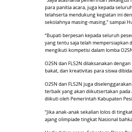
“Saya atasnama pemerintah sekaligus 
para panitia acara, juga kepada selur
telahserta mendukung kegiatan ini de
sekolahnya masing-masing,” sampai H
“Bupati berpesan kepada seluruh pese
yang tentu saja telah mempersiapkan d
mengikuti kompetisi dalam lomba O2SN 
O2SN dan FLS2N dilaksanakan dengan
bakat, dan kreativitas para siswa dibid
O2SN dan FLS2N juga diselenggarakan 
terbaik yang akan diikutsertakan pada 
diikuti oleh Pemerintah Kabupaten Pesi
“Jika anak-anak sekalian lolos di ting
ajang olimpiade tingkat Nasional bahka