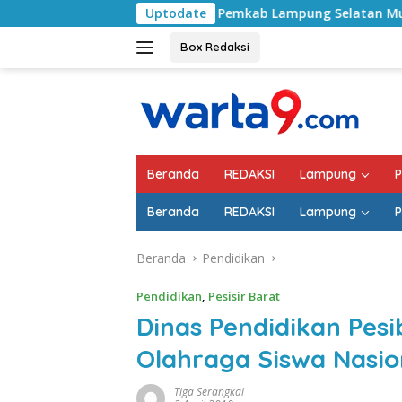
Langsung
Pemkab Lampung Selatan Mulai Tangani Jalan RA
Uptodate
ke
konten
Box Redaksi
Beranda
REDAKSI
Lampung
P
Beranda
REDAKSI
Lampung
P
Beranda
Pendidikan
Pendidikan
,
Pesisir Barat
Dinas Pendidikan Pesi
Olahraga Siswa Nasio
Tiga Serangkai