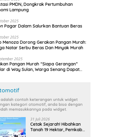
stasi PMDN, Dongkrak Pertumbuhan
nomi Lampung
tober 2025
n Pagar Dalam Salurkan Bantuan Beras
tober 2025
o Menoza Dorong Gerakan Pangan Murah:
a Natar Serbu Beras Dan Minyak Murah
eptember 2025
akan Pangan Murah “Siapa Gerangan”
lar di Way Sulan, Warga Senang Dapat
a Bersubsidi
tomotif
i adalah contoh keterangan untuk widget
ngan kategori otomotif, anda bisa dengan
dah memasukkannya pada widget.
31 Juli 2026
Cetak Sejarah! Hibahkan
Tanah 19 Hektar, Pemkab
Tulang Bawang Siap