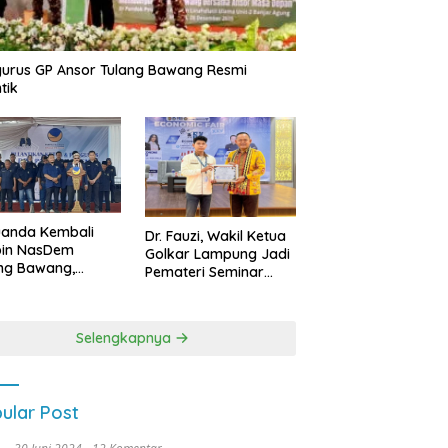
urus GP Ansor Tulang Bawang Resmi
tik
uanda Kembali
Dr. Fauzi, Wakil Ketua
pin NasDem
Golkar Lampung Jadi
ng Bawang,
Pemateri Seminar
etkan Kursi DPRD
Nasional FEB Unila,
anyak di Pemilu
Membangun Fondasi
9
Kuat Melalui 4 Pilar
Selengkapnya
Kebangsaan
ular Post