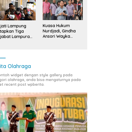
Kuasa Hukum
jati Lampung
Nurdjadi, Gindha
tapkan Tiga
Ansori Wayka
jabat Lampura
Laporkan
ersangka
Penyerobotan
Tanah ke Polda
Lampung
ita Olahraga
contoh widget dengan style gallery pada
gori olahraga, anda bisa mengaturnya pada
et recent post wpberita.