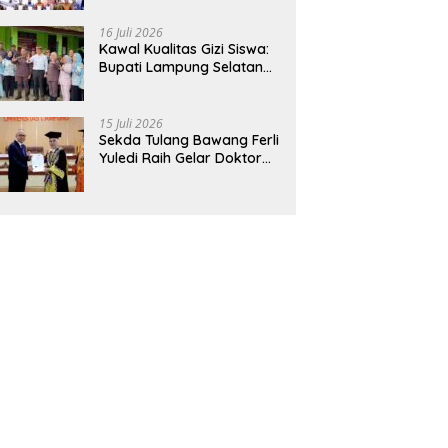
Hadirkan Sekolah Nasional
Terintegrasi Pertama di
16 Juli 2026
Lampung
Kawal Kualitas Gizi Siswa:
Bupati Lampung Selatan
dan Kajati Lampung Tinjau
Langsung Program Makan
Bergizi Gratis di Natar
15 Juli 2026
Sekda Tulang Bawang Ferli
Yuledi Raih Gelar Doktor
Unila, Angkat Model P4GN
Berbasis Kearifan Lokal