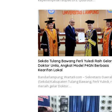
kepemimpinan Bupati Drs. Qudrotul…
Sekda Tulang Bawang Ferli Yuledi Raih Gelar
Doktor Unila, Angkat Model P4GN Berbasis
Kearifan Lokal
Bandarlampung, Warta9.com – Sekretaris Daera
(Sekda) Kabupaten Tulang Bawang, Ferli Yuledi, 
meraih gelar Doktor…