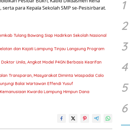
endidikan Pesibar Bukri, Kabid Dikdasmen Rena
1
 serta para Kepala Sekolah SMP se-Pesisirbarat.
2
Pemkab Tulang Bawang Siap Hadirkan Sekolah Nasional
3
 Selatan dan Kajati Lampung Tinjau Langsung Program
r Doktor Unila, Angkat Model P4GN Berbasis Kearifan
4
jalan Transparan, Masyarakat Diminta Waspadai Calo
5
unjungi Balai Wartawan Effendi Yusuf
g Kemanusiaan Kwarda Lampung Himpun Dana
6