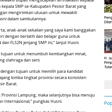
mewakili bupati mengucapkan terimakasih kepada
uh kepala SMP se-Kabupaten Pesisir Barat yang
ngan mengirimkan utusan untuk mewakili
Peng
usni dalam sambutannya.
Dilan
rta, anak-anak sekalian yang saya kami banggakan
iri dengan berlatih dan belajar guna untuk
dan FLS2N jenjang SMP ini,” lanjut Husni.
 tujuan untuk menumbuh kembangkan minat,
H. J
ang olahraga dan seni.
Pim
Tula
dengan tujuan untuk memilih para kandidat
Targ
Terb
ajang lomba tingkat provinsi secara konsisten
202
sir Barat.
kat Provinsi Lampung, maka selanjutnya bisa menuju
n Internasional,” pungkas Husni.
Pop