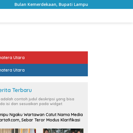
kaan, Bupati Lampung Selatan Ajak ASN Perkuat Semangat Pe
atera Utara
atera Utara
erita Terbaru
i adalah contoh judul deskripsi yang bisa
da isi dan sesuaikan pada widget
nipu Ngaku Wartawan Catut Nama Media
rta9.com, Sebar Teror Modus Klarifikasi