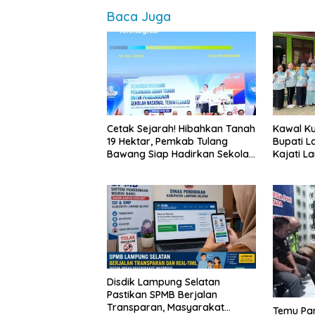
Baca Juga
Cetak Sejarah! Hibahkan Tanah
Kawal Kua
19 Hektar, Pemkab Tulang
Bupati L
Bawang Siap Hadirkan Sekolah
Kajati L
Nasional Terintegrasi Pertama
Langsun
di Lampung
Bergizi G
Disdik Lampung Selatan
Pastikan SPMB Berjalan
Transparan, Masyarakat
Temu Pam