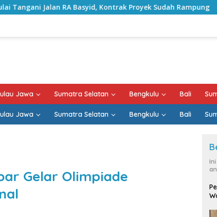
 Basyid, Kontrak Proyek Sudah Rampung
Bulan Kemerde
ulau Jawa
Sumatra Selatan
Bengkulu
Bali
Sum
ulau Jawa
Sumatra Selatan
Bengkulu
Bali
Sum
B
In
an
bar Gelar Olimpiade
Pe
nal
Wa