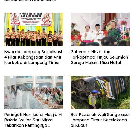
Muhasabah Bersama Habib
Sertifikat Tanah Kantor
Husein Ja’far
Kwarda Lampung Sosialisasi
Gubernur Mirza dan
4 Pilar Kebangsaan dan Anti
Forkopimda Tinjau Sejumlah
Narkoba di Lampung Timur
Gereja Malam Misa Natal
2025
Peringati Hari Ibu di Masjid Al
Bus Peziarah Wali Songo asal
Bakrie, Wulan Sari Mirza
Lampung Timur Kecelakaan
Tekankan Pentingnya
di Kudus
Kesehatan Mental Ibu