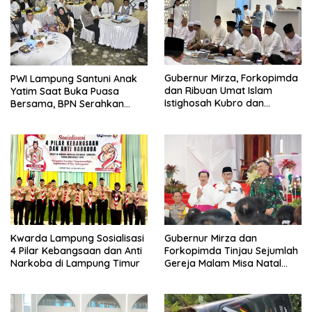
Gubernur Mirza, Forkopimda
PWI Lampung Santuni Anak
dan Ribuan Umat Islam
Yatim Saat Buka Puasa
Istighosah Kubro dan
Bersama, BPN Serahkan
Muhasabah Bersama Habib
Sertifikat Tanah Kantor
Husein Ja’far
Kwarda Lampung Sosialisasi
Gubernur Mirza dan
4 Pilar Kebangsaan dan Anti
Forkopimda Tinjau Sejumlah
Narkoba di Lampung Timur
Gereja Malam Misa Natal
2025