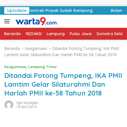
Langsung ke konten
Basyid, Kontrak Proyek Sudah Rampung
Uptodate
Bulan Kemerde
Beranda
REDAKSI
Lampung
Pulau Jawa
Sumatra Selata
Beranda
Keagamaan
Ditandai Potong Tumpeng, IKA PMII
Lamtim Gelar Silaturahmi Dan Harlah PMII ke-58 Tahun 2018
Keagamaan
,
Lampung Timur
Ditandai Potong Tumpeng, IKA PMII
Lamtim Gelar Silaturahmi Dan
Harlah PMII ke-58 Tahun 2018
Tiga Serangkai
18 April 2018