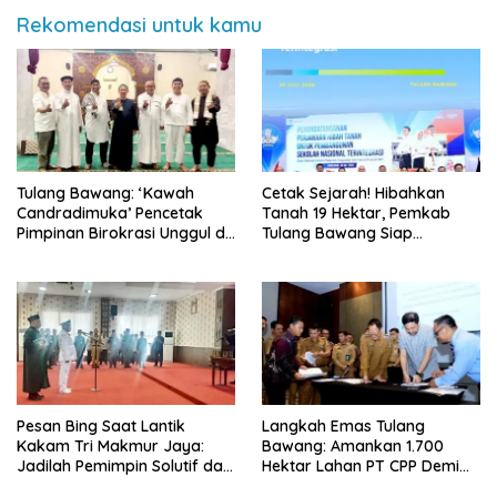
Rekomendasi untuk kamu
Tulang Bawang: ‘Kawah
Cetak Sejarah! Hibahkan
Candradimuka’ Pencetak
Tanah 19 Hektar, Pemkab
Pimpinan Birokrasi Unggul di
Tulang Bawang Siap
Provinsi Lampung
Hadirkan Sekolah Nasional
Terintegrasi Pertama di
Lampung
Pesan Bing Saat Lantik
Langkah Emas Tulang
Kakam Tri Makmur Jaya:
Bawang: Amankan 1.700
Jadilah Pemimpin Solutif dan
Hektar Lahan PT CPP Demi
Berintegritas!
Kembangkan Kawasan