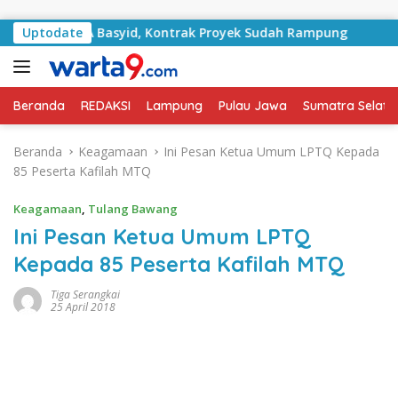
Langsung ke konten
Jalan RA Basyid, Kontrak Proyek Sudah Rampung
Uptodate
Bulan
Beranda
REDAKSI
Lampung
Pulau Jawa
Sumatra Selata
Beranda
Keagamaan
Ini Pesan Ketua Umum LPTQ Kepada
85 Peserta Kafilah MTQ
Keagamaan
,
Tulang Bawang
Ini Pesan Ketua Umum LPTQ
Kepada 85 Peserta Kafilah MTQ
Tiga Serangkai
25 April 2018