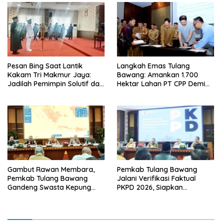
Lampung
Pesan Bing Saat Lantik
Langkah Emas Tulang
Kakam Tri Makmur Jaya:
Bawang: Amankan 1.700
Jadilah Pemimpin Solutif dan
Hektar Lahan PT CPP Demi
Berintegritas!
Kembangkan Kawasan
Ekonomi Biru
Gambut Rawan Membara,
Pemkab Tulang Bawang
Pemkab Tulang Bawang
Jalani Verifikasi Faktual
Gandeng Swasta Kepung
PKPD 2026, Siapkan
Ancaman El Nino 2026
Kawasan Ekonomi Biru 1.500
Hektare