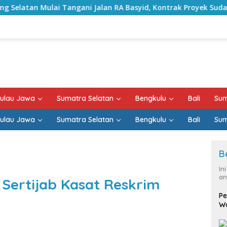
ngani Jalan RA Basyid, Kontrak Proyek Sudah Rampung
ulau Jawa
Sumatra Selatan
Bengkulu
Bali
Sum
ulau Jawa
Sumatra Selatan
Bengkulu
Bali
Sum
B
In
an
 Sertijab Kasat Reskrim
Pe
Wa