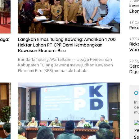
5 No
Inve
Eko
13 Ok
Peko
10 Ok
Jaya:
Langkah Emas Tulang Bawang: Amankan 1.700
Rick
Hektar Lahan PT CPP Demi Kembangkan
Warg
Kawasan Ekonomi Biru
Bandarlampung, Warta9.com – Upaya Pemerintah
29 S
Kabupaten Tulang Bawang mewujudkan Kawasan
Ger
Ekonomi Biru (KEB) memasuki babak…
Dige
Harg
O
In
de
mu