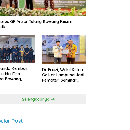
urus GP Ansor Tulang Bawang Resmi
tik
uanda Kembali
Dr. Fauzi, Wakil Ketua
pin NasDem
Golkar Lampung Jadi
ng Bawang,
Pemateri Seminar
etkan Kursi DPRD
Nasional FEB Unila,
anyak di Pemilu
Membangun Fondasi
9
Kuat Melalui 4 Pilar
Selengkapnya
Kebangsaan
ular Post