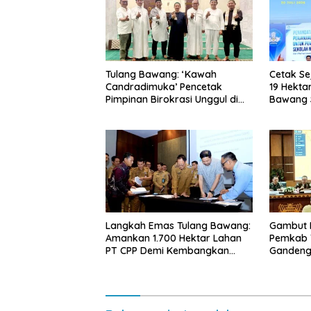
Tulang Bawang: ‘Kawah
Cetak Se
Candradimuka’ Pencetak
19 Hekta
Pimpinan Birokrasi Unggul di
Bawang S
Provinsi Lampung
Nasional
di Lamp
Langkah Emas Tulang Bawang:
Gambut 
Amankan 1.700 Hektar Lahan
Pemkab 
PT CPP Demi Kembangkan
Gandeng
Kawasan Ekonomi Biru
Ancaman 