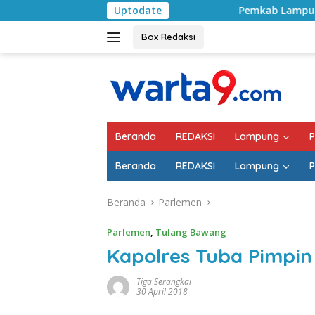
Langsung
Uptodate
Pemkab Lampung Selatan Mulai Ta
ke
konten
Box Redaksi
Beranda
REDAKSI
Lampung
P
Beranda
REDAKSI
Lampung
P
Beranda
Parlemen
Parlemen
,
Tulang Bawang
Kapolres Tuba Pimpin
Tiga Serangkai
30 April 2018