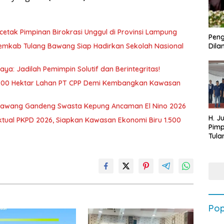
etak Pimpinan Birokrasi Unggul di Provinsi Lampung
Peng
Pemkab Tulang Bawang Siap Hadirkan Sekolah Nasional
Dilan
ya: Jadilah Pemimpin Solutif dan Berintegritas!
700 Hektar Lahan PT CPP Demi Kembangkan Kawasan
awang Gandeng Swasta Kepung Ancaman El Nino 2026
H. J
ktual PKPD 2026, Siapkan Kawasan Ekonomi Biru 1.500
Pim
Tula
Targ
Terb
202
Pop