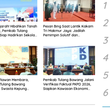
1
2
jarah! Hibahkan Tanah
Pesan Bing Saat Lantik Kakam
r, Pemkab Tulang
Tri Makmur Jaya: Jadilah
iap Hadirkan Sekolah
Pemimpin Solutif dan
3
 Terintegrasi Pertama
Berintegritas!
ung
4
5
Rawan Membara,
Pemkab Tulang Bawang Jalani
Tulang Bawang
Verifikasi Faktual PKPD 2026,
6
 Swasta Kepung
Siapkan Kawasan Ekonomi
El Nino 2026
Biru 1.500 Hektare