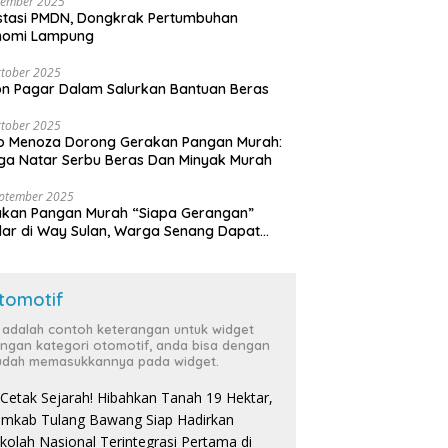
vember 2025
stasi PMDN, Dongkrak Pertumbuhan
nomi Lampung
tober 2025
n Pagar Dalam Salurkan Bantuan Beras
tober 2025
o Menoza Dorong Gerakan Pangan Murah:
a Natar Serbu Beras Dan Minyak Murah
eptember 2025
akan Pangan Murah “Siapa Gerangan”
lar di Way Sulan, Warga Senang Dapat
a Bersubsidi
tomotif
i adalah contoh keterangan untuk widget
ngan kategori otomotif, anda bisa dengan
dah memasukkannya pada widget.