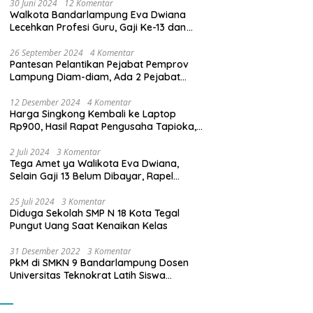
30 Juni 2024
12 Komentar
Walkota Bandarlampung Eva Dwiana
Lecehkan Profesi Guru, Gaji Ke-13 dan
THR Tidak Dibayarkan
26 September 2024
4 Komentar
Pantesan Pelantikan Pejabat Pemprov
Lampung Diam-diam, Ada 2 Pejabat
yang Dilantik Masih Golongan III/b
12 Desember 2024
4 Komentar
Harga Singkong Kembali ke Laptop
Rp900, Hasil Rapat Pengusaha Tapioka,
Petani Singkong dengan Pj. Gubernur
Lampung
2 Juli 2024
3 Komentar
Tega Amet ya Walikota Eva Dwiana,
Selain Gaji 13 Belum Dibayar, Rapel
Kenaikan Gaji 2 Bulan Juga Belum
Dibayar
25 Juli 2024
3 Komentar
Diduga Sekolah SMP N 18 Kota Tegal
Pungut Uang Saat Kenaikan Kelas
31 Desember 2022
3 Komentar
PkM di SMKN 9 Bandarlampung Dosen
Universitas Teknokrat Latih Siswa
Membuat Program Mobil RC Berbasis IoT