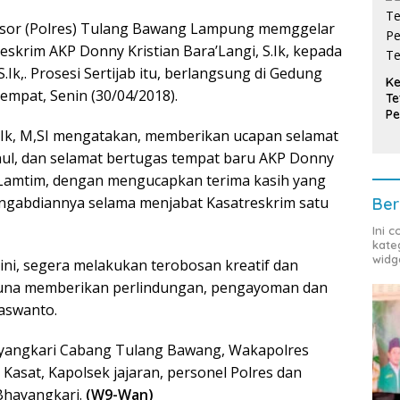
esor (Polres) Tulang Bawang Lampung memggelar
Reskrim AKP Donny Kristian Bara’Langi, S.Ik, kepada
.Ik,. Prosesi Sertijab itu, berlangsung di Gedung
Ke
empat, Senin (30/04/2018).
Te
Pe
T
.Ik, M,SI mengatakan, memberikan ucapan selamat
nul, dan selamat bertugas tempat baru AKP Donny
 Lamtim, dengan mengucapkan terima kasih yang
engabdiannya selama menjabat Kasatreskrim satu
Ber
Ini 
kate
widg
ini, segera melakukan terobosan kreatif dan
guna memberikan perlindungan, pengayoman dan
aswanto.
Bhayangkari Cabang Tulang Bawang, Wakapolres
 Kasat, Kapolsek jajaran, personel Polres dan
 Bhayangkari.
(W9-Wan)