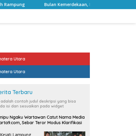
Bulan Kemerdekaan, Bupati Lampung Selatan Ajak ASN Perku
atera Utara
atera Utara
erita Terbaru
i adalah contoh judul deskripsi yang bisa
da isi dan sesuaikan pada widget
nipu Ngaku Wartawan Catut Nama Media
rta9.com, Sebar Teror Modus Klarifikasi