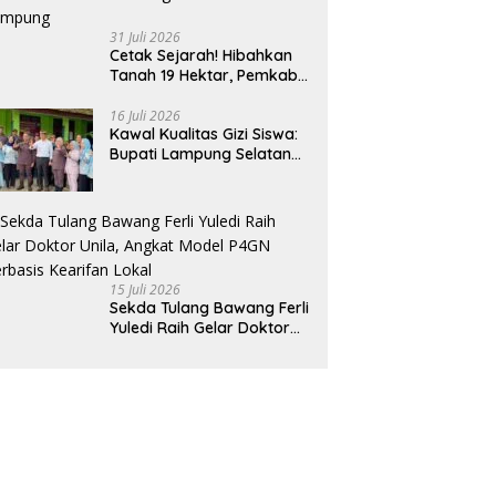
31 Juli 2026
Cetak Sejarah! Hibahkan
Tanah 19 Hektar, Pemkab
Tulang Bawang Siap
Hadirkan Sekolah Nasional
16 Juli 2026
Kawal Kualitas Gizi Siswa:
Terintegrasi Pertama di
Bupati Lampung Selatan
Lampung
dan Kajati Lampung Tinjau
Langsung Program Makan
Bergizi Gratis di Natar
15 Juli 2026
Sekda Tulang Bawang Ferli
Yuledi Raih Gelar Doktor
Unila, Angkat Model P4GN
Berbasis Kearifan Lokal