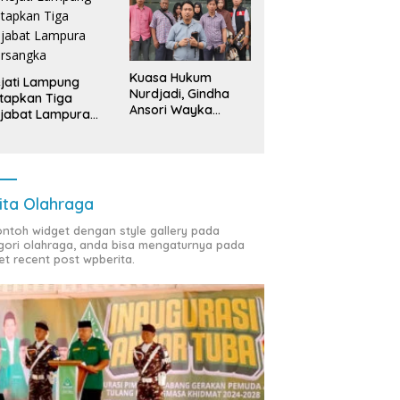
Kuasa Hukum
jati Lampung
Nurdjadi, Gindha
tapkan Tiga
Ansori Wayka
jabat Lampura
Laporkan
ersangka
Penyerobotan
Tanah ke Polda
Lampung
ita Olahraga
contoh widget dengan style gallery pada
gori olahraga, anda bisa mengaturnya pada
et recent post wpberita.