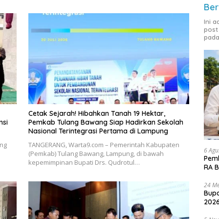
Ber
Ini 
post
pada
Cetak Sejarah! Hibahkan Tanah 19 Hektar,
nsi
Pemkab Tulang Bawang Siap Hadirkan Sekolah
Nasional Terintegrasi Pertama di Lampung
ng
​TANGERANG, Warta9.com – Pemerintah Kabupaten
6 Agu
(Pemkab) Tulang Bawang, Lampung, di bawah
Pemk
kepemimpinan Bupati Drs. Qudrotul…
RA B
24 Me
Bupa
2026