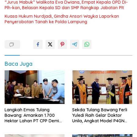
“Jurus Mabuk” Walikota Eva Dwiana, Empat Kepala OPD Di-
Plh-kan, Belasan Kepala SD dan SMP Rangkap Jabatan Plt
Kuasa Hukum Nurdjadi, Gindha Ansori Wayka Laporkan
Penyerobotan Tanah ke Polda Lampung
Baca Juga
Langkah Emas Tulang
Sekda Tulang Bawang Ferli
Bawang: Amankan 1.700
Yuledi Raih Gelar Doktor
Hektar Lahan PT CPP Demi
Unila, Angkat Model P4GN
Kembangkan Kawasan
Berbasis Kearifan Lokal
Ekonomi Biru