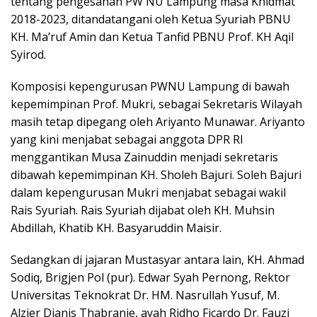
tentang pengesahan PW NU Lampung masa Khidmat
2018-2023, ditandatangani oleh Ketua Syuriah PBNU
KH. Ma’ruf Amin dan Ketua Tanfid PBNU Prof. KH Aqil
Syirod.
Komposisi kepengurusan PWNU Lampung di bawah
kepemimpinan Prof. Mukri, sebagai Sekretaris Wilayah
masih tetap dipegang oleh Ariyanto Munawar. Ariyanto
yang kini menjabat sebagai anggota DPR RI
menggantikan Musa Zainuddin menjadi sekretaris
dibawah kepemimpinan KH. Sholeh Bajuri. Soleh Bajuri
dalam kepengurusan Mukri menjabat sebagai wakil
Rais Syuriah. Rais Syuriah dijabat oleh KH. Muhsin
Abdillah, Khatib KH. Basyaruddin Maisir.
Sedangkan di jajaran Mustasyar antara lain, KH. Ahmad
Sodiq, Brigjen Pol (pur). Edwar Syah Pernong, Rektor
Universitas Teknokrat Dr. HM. Nasrullah Yusuf, M.
Alzier Dianis Thabranie, ayah Ridho Ficardo Dr. Fauzi