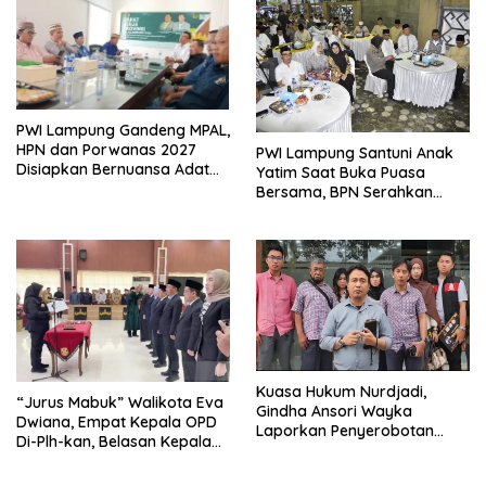
PWI Lampung Gandeng MPAL,
HPN dan Porwanas 2027
PWI Lampung Santuni Anak
Disiapkan Bernuansa Adat
Yatim Saat Buka Puasa
Sai Bumi Ruwa Jurai
Bersama, BPN Serahkan
Sertifikat Tanah Kantor
Kuasa Hukum Nurdjadi,
“Jurus Mabuk” Walikota Eva
Gindha Ansori Wayka
Dwiana, Empat Kepala OPD
Laporkan Penyerobotan
Di-Plh-kan, Belasan Kepala
Tanah ke Polda Lampung
SD dan SMP Rangkap
Jabatan Plt