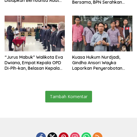
Disiapkan Bernuansa Adat
Bersama, BPN Serahkan
Sai Bumi Ruwa Jurai
Sertifikat Tanah Kantor
“Jurus Mabuk” Walikota Eva
Kuasa Hukum Nurdjadi,
Dwiana, Empat Kepala OPD
Gindha Ansori Wayka
Di-Plh-kan, Belasan Kepala
Laporkan Penyerobotan
SD dan SMP Rangkap
Tanah ke Polda Lampung
Jabatan Plt
Tambah Komentar