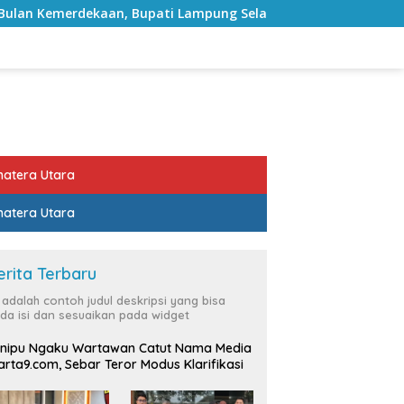
upati Lampung Selatan Ajak ASN Perkuat Semangat Pengabdian
atera Utara
atera Utara
erita Terbaru
i adalah contoh judul deskripsi yang bisa
da isi dan sesuaikan pada widget
nipu Ngaku Wartawan Catut Nama Media
rta9.com, Sebar Teror Modus Klarifikasi