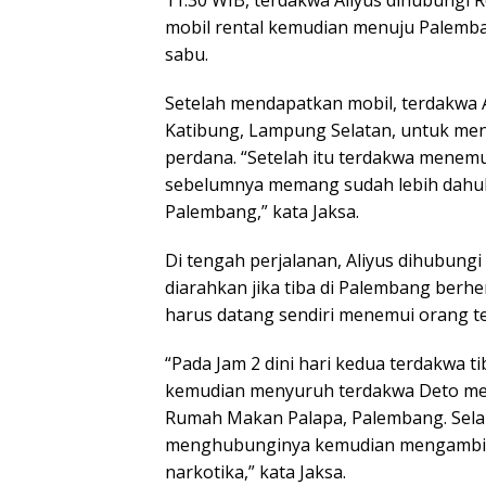
11.30 WIB, terdakwa Aliyus dihubungi
mobil rental kemudian menuju Palemba
sabu.
Setelah mendapatkan mobil, terdakwa A
Katibung, Lampung Selatan, untuk men
perdana. “Setelah itu terdakwa menemu
sebelumnya memang sudah lebih dahu
Palembang,” kata Jaksa.
Di tengah perjalanan, Aliyus dihubung
diarahkan jika tiba di Palembang berhe
harus datang sendiri menemui orang te
“Pada Jam 2 dini hari kedua terdakwa ti
kemudian menyuruh terdakwa Deto men
Rumah Makan Palapa, Palembang. Sela
menghubunginya kemudian mengambil t
narkotika,” kata Jaksa.