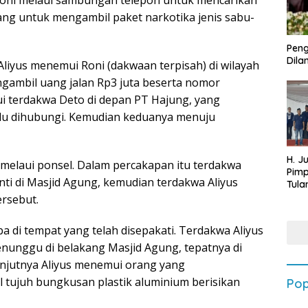
 Roni melaui sambungan telepon untuk mencarikan
ng untuk mengambil paket narkotika jenis sabu-
Peng
Dilan
liyus menemui Roni (dakwaan terpisah) di wilayah
gambil uang jalan Rp3 juta beserta nomor
i terdakwa Deto di depan PT Hajung, yang
lu dihubungi. Kemudian keduanya menuju
H. J
i melaui ponsel. Dalam percakapan itu terdakwa
Pim
nti di Masjid Agung, kemudian terdakwa Aliyus
Tula
Targ
rsebut.
Terb
202
ba di tempat yang telah disepakati. Terdakwa Aliyus
unggu di belakang Masjid Agung, tepatnya di
njutnya Aliyus menemui orang yang
ujuh bungkusan plastik aluminium berisikan
Pop