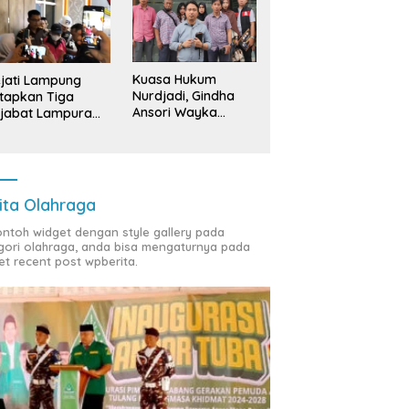
Kuasa Hukum
jati Lampung
Nurdjadi, Gindha
tapkan Tiga
Ansori Wayka
jabat Lampura
Laporkan
ersangka
Penyerobotan
Tanah ke Polda
Lampung
ita Olahraga
contoh widget dengan style gallery pada
gori olahraga, anda bisa mengaturnya pada
et recent post wpberita.