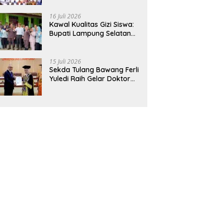
Hadirkan Sekolah Nasional
Terintegrasi Pertama di
16 Juli 2026
Lampung
Kawal Kualitas Gizi Siswa:
Bupati Lampung Selatan
dan Kajati Lampung Tinjau
Langsung Program Makan
Bergizi Gratis di Natar
15 Juli 2026
Sekda Tulang Bawang Ferli
Yuledi Raih Gelar Doktor
Unila, Angkat Model P4GN
Berbasis Kearifan Lokal