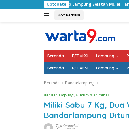
Langsung
Pemkab Lampung Selatan Mulai Tangani Jalan RA Basyid,
Uptodate
ke
konten
Box Redaksi
Beranda
REDAKSI
Lampung
P
Beranda
REDAKSI
Lampung
P
Beranda
Bandarlampung
Bandarlampung
,
Hukum & Kriminal
Miliki Sabu 7 Kg, Du
Bandarlampung Ditun
Tiga Serangkai