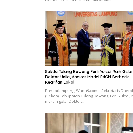
Sekda Tulang Bawang Ferli Yuledi Raih Gelar
Doktor Unila, Angkat Model P4GN Berbasis
Kearifan Lokal
Bandarlampung, Warta9.com – Sekretaris Daera
(Sekda) Kabupaten Tulang Bawang, Ferli Yuledi, 
meraih gelar Doktor…