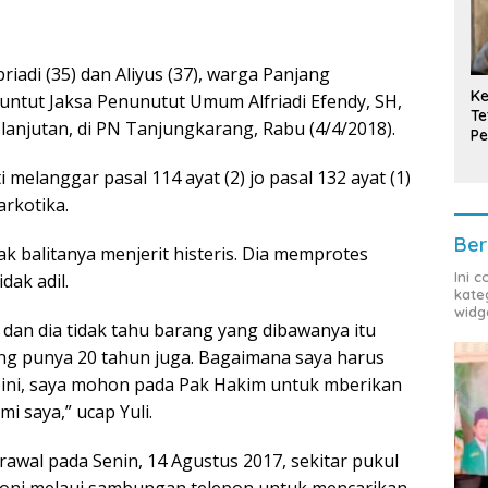
riadi (35) dan Aliyus (37), warga Panjang
Ke
untut Jaksa Penunutut Umum Alfriadi Efendy, SH,
Te
lanjutan, di PN Tanjungkarang, Rabu (4/4/2018).
Pe
T
 melanggar pasal 114 ayat (2) jo pasal 132 ayat (1)
rkotika.
Ber
nak balitanya menjerit histeris. Dia memprotes
Ini 
dak adil.
kate
widg
 dan dia tidak tahu barang yang dibawanya itu
ng punya 20 tahun juga. Bagaimana saya harus
 ini, saya mohon pada Pak Hakim untuk mberikan
 saya,” ucap Yuli.
wal pada Senin, 14 Agustus 2017, sekitar pukul