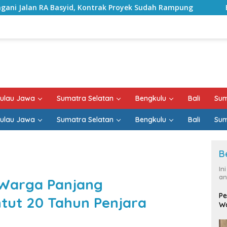
 Kontrak Proyek Sudah Rampung
Bulan Kemerdekaan, B
ulau Jawa
Sumatra Selatan
Bengkulu
Bali
Sum
ulau Jawa
Sumatra Selatan
Bengkulu
Bali
Sum
B
In
an
a Warga Panjang
Pe
tut 20 Tahun Penjara
Wa