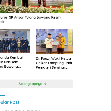
urus GP Ansor Tulang Bawang Resmi
tik
uanda Kembali
Dr. Fauzi, Wakil Ketua
pin NasDem
Golkar Lampung Jadi
ng Bawang,
Pemateri Seminar
etkan Kursi DPRD
Nasional FEB Unila,
anyak di Pemilu
Membangun Fondasi
9
Kuat Melalui 4 Pilar
Selengkapnya
Kebangsaan
ular Post