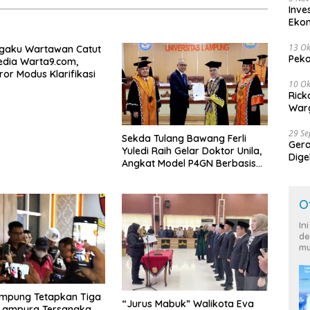
Inve
Eko
13 Ok
Ngaku Wartawan Catut
Peko
dia Warta9.com,
ror Modus Klarifikasi
10 Ok
Rick
Warg
29 S
Sekda Tulang Bawang Ferli
Ger
Yuledi Raih Gelar Doktor Unila,
Dige
Angkat Model P4GN Berbasis
Harg
Kearifan Lokal
O
In
de
mu
ampung Tetapkan Tiga
“Jurus Mabuk” Walikota Eva
 Lampura Tersangka