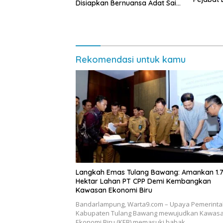
Disiapkan Bernuansa Adat Sai
Bumi Ruwa Jurai
Rekomendasi untuk kamu
Langkah Emas Tulang Bawang: Amankan 1.
Hektar Lahan PT CPP Demi Kembangkan
Kawasan Ekonomi Biru
Bandarlampung, Warta9.com – Upaya Pemerint
Kabupaten Tulang Bawang mewujudkan Kawas
Ekonomi Biru (KEB) memasuki babak…