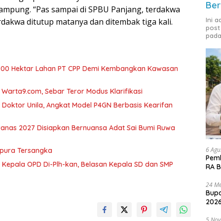
Ber
lampung. “Pas sampai di SPBU Panjang, terdakwa
Ini 
erdakwa ditutup matanya dan ditembak tiga kali.
post
pada
700 Hektar Lahan PT CPP Demi Kembangkan Kawasan
arta9.com, Sebar Teror Modus Klarifikasi
r Doktor Unila, Angkat Model P4GN Berbasis Kearifan
nas 2027 Disiapkan Bernuansa Adat Sai Bumi Ruwa
6 Agu
mpura Tersangka
Pemk
 Kepala OPD Di-Plh-kan, Belasan Kepala SD dan SMP
RA B
24 Me
Bupa
2026
5 No