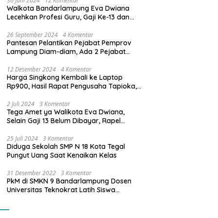
30 Juni 2024
12 Komentar
Walkota Bandarlampung Eva Dwiana
Lecehkan Profesi Guru, Gaji Ke-13 dan
THR Tidak Dibayarkan
26 September 2024
4 Komentar
Pantesan Pelantikan Pejabat Pemprov
Lampung Diam-diam, Ada 2 Pejabat
yang Dilantik Masih Golongan III/b
12 Desember 2024
4 Komentar
Harga Singkong Kembali ke Laptop
Rp900, Hasil Rapat Pengusaha Tapioka,
Petani Singkong dengan Pj. Gubernur
Lampung
2 Juli 2024
3 Komentar
Tega Amet ya Walikota Eva Dwiana,
Selain Gaji 13 Belum Dibayar, Rapel
Kenaikan Gaji 2 Bulan Juga Belum
Dibayar
25 Juli 2024
3 Komentar
Diduga Sekolah SMP N 18 Kota Tegal
Pungut Uang Saat Kenaikan Kelas
31 Desember 2022
3 Komentar
PkM di SMKN 9 Bandarlampung Dosen
Universitas Teknokrat Latih Siswa
Membuat Program Mobil RC Berbasis IoT