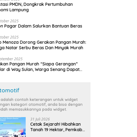
stasi PMDN, Dongkrak Pertumbuhan
nomi Lampung
tober 2025
n Pagar Dalam Salurkan Bantuan Beras
tober 2025
o Menoza Dorong Gerakan Pangan Murah:
a Natar Serbu Beras Dan Minyak Murah
eptember 2025
akan Pangan Murah “Siapa Gerangan”
lar di Way Sulan, Warga Senang Dapat
a Bersubsidi
tomotif
i adalah contoh keterangan untuk widget
ngan kategori otomotif, anda bisa dengan
dah memasukkannya pada widget.
31 Juli 2026
Cetak Sejarah! Hibahkan
Tanah 19 Hektar, Pemkab
Tulang Bawang Siap