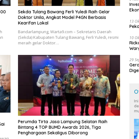
Inve
Eko
700
Sekda Tulang Bawang Ferli Yuledi Raih Gelar
Doktor Unila, Angkat Model P4GN Berbasis
13 Ok
Kearifan Lokal
Peko
ah
Bandarlampung, Warta9.com – Sekretaris Daerah
an
(Sekda) Kabupaten Tulang Bawang, Ferli Yuledi, resmi
10 Ok
Rick
meraih gelar Doktor…
Warg
29 S
Ger
Dige
Harg
O
In
de
mu
Perumda Tirta Jasa Lampung Selatan Raih
Sai
Bintang 4 TOP BUMD Awards 2026, Tiga
Penghargaan Sekaligus Diborong
tawan