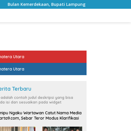
an, Bupati Lampung Selatan Ajak ASN Perkuat Semangat Penga
atera Utara
atera Utara
erita Terbaru
i adalah contoh judul deskripsi yang bisa
da isi dan sesuaikan pada widget
nipu Ngaku Wartawan Catut Nama Media
rta9.com, Sebar Teror Modus Klarifikasi