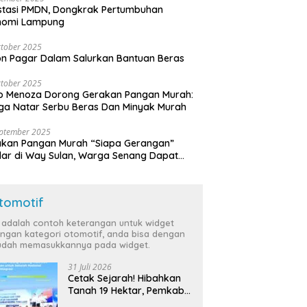
stasi PMDN, Dongkrak Pertumbuhan
nomi Lampung
tober 2025
n Pagar Dalam Salurkan Bantuan Beras
tober 2025
o Menoza Dorong Gerakan Pangan Murah:
a Natar Serbu Beras Dan Minyak Murah
eptember 2025
akan Pangan Murah “Siapa Gerangan”
lar di Way Sulan, Warga Senang Dapat
a Bersubsidi
tomotif
i adalah contoh keterangan untuk widget
ngan kategori otomotif, anda bisa dengan
dah memasukkannya pada widget.
31 Juli 2026
Cetak Sejarah! Hibahkan
Tanah 19 Hektar, Pemkab
Tulang Bawang Siap