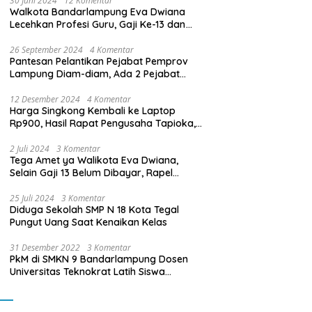
30 Juni 2024
12 Komentar
Walkota Bandarlampung Eva Dwiana
Lecehkan Profesi Guru, Gaji Ke-13 dan
THR Tidak Dibayarkan
26 September 2024
4 Komentar
Pantesan Pelantikan Pejabat Pemprov
Lampung Diam-diam, Ada 2 Pejabat
yang Dilantik Masih Golongan III/b
12 Desember 2024
4 Komentar
Harga Singkong Kembali ke Laptop
Rp900, Hasil Rapat Pengusaha Tapioka,
Petani Singkong dengan Pj. Gubernur
Lampung
2 Juli 2024
3 Komentar
Tega Amet ya Walikota Eva Dwiana,
Selain Gaji 13 Belum Dibayar, Rapel
Kenaikan Gaji 2 Bulan Juga Belum
Dibayar
25 Juli 2024
3 Komentar
Diduga Sekolah SMP N 18 Kota Tegal
Pungut Uang Saat Kenaikan Kelas
31 Desember 2022
3 Komentar
PkM di SMKN 9 Bandarlampung Dosen
Universitas Teknokrat Latih Siswa
Membuat Program Mobil RC Berbasis IoT