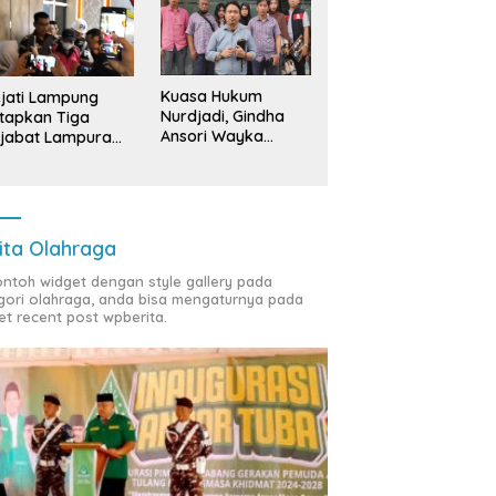
Kuasa Hukum
jati Lampung
Nurdjadi, Gindha
tapkan Tiga
Ansori Wayka
jabat Lampura
Laporkan
ersangka
Penyerobotan
Tanah ke Polda
Lampung
ita Olahraga
contoh widget dengan style gallery pada
gori olahraga, anda bisa mengaturnya pada
et recent post wpberita.