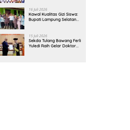
Hadirkan Sekolah Nasional
Terintegrasi Pertama di
16 Juli 2026
Lampung
Kawal Kualitas Gizi Siswa:
Bupati Lampung Selatan
dan Kajati Lampung Tinjau
Langsung Program Makan
Bergizi Gratis di Natar
15 Juli 2026
Sekda Tulang Bawang Ferli
Yuledi Raih Gelar Doktor
Unila, Angkat Model P4GN
Berbasis Kearifan Lokal