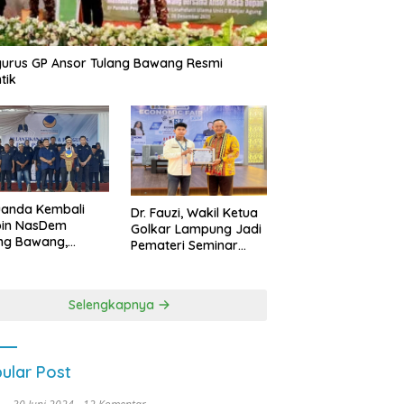
urus GP Ansor Tulang Bawang Resmi
tik
uanda Kembali
Dr. Fauzi, Wakil Ketua
pin NasDem
Golkar Lampung Jadi
ng Bawang,
Pemateri Seminar
etkan Kursi DPRD
Nasional FEB Unila,
anyak di Pemilu
Membangun Fondasi
9
Kuat Melalui 4 Pilar
Selengkapnya
Kebangsaan
ular Post