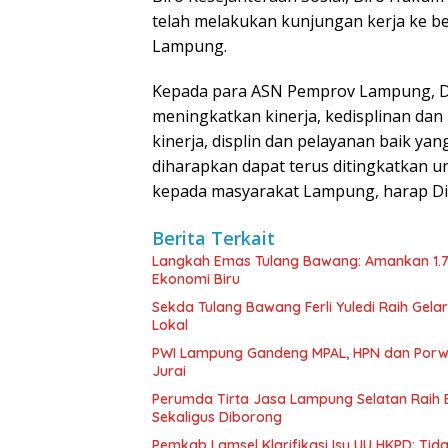
telah melakukan kunjungan kerja ke b
Lampung.
Kepada para ASN Pemprov Lampung, D
meningkatkan kinerja, kedisplinan da
kinerja, displin dan pelayanan baik yan
diharapkan dapat terus ditingkatkan 
kepada masyarakat Lampung, harap Di
Berita Terkait
Langkah Emas Tulang Bawang: Amankan 1.
Ekonomi Biru
Sekda Tulang Bawang Ferli Yuledi Raih Gela
Lokal
PWI Lampung Gandeng MPAL, HPN dan Porwa
Jurai
Perumda Tirta Jasa Lampung Selatan Raih
Sekaligus Diborong
Pemkab Lamsel Klarifikasi Isu UU HKPD: Ti