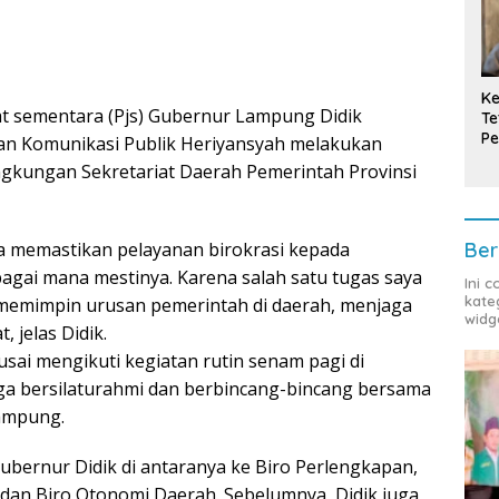
Ke
t sementara (Pjs) Gubernur Lampung Didik
Te
Pe
an Komunikasi Publik Heriyansyah melakukan
T
ingkungan Sekretariat Daerah Pemerintah Provinsi
Ber
a memastikan pelayanan birokrasi kepada
bagai mana mestinya. Karena salah satu tugas saya
Ini 
kate
memimpin urusan pemerintah di daerah, menjaga
widg
 jelas Didik.
usai mengikuti kegiatan rutin senam pagi di
ga bersilaturahmi dan berbincang-bincang bersama
Lampung.
Gubernur Didik di antaranya ke Biro Perlengkapan,
 dan Biro Otonomi Daerah. Sebelumnya, Didik juga