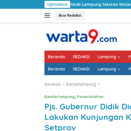
Langsung
Pemkab Lampung Selatan Mulai Tangani Jalan RA B
Uptodate
ke
konten
Box Redaksi
Beranda
REDAKSI
Lampung
P
Beranda
REDAKSI
Lampung
P
Beranda
Bandarlampung
Bandarlampung
,
Pemerintahan
Pjs. Gubernur Didik 
Lakukan Kunjungan Ke
Setprov