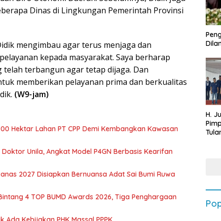
eberapa Dinas di Lingkungan Pemerintah Provinsi
Peng
Dilan
idik mengimbau agar terus menjaga dan
n pelayanan kepada masyarakat. Saya berharap
g telah terbangun agar tetap dijaga. Dan
untuk memberikan pelayanan prima dan berkualitas
dik.
(W9-jam)
H. J
Pim
700 Hektar Lahan PT CPP Demi Kembangkan Kawasan
Tula
Targ
Terb
r Doktor Unila, Angkat Model P4GN Berbasis Kearifan
202
nas 2027 Disiapkan Bernuansa Adat Sai Bumi Ruwa
 Bintang 4 TOP BUMD Awards 2026, Tiga Penghargaan
Pop
dak Ada Kebijakan PHK Massal PPPK