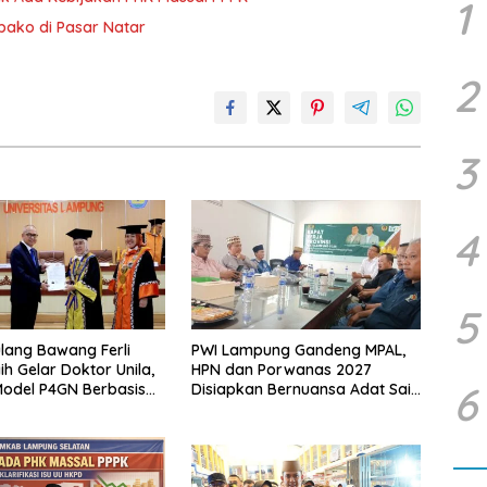
1
mbako di Pasar Natar
2
3
4
5
lang Bawang Ferli
PWI Lampung Gandeng MPAL,
ih Gelar Doktor Unila,
HPN dan Porwanas 2027
6
odel P4GN Berbasis
Disiapkan Bernuansa Adat Sai
 Lokal
Bumi Ruwa Jurai