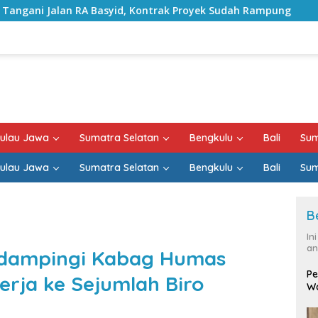
asyid, Kontrak Proyek Sudah Rampung
Bulan Kemerdeka
ulau Jawa
Sumatra Selatan
Bengkulu
Bali
Sum
ulau Jawa
Sumatra Selatan
Bengkulu
Bali
Sum
B
In
an
Didampingi Kabag Humas
Pe
rja ke Sejumlah Biro
Wa