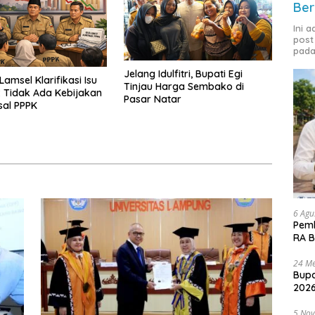
Ber
Ini 
post
pada
Jelang Idulfitri, Bupati Egi
amsel Klarifikasi Isu
Tinjau Harga Sembako di
 Tidak Ada Kebijakan
Pasar Natar
sal PPPK
6 Agu
Pemk
RA B
24 Me
Bupa
2026
5 No