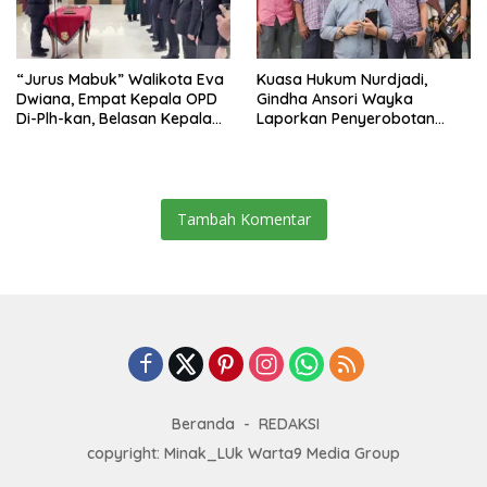
“Jurus Mabuk” Walikota Eva
Kuasa Hukum Nurdjadi,
Dwiana, Empat Kepala OPD
Gindha Ansori Wayka
Di-Plh-kan, Belasan Kepala
Laporkan Penyerobotan
SD dan SMP Rangkap
Tanah ke Polda Lampung
Jabatan Plt
Tambah Komentar
Beranda
REDAKSI
copyright: Minak_LUk Warta9 Media Group