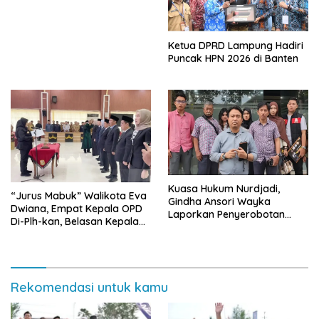
Tiga Penghargaan Nasional
Ketua DPRD Lampung Hadiri
Puncak HPN 2026 di Banten
Kuasa Hukum Nurdjadi,
“Jurus Mabuk” Walikota Eva
Gindha Ansori Wayka
Dwiana, Empat Kepala OPD
Laporkan Penyerobotan
Di-Plh-kan, Belasan Kepala
Tanah ke Polda Lampung
SD dan SMP Rangkap
Jabatan Plt
Rekomendasi untuk kamu