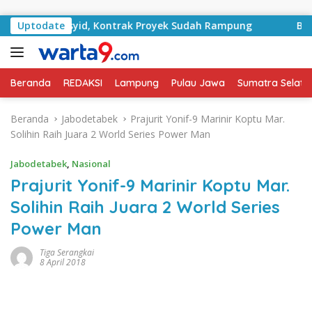
Langsung ke konten
n RA Basyid, Kontrak Proyek Sudah Rampung
Uptodate
Bulan Ke
Beranda
REDAKSI
Lampung
Pulau Jawa
Sumatra Selata
Beranda
Jabodetabek
Prajurit Yonif-9 Marinir Koptu Mar.
Solihin Raih Juara 2 World Series Power Man
Jabodetabek
,
Nasional
Prajurit Yonif-9 Marinir Koptu Mar.
Solihin Raih Juara 2 World Series
Power Man
Tiga Serangkai
8 April 2018