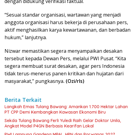
dengan didukung verifikasi faktual.
“Sesuai standar organisasi, wartawan yang menjadi
anggota organisasi harus bekerja di perusahaan pers,
aktif menghasilkan karya kewartawanan, dan berbadan
hukum,” lanjutnya.
Nizwar memastikan segera menyampaikan desakan
tersebut kepada Dewan Pers, melalui PWI Pusat. “Kita
segera membuat surat desakan, agar pers Indonesia
tidak terus-menerus panen kritikan dan hujatan dari
masyarakat,” pungkasnya
. (Ozi/rls)
Berita Terkait
Langkah Emas Tulang Bawang: Amankan 1.700 Hektar Lahan
PT CPP Demi Kembangkan Kawasan Ekonomi Biru
Sekda Tulang Bawang Ferli Yuledi Raih Gelar Doktor Unila,
Angkat Model P4GN Berbasis Kearifan Lokal
PWI Lampung Gandeng MPAL, HPN dan Porwanas 2027