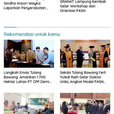
GRANAT Lampung Kembali
Gindha Ansori Wayka
Gelar Workshop dan
Laporkan Penyerobotan
Orientasi P4GN
Tanah ke Polda Lampung
Rekomendasi untuk kamu
Langkah Emas Tulang
Sekda Tulang Bawang Ferli
Bawang: Amankan 1.700
Yuledi Raih Gelar Doktor
Hektar Lahan PT CPP Demi
Unila, Angkat Model P4GN
Kembangkan Kawasan
Berbasis Kearifan Lokal
Ekonomi Biru