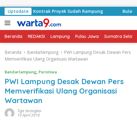
Langsung ke konten
RA Basyid, Kontrak Proyek Sudah Rampung
Uptodate
Bulan Kemer
Beranda
REDAKSI
Lampung
Pulau Jawa
Sumatra Selata
Beranda
Bandarlampung
PWI Lampung Desak Dewan Pers
Memverifikasi Ulang Organisasi Wartawan
Bandarlampung
,
Peristiwa
PWI Lampung Desak Dewan Pers
Memverifikasi Ulang Organisasi
Wartawan
Tiga Serangkai
19 April 2018