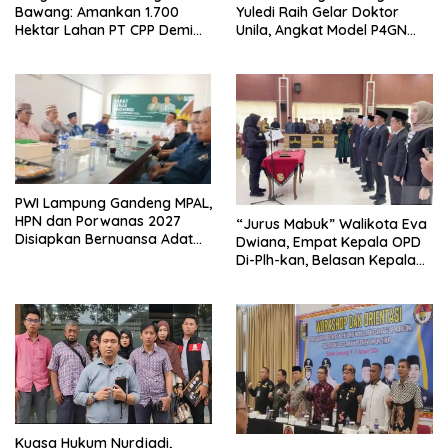
Bawang: Amankan 1.700
Yuledi Raih Gelar Doktor
Hektar Lahan PT CPP Demi
Unila, Angkat Model P4GN
Kembangkan Kawasan
Berbasis Kearifan Lokal
Ekonomi Biru
PWI Lampung Gandeng MPAL,
HPN dan Porwanas 2027
“Jurus Mabuk” Walikota Eva
Disiapkan Bernuansa Adat
Dwiana, Empat Kepala OPD
Sai Bumi Ruwa Jurai
Di-Plh-kan, Belasan Kepala
SD dan SMP Rangkap
Jabatan Plt
Kuasa Hukum Nurdjadi,