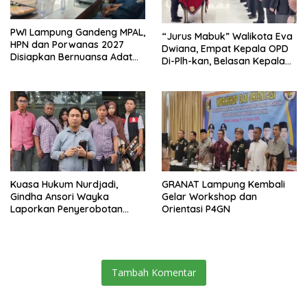
PWI Lampung Gandeng MPAL,
“Jurus Mabuk” Walikota Eva
HPN dan Porwanas 2027
Dwiana, Empat Kepala OPD
Disiapkan Bernuansa Adat
Di-Plh-kan, Belasan Kepala
Sai Bumi Ruwa Jurai
SD dan SMP Rangkap
Jabatan Plt
Kuasa Hukum Nurdjadi,
GRANAT Lampung Kembali
Gindha Ansori Wayka
Gelar Workshop dan
Laporkan Penyerobotan
Orientasi P4GN
Tanah ke Polda Lampung
Tambah Komentar