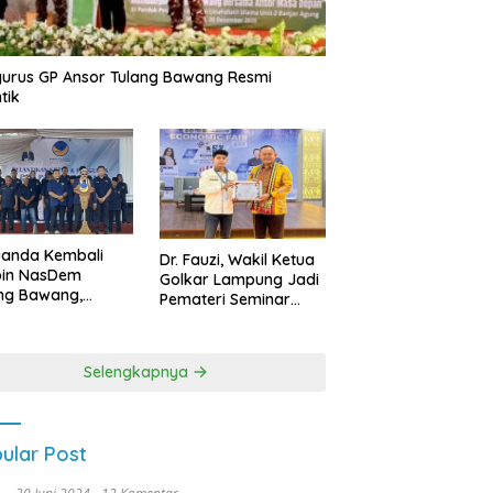
urus GP Ansor Tulang Bawang Resmi
tik
uanda Kembali
Dr. Fauzi, Wakil Ketua
pin NasDem
Golkar Lampung Jadi
ng Bawang,
Pemateri Seminar
etkan Kursi DPRD
Nasional FEB Unila,
anyak di Pemilu
Membangun Fondasi
9
Kuat Melalui 4 Pilar
Selengkapnya
Kebangsaan
ular Post