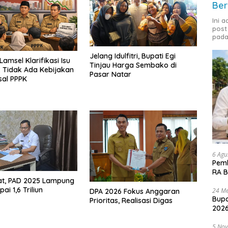
Ber
Ini 
post
pada
Jelang Idulfitri, Bupati Egi
amsel Klarifikasi Isu
Tinjau Harga Sembako di
 Tidak Ada Kebijakan
Pasar Natar
sal PPPK
6 Agu
Pemk
RA B
at, PAD 2025 Lampung
ai 1,6 Triliun
24 Me
DPA 2026 Fokus Anggaran
Bupa
Prioritas, Realisasi Digas
2026
5 No