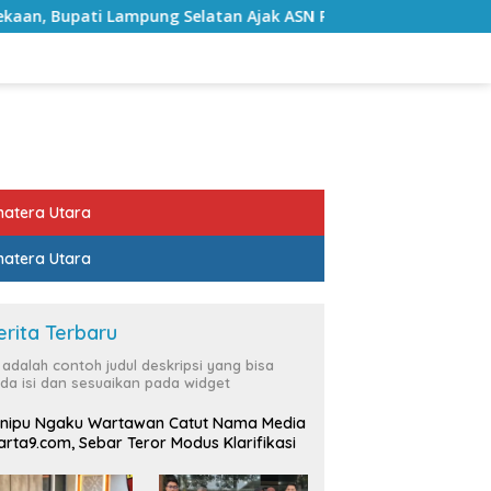
g Selatan Ajak ASN Perkuat Semangat Pengabdian dan Tingkat
atera Utara
atera Utara
erita Terbaru
i adalah contoh judul deskripsi yang bisa
da isi dan sesuaikan pada widget
nipu Ngaku Wartawan Catut Nama Media
rta9.com, Sebar Teror Modus Klarifikasi