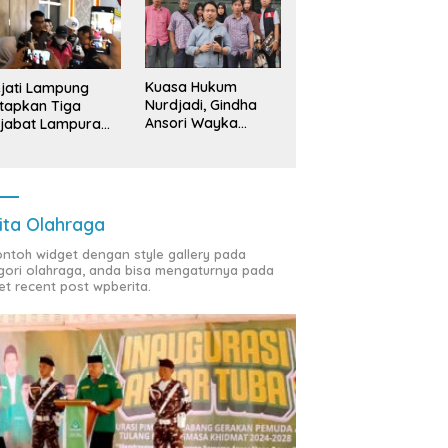
Kuasa Hukum
jati Lampung
Nurdjadi, Gindha
tapkan Tiga
Ansori Wayka
jabat Lampura
Laporkan
ersangka
Penyerobotan
Tanah ke Polda
Lampung
ita Olahraga
contoh widget dengan style gallery pada
gori olahraga, anda bisa mengaturnya pada
et recent post wpberita.