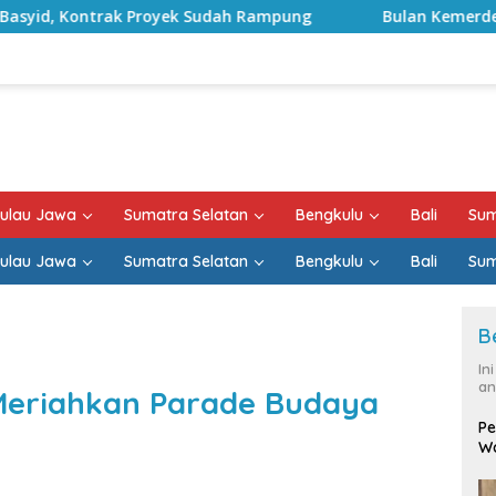
yek Sudah Rampung
Bulan Kemerdekaan, Bupati Lampun
ulau Jawa
Sumatra Selatan
Bengkulu
Bali
Sum
ulau Jawa
Sumatra Selatan
Bengkulu
Bali
Sum
B
In
an
eriahkan Parade Budaya
Pe
Wa