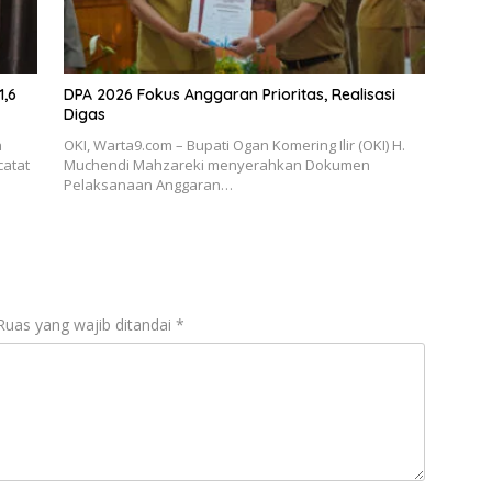
1,6
DPA 2026 Fokus Anggaran Prioritas, Realisasi
Digas
h
OKI, Warta9.com – Bupati Ogan Komering Ilir (OKI) H.
catat
Muchendi Mahzareki menyerahkan Dokumen
Pelaksanaan Anggaran…
Ruas yang wajib ditandai
*