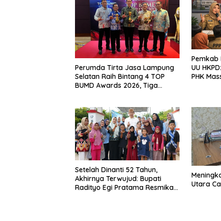
Pemkab L
Perumda Tirta Jasa Lampung
UU HKPD:
Selatan Raih Bintang 4 TOP
PHK Mas
BUMD Awards 2026, Tiga
Penghargaan Sekaligus
Diborong
Setelah Dinanti 52 Tahun,
Meningk
Akhirnya Terwujud: Bupati
Utara Cap
Radityo Egi Pratama Resmikan
Jalan Kota Dalam–Budidaya