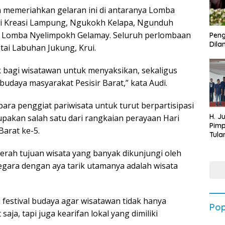
 memeriahkan gelaran ini di antaranya Lomba
ri Kreasi Lampung, Ngukokh Kelapa, Ngunduh
 Lomba Nyelimpokh Gelamay. Seluruh perlombaan
Peng
Dilan
tai Labuhan Jukung, Krui.
ik bagi wisatawan untuk menyaksikan, sekaligus
budaya masyarakat Pesisir Barat,” kata Audi.
ara penggiat pariwisata untuk turut berpartisipasi
H. J
akan salah satu dari rangkaian perayaan Hari
Pim
arat ke-5.
Tula
Targ
erah tujuan wisata yang banyak dikunjungi oleh
Terb
202
ara dengan aya tarik utamanya adalah wisata
 festival budaya agar wisatawan tidak hanya
Pop
aja, tapi juga kearifan lokal yang dimiliki