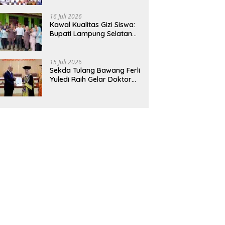
Hadirkan Sekolah Nasional
Terintegrasi Pertama di
16 Juli 2026
Lampung
Kawal Kualitas Gizi Siswa:
Bupati Lampung Selatan
dan Kajati Lampung Tinjau
Langsung Program Makan
Bergizi Gratis di Natar
15 Juli 2026
Sekda Tulang Bawang Ferli
Yuledi Raih Gelar Doktor
Unila, Angkat Model P4GN
Berbasis Kearifan Lokal