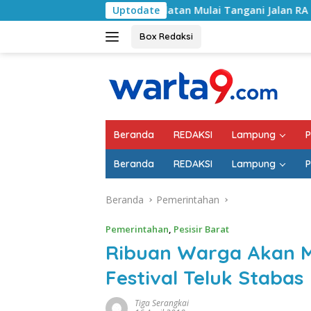
Langsung
Lampung Selatan Mulai Tangani Jalan RA Basyid, Kontrak Pro
Uptodate
ke
konten
Box Redaksi
Beranda
REDAKSI
Lampung
P
Beranda
REDAKSI
Lampung
P
Beranda
Pemerintahan
Pemerintahan
,
Pesisir Barat
Ribuan Warga Akan M
Festival Teluk Stabas
Tiga Serangkai