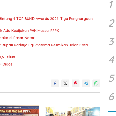
1
 Bintang 4 TOP BUMD Awards 2026, Tiga Penghargaan
2
dak Ada Kebijakan PHK Massal PPPK
3
mbako di Pasar Natar
d: Bupati Radityo Egi Pratama Resmikan Jalan Kota
4
6 Triliun
i Digas
5
6