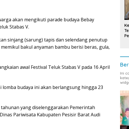
warga akan mengikuti parade budaya Bebay
Ke
luk Stabas V.
Te
Pe
an sinjang (sarung) tapis dan selendang penutup
T
a memikul bakul anyaman bambu berisi beras, gula,
Ber
angkaian awal Festival Teluk Stabas V pada 16 April
Ini 
kate
widg
ai lomba budaya ini akan berlangsung hingga 23
n tahunan yang diselenggarakan Pemerintah
 Dinas Pariwisata Kabupaten Pesisir Barat Audi