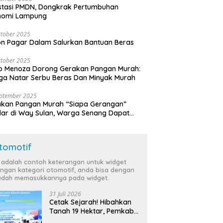
stasi PMDN, Dongkrak Pertumbuhan
nomi Lampung
tober 2025
n Pagar Dalam Salurkan Bantuan Beras
tober 2025
o Menoza Dorong Gerakan Pangan Murah:
a Natar Serbu Beras Dan Minyak Murah
eptember 2025
akan Pangan Murah “Siapa Gerangan”
lar di Way Sulan, Warga Senang Dapat
a Bersubsidi
tomotif
i adalah contoh keterangan untuk widget
ngan kategori otomotif, anda bisa dengan
dah memasukkannya pada widget.
31 Juli 2026
Cetak Sejarah! Hibahkan
Tanah 19 Hektar, Pemkab
Tulang Bawang Siap