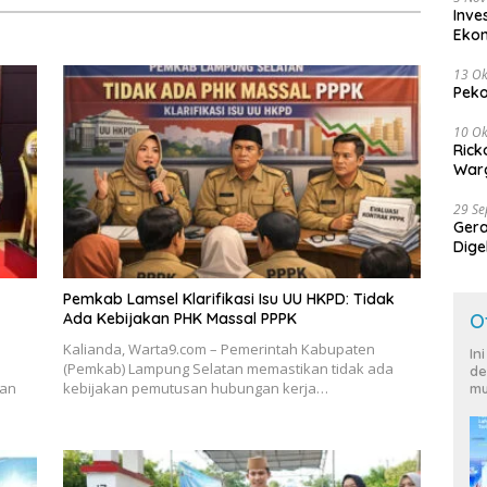
Inve
Eko
13 Ok
Peko
10 Ok
Rick
Warg
29 S
Ger
Dige
Harg
Pemkab Lamsel Klarifikasi Isu UU HKPD: Tidak
O
Ada Kebijakan PHK Massal PPPK
Kalianda, Warta9.com – Pemerintah Kabupaten
In
(Pemkab) Lampung Selatan memastikan tidak ada
de
kan
kebijakan pemutusan hubungan kerja…
mu