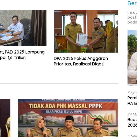
Ber
Ini 
post
pada
at, PAD 2025 Lampung
ai 1,6 Triliun
DPA 2026 Fokus Anggaran
Prioritas, Realisasi Digas
6 Agu
Pemk
RA B
24 Me
Bupa
2026
5 No