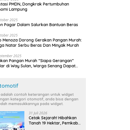
stasi PMDN, Dongkrak Pertumbuhan
nomi Lampung
tober 2025
n Pagar Dalam Salurkan Bantuan Beras
tober 2025
o Menoza Dorong Gerakan Pangan Murah:
a Natar Serbu Beras Dan Minyak Murah
eptember 2025
akan Pangan Murah “Siapa Gerangan”
lar di Way Sulan, Warga Senang Dapat
a Bersubsidi
tomotif
i adalah contoh keterangan untuk widget
ngan kategori otomotif, anda bisa dengan
dah memasukkannya pada widget.
31 Juli 2026
Cetak Sejarah! Hibahkan
Tanah 19 Hektar, Pemkab
Tulang Bawang Siap