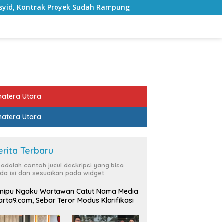
k Sudah Rampung
Bulan Kemerdekaan, Bupati Lampung 
atera Utara
atera Utara
erita Terbaru
i adalah contoh judul deskripsi yang bisa
da isi dan sesuaikan pada widget
nipu Ngaku Wartawan Catut Nama Media
rta9.com, Sebar Teror Modus Klarifikasi