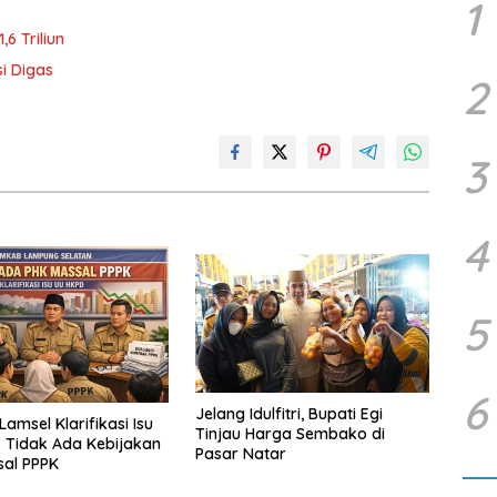
1
6 Triliun
i Digas
2
3
4
5
6
Jelang Idulfitri, Bupati Egi
amsel Klarifikasi Isu
Tinjau Harga Sembako di
 Tidak Ada Kebijakan
Pasar Natar
sal PPPK