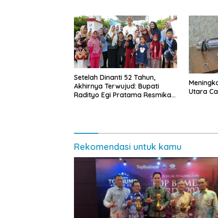
Penghargaan Sekaligus
Diborong
Setelah Dinanti 52 Tahun,
Meningk
Akhirnya Terwujud: Bupati
Utara Cap
Radityo Egi Pratama Resmikan
Jalan Kota Dalam–Budidaya
Rekomendasi untuk kamu