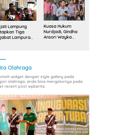
Kuasa Hukum
jati Lampung
Nurdjadi, Gindha
tapkan Tiga
Ansori Wayka
jabat Lampura
Laporkan
ersangka
Penyerobotan
Tanah ke Polda
Lampung
ita Olahraga
contoh widget dengan style gallery pada
gori olahraga, anda bisa mengaturnya pada
et recent post wpberita.