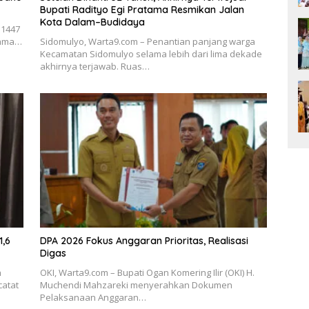
Bupati Radityo Egi Pratama Resmikan Jalan
Kota Dalam–Budidaya
 1447
atama…
Sidomulyo, Warta9.com – Penantian panjang warga
Kecamatan Sidomulyo selama lebih dari lima dekade
akhirnya terjawab. Ruas…
1,6
DPA 2026 Fokus Anggaran Prioritas, Realisasi
Digas
h
OKI, Warta9.com – Bupati Ogan Komering Ilir (OKI) H.
catat
Muchendi Mahzareki menyerahkan Dokumen
Pelaksanaan Anggaran…