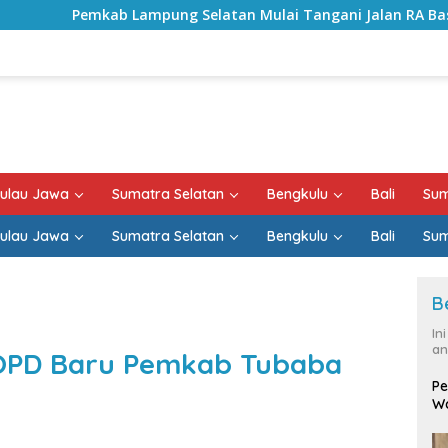
mpung Selatan Mulai Tangani Jalan RA Basyid, Kontrak Proye
ulau Jawa
Sumatra Selatan
Bengkulu
Bali
Sum
ulau Jawa
Sumatra Selatan
Bengkulu
Bali
Sum
B
In
an
OPD Baru Pemkab Tubaba
Pe
Wa