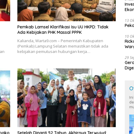
Inve
Eko
13 Ok
Peko
Pemkab Lamsel Klarifikasi Isu UU HKPD: Tidak
Ada Kebijakan PHK Massal PPPK
10 Ok
Kalianda, Warta9.com – Pemerintah Kabupaten
Rick
(Pemkab) Lampung Selatan memastikan tidak ada
Warg
kan
kebijakan pemutusan hubungan kerja…
29 S
Ger
Dige
Harg
O
In
de
mu
mbako
Setelah Dinanti 52 Tahun, Akhirnya Terwujud: