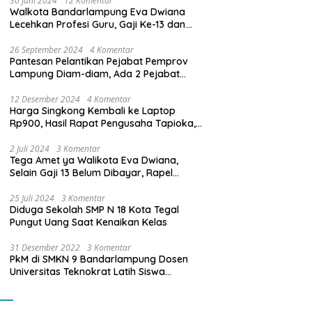
30 Juni 2024
12 Komentar
Walkota Bandarlampung Eva Dwiana
Lecehkan Profesi Guru, Gaji Ke-13 dan
THR Tidak Dibayarkan
26 September 2024
4 Komentar
Pantesan Pelantikan Pejabat Pemprov
Lampung Diam-diam, Ada 2 Pejabat
yang Dilantik Masih Golongan III/b
12 Desember 2024
4 Komentar
Harga Singkong Kembali ke Laptop
Rp900, Hasil Rapat Pengusaha Tapioka,
Petani Singkong dengan Pj. Gubernur
Lampung
2 Juli 2024
3 Komentar
Tega Amet ya Walikota Eva Dwiana,
Selain Gaji 13 Belum Dibayar, Rapel
Kenaikan Gaji 2 Bulan Juga Belum
Dibayar
25 Juli 2024
3 Komentar
Diduga Sekolah SMP N 18 Kota Tegal
Pungut Uang Saat Kenaikan Kelas
31 Desember 2022
3 Komentar
PkM di SMKN 9 Bandarlampung Dosen
Universitas Teknokrat Latih Siswa
Membuat Program Mobil RC Berbasis IoT