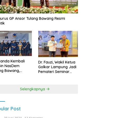
urus GP Ansor Tulang Bawang Resmi
tik
uanda Kembali
Dr. Fauzi, Wakil Ketua
pin NasDem
Golkar Lampung Jadi
ng Bawang,
Pemateri Seminar
etkan Kursi DPRD
Nasional FEB Unila,
anyak di Pemilu
Membangun Fondasi
9
Kuat Melalui 4 Pilar
Selengkapnya
Kebangsaan
ular Post