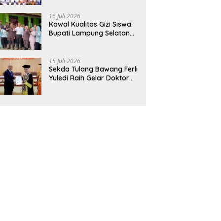
Hadirkan Sekolah Nasional
Terintegrasi Pertama di
16 Juli 2026
Lampung
Kawal Kualitas Gizi Siswa:
Bupati Lampung Selatan
dan Kajati Lampung Tinjau
Langsung Program Makan
Bergizi Gratis di Natar
15 Juli 2026
Sekda Tulang Bawang Ferli
Yuledi Raih Gelar Doktor
Unila, Angkat Model P4GN
Berbasis Kearifan Lokal