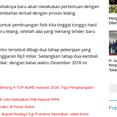
a, pihaknya baru akan melakukan pertemuan dengan
embahas terkait dengan proses lelang.
Peng
Dilan
untuk pembuangan fisik kita tinggal tunggu hasil
ru lelang, setelah ada yang menang tender baru
tor tersebut dibagi dua tahap pekerjaan yang
anggaran Rp3 miliar. Sedangkan tahap dua kembali
H. J
liar, dengan batas waktu Desember 2018 ini
Pim
Tula
Targ
Terb
202
 Bintang 4 TOP BUMD Awards 2026, Tiga Penghargaan
dak Ada Kebijakan PHK Massal PPPK
mbako di Pasar Natar
Pop
d: Bupati Radityo Egi Pratama Resmikan Jalan Kota