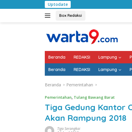
Langsung
Uptodate
Pemkab La
ke
konten
Box Redaksi
Beranda
REDAKSI
Lampung
P
Beranda
REDAKSI
Lampung
P
Beranda
Pemerintahan
Pemerintahan
,
Tulang Bawang Barat
Tiga Gedung Kantor 
Akan Rampung 2018
Tiga Serangkai