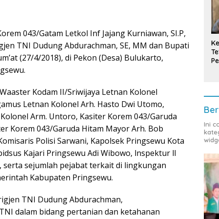
Korem 043/Gatam Letkol Inf Jajang Kurniawan, SI.P,
Ke
jen TNI Dudung Abdurachman, SE, MM dan Bupati
Te
um’at (27/4/2018), di Pekon (Desa) Bulukarto,
Pe
ngsewu.
T
 Waaster Kodam II/Sriwijaya Letnan Kolonel
gamus Letnan Kolonel Arh. Hasto Dwi Utomo,
Ber
Kolonel Arm. Untoro, Kasiter Korem 043/Garuda
Ini 
iter Korem 043/Garuda Hitam Mayor Arh. Bob
kate
omisaris Polisi Sarwani, Kapolsek Pringsewu Kota
widg
pidsus Kajari Pringsewu Adi Wibowo, lnspektur ll
 serta sejumlah pejabat terkait di lingkungan
erintah Kabupaten Pringsewu.
igjen TNI Dudung Abdurachman,
TNI dalam bidang pertanian dan ketahanan