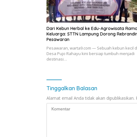
Dari Kebun Herbal ke Edu-Agrowisata Ram
Keluarga: STTN Lampung Dorong Rebrandin
Pesawaran
Pesawaran, warta9.com — Sebuah kebun kecil d
Desa Pujo Rahayu kini bersiap tumbuh menjadi
destinasi…
Tinggalkan Balasan
Alamat email Anda tidak akan dipublikasikan.