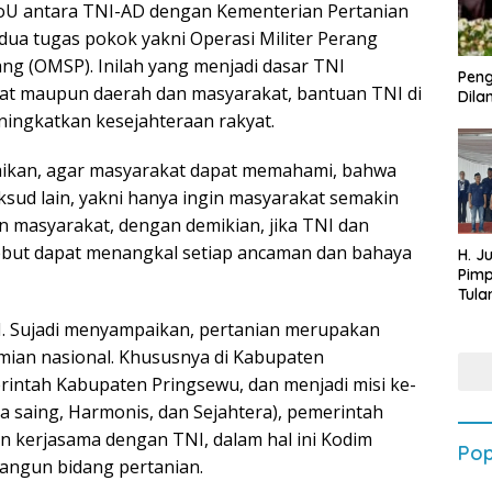
oU antara TNI-AD dengan Kementerian Pertanian
 dua tugas pokok yakni Operasi Militer Perang
rang (OMSP). Inilah yang menjadi dasar TNI
Peng
at maupun daerah dan masyarakat, bantuan TNI di
Dilan
ningkatkan kesejahteraan rakyat.
ikan, agar masyarakat dapat memahami, bahwa
ksud lain, yakni hanya ingin masyarakat semakin
an masyarakat, dengan demikian, jika TNI dan
sebut dapat menangkal setiap ancaman dan bahaya
H. J
Pim
Tula
Targ
. Sujadi menyampaikan, pertanian merupakan
Terb
202
ian nasional. Khususnya di Kabupaten
rintah Kabupaten Pringsewu, dan menjadi misi ke-
ya saing, Harmonis, dan Sejahtera), pemerintah
 kerjasama dengan TNI, dalam hal ini Kodim
Pop
ngun bidang pertanian.