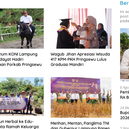
Ber
Ini 
post
pada
mum KONI Lampung
Wagub Jihan Apresiasi Wisuda
idayat Hadiri
417 KPM-PKH Pringsewu Lulus
an Porkab Pringsewu
Graduasi Mandiri
6 Agu
Pemk
RA B
24 Me
Bupa
2026
un Herbal ke Edu-
Menhan, Mentan, Panglima TNI
ata Ramah Keluarga:
dan Gubernur Lampung Panen
5 No