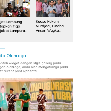
Kuasa Hukum
jati Lampung
Nurdjadi, Gindha
tapkan Tiga
Ansori Wayka
jabat Lampura
Laporkan
ersangka
Penyerobotan
Tanah ke Polda
Lampung
ita Olahraga
contoh widget dengan style gallery pada
gori olahraga, anda bisa mengaturnya pada
et recent post wpberita.