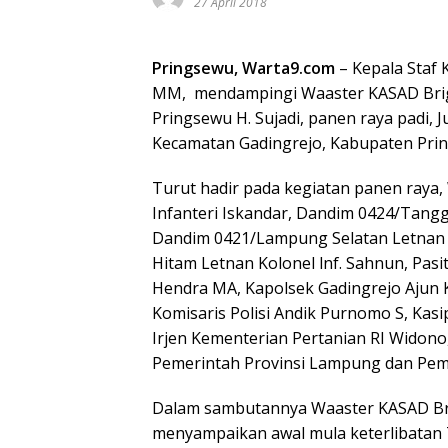
27 April 2018
Pringsewu, Warta9.com
– Kepala Staf 
MM, mendampingi Waaster KASAD Brig
Pringsewu H. Sujadi, panen raya padi, J
Kecamatan Gadingrejo, Kabupaten Pri
Turut hadir pada kegiatan panen raya,
Infanteri Iskandar, Dandim 0424/Tang
Dandim 0421/Lampung Selatan Letnan 
Hitam Letnan Kolonel lnf. Sahnun, Pas
Hendra MA, Kapolsek Gadingrejo Ajun K
Komisaris Polisi Andik Purnomo S, Kasi
Irjen Kementerian Pertanian RI Widono,
Pemerintah Provinsi Lampung dan Pem
Dalam sambutannya Waaster KASAD Br
menyampaikan awal mula keterlibatan 