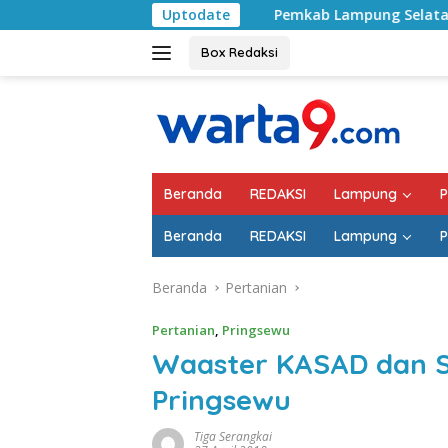
Langsung
Pemkab Lampung Selatan Mulai Tangani Jal
Uptodate
ke
konten
Box Redaksi
Beranda
REDAKSI
Lampung
P
Beranda
REDAKSI
Lampung
P
Beranda
Pertanian
Pertanian
,
Pringsewu
Waaster KASAD dan Su
Pringsewu
Tiga Serangkai