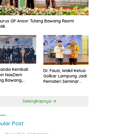
urus GP Ansor Tulang Bawang Resmi
tik
uanda Kembali
Dr. Fauzi, Wakil Ketua
pin NasDem
Golkar Lampung Jadi
ng Bawang,
Pemateri Seminar
etkan Kursi DPRD
Nasional FEB Unila,
anyak di Pemilu
Membangun Fondasi
9
Kuat Melalui 4 Pilar
Selengkapnya
Kebangsaan
ular Post