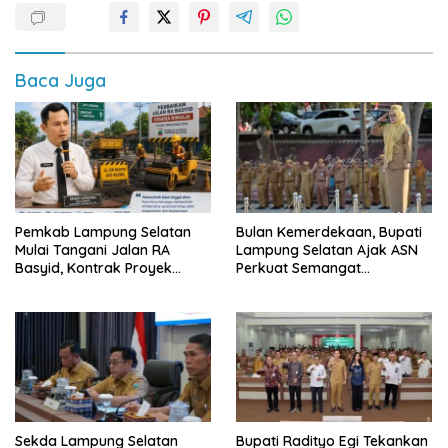
Baca Juga
Pemkab Lampung Selatan
Bulan Kemerdekaan, Bupati
Mulai Tangani Jalan RA
Lampung Selatan Ajak ASN
Basyid, Kontrak Proyek
Perkuat Semangat
Sudah Rampung
Pengabdian dan Tingkatkan
Pelayanan Publik
Sekda Lampung Selatan
Bupati Radityo Egi Tekankan