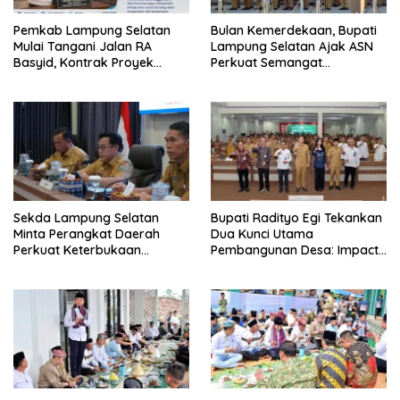
Pemkab Lampung Selatan
Bulan Kemerdekaan, Bupati
Mulai Tangani Jalan RA
Lampung Selatan Ajak ASN
Basyid, Kontrak Proyek
Perkuat Semangat
Sudah Rampung
Pengabdian dan Tingkatkan
Pelayanan Publik
Sekda Lampung Selatan
Bupati Radityo Egi Tekankan
Minta Perangkat Daerah
Dua Kunci Utama
Perkuat Keterbukaan
Pembangunan Desa: Impact
Informasi Publik
dan Sustainable