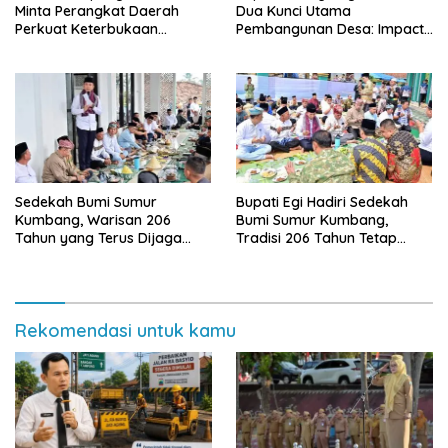
Minta Perangkat Daerah
Dua Kunci Utama
Perkuat Keterbukaan
Pembangunan Desa: Impact
Informasi Publik
dan Sustainable
Sedekah Bumi Sumur
Bupati Egi Hadiri Sedekah
Kumbang, Warisan 206
Bumi Sumur Kumbang,
Tahun yang Terus Dijaga
Tradisi 206 Tahun Tetap
Pemkab Lampung Selatan
Semarak Meski Diguyur
dan Masyarakat
Hujan
Rekomendasi untuk kamu