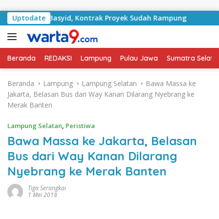
Langsung ke konten
alan RA Basyid, Kontrak Proyek Sudah Rampung
Uptodate
Bulan 
Beranda
REDAKSI
Lampung
Pulau Jawa
Sumatra Selata
Beranda
Lampung
Lampung Selatan
Bawa Massa ke
Jakarta, Belasan Bus dari Way Kanan Dilarang Nyebrang ke
Merak Banten
Lampung Selatan
,
Peristiwa
Bawa Massa ke Jakarta, Belasan
Bus dari Way Kanan Dilarang
Nyebrang ke Merak Banten
Tiga Serangkai
1 Mei 2018