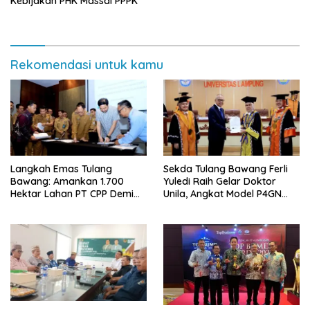
Kebijakan PHK Massal PPPK
Rekomendasi untuk kamu
Langkah Emas Tulang
Sekda Tulang Bawang Ferli
Bawang: Amankan 1.700
Yuledi Raih Gelar Doktor
Hektar Lahan PT CPP Demi
Unila, Angkat Model P4GN
Kembangkan Kawasan
Berbasis Kearifan Lokal
Ekonomi Biru