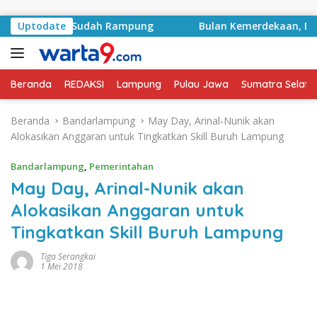
Langsung ke konten
k Proyek Sudah Rampung
Uptodate
Bulan Kemerdekaan, Bupati La
Beranda
REDAKSI
Lampung
Pulau Jawa
Sumatra Selata
Beranda
Bandarlampung
May Day, Arinal-Nunik akan
Alokasikan Anggaran untuk Tingkatkan Skill Buruh Lampung
Bandarlampung
,
Pemerintahan
May Day, Arinal-Nunik akan
Alokasikan Anggaran untuk
Tingkatkan Skill Buruh Lampung
Tiga Serangkai
1 Mei 2018