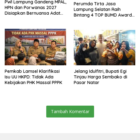
PWI Lampung Gandeng MPAL,
Perumda Tirta Jasa
HPN dan Porwanas 2027
Lampung Selatan Raih
Disiapkan Bernuansa Adat
Bintang 4 TOP BUMD Awards
Sai Bumi Ruwa Jurai
2026, Tiga Penghargaan
Sekaligus Diborong
Pemkab Lamsel Klarifikasi
Jelang Idulfitri, Bupati Egi
Isu UU HKPD: Tidak Ada
Tinjau Harga Sembako di
Kebijakan PHK Massal PPPK
Pasar Natar
Tambah Komentar