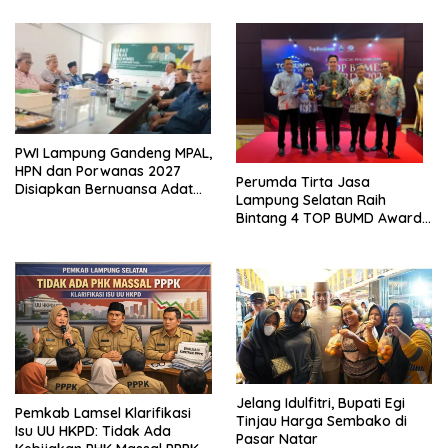
Ekonomi Biru
PWI Lampung Gandeng MPAL,
HPN dan Porwanas 2027
Perumda Tirta Jasa
Disiapkan Bernuansa Adat
Lampung Selatan Raih
Sai Bumi Ruwa Jurai
Bintang 4 TOP BUMD Awards
2026, Tiga Penghargaan
Sekaligus Diborong
Jelang Idulfitri, Bupati Egi
Pemkab Lamsel Klarifikasi
Tinjau Harga Sembako di
Isu UU HKPD: Tidak Ada
Pasar Natar