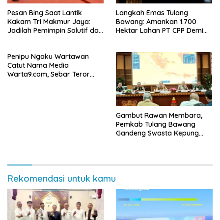
Pesan Bing Saat Lantik
Langkah Emas Tulang
Kakam Tri Makmur Jaya:
Bawang: Amankan 1.700
Jadilah Pemimpin Solutif dan
Hektar Lahan PT CPP Demi
Berintegritas!
Kembangkan Kawasan
Ekonomi Biru
Penipu Ngaku Wartawan
Catut Nama Media
Warta9.com, Sebar Teror
Modus Klarifikasi
Gambut Rawan Membara,
Pemkab Tulang Bawang
Gandeng Swasta Kepung
Ancaman El Nino 2026
Rekomendasi untuk kamu