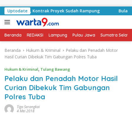
Langsung ke konten
A Basyid, Kontrak Proyek Sudah Rampung
Uptodate
Bulan Kemer
Beranda
REDAKSI
Lampung
Pulau Jawa
Sumatra Selata
Beranda
Hukum & Kriminal
Pelaku dan Penadah Motor
Hasil Curian Dibekuk Tim Gabungan Polres Tuba
Hukum & Kriminal
,
Tulang Bawang
Pelaku dan Penadah Motor Hasil
Curian Dibekuk Tim Gabungan
Polres Tuba
Tiga Serangkai
4 Mei 2018