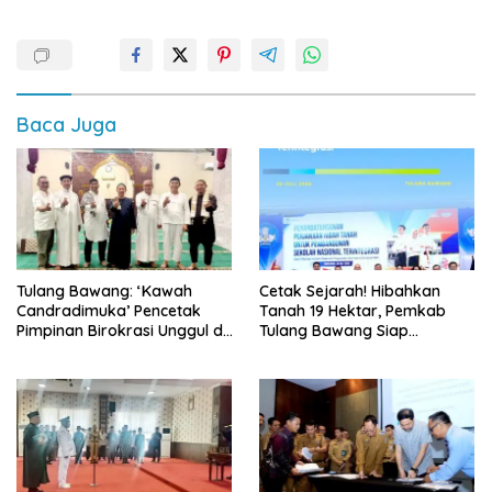
Baca Juga
Tulang Bawang: ‘Kawah
Cetak Sejarah! Hibahkan
Candradimuka’ Pencetak
Tanah 19 Hektar, Pemkab
Pimpinan Birokrasi Unggul di
Tulang Bawang Siap
Provinsi Lampung
Hadirkan Sekolah Nasional
Terintegrasi Pertama di
Lampung