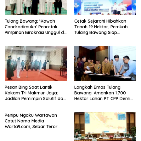
Tulang Bawang: ‘Kawah
Cetak Sejarah! Hibahkan
Candradimuka’ Pencetak
Tanah 19 Hektar, Pemkab
Pimpinan Birokrasi Unggul di
Tulang Bawang Siap
Provinsi Lampung
Hadirkan Sekolah Nasional
Terintegrasi Pertama di
Lampung
Pesan Bing Saat Lantik
Langkah Emas Tulang
Kakam Tri Makmur Jaya:
Bawang: Amankan 1.700
Jadilah Pemimpin Solutif dan
Hektar Lahan PT CPP Demi
Berintegritas!
Kembangkan Kawasan
Ekonomi Biru
Penipu Ngaku Wartawan
Catut Nama Media
Warta9.com, Sebar Teror
Modus Klarifikasi