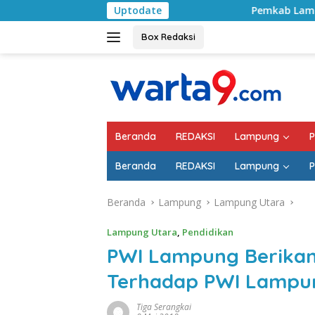
Langsung
Uptodate
Pemkab Lampung Selatan Mulai Ta
ke
konten
Box Redaksi
Beranda
REDAKSI
Lampung
P
Beranda
REDAKSI
Lampung
P
Beranda
Lampung
Lampung Utara
Lampung Utara
,
Pendidikan
PWI Lampung Berikan
Terhadap PWI Lampu
Tiga Serangkai