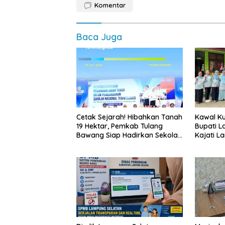
Komentar
Baca Juga
Cetak Sejarah! Hibahkan Tanah
Kawal Kua
19 Hektar, Pemkab Tulang
Bupati L
Bawang Siap Hadirkan Sekolah
Kajati L
Nasional Terintegrasi Pertama
Langsun
di Lampung
Bergizi G