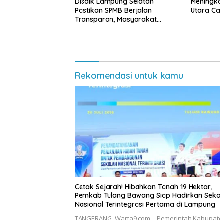
Disdik Lampung Selatan
Meningk
Pastikan SPMB Berjalan
Utara Cap
Transparan, Masyarakat
Diminta Waspadai Calo
Rekomendasi untuk kamu
Cetak Sejarah! Hibahkan Tanah 19 Hektar,
Pemkab Tulang Bawang Siap Hadirkan Seko
Nasional Terintegrasi Pertama di Lampung
​TANGERANG, Warta9.com – Pemerintah Kabupat