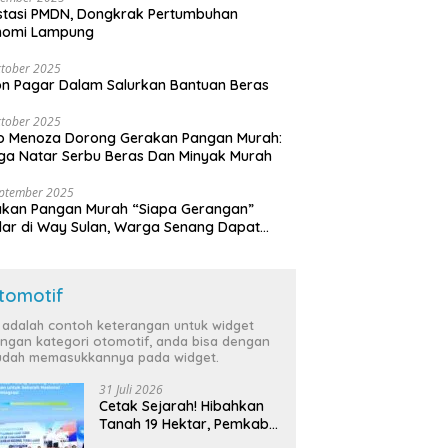
stasi PMDN, Dongkrak Pertumbuhan
nomi Lampung
tober 2025
n Pagar Dalam Salurkan Bantuan Beras
tober 2025
o Menoza Dorong Gerakan Pangan Murah:
a Natar Serbu Beras Dan Minyak Murah
eptember 2025
akan Pangan Murah “Siapa Gerangan”
lar di Way Sulan, Warga Senang Dapat
a Bersubsidi
tomotif
i adalah contoh keterangan untuk widget
ngan kategori otomotif, anda bisa dengan
dah memasukkannya pada widget.
31 Juli 2026
Cetak Sejarah! Hibahkan
Tanah 19 Hektar, Pemkab
Tulang Bawang Siap