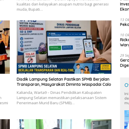
kualitas dan kelayakan asupan nutrisi bagi generasi
Inve
muda, Bupati…
Eko
13 Ok
Peko
10 Ok
Rick
Warg
29 S
Ger
Dige
Harg
Disdik Lampung Selatan Pastikan SPMB Berjalan
Transparan, Masyarakat Diminta Waspadai Calo
O
Kalianda, Warta9 – Dinas Pendidikan Kabupaten
In
h
Lampung Selatan memastikan pelaksanaan Sistem
de
resmi
Penerimaan Murid Baru (SPMB)…
mu