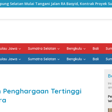
ngani Jalan RA Basyid, Kontrak Proyek Sudah Rampung
ulau Jawa
Sumatra Selatan
Bengkulu
Bali
Sum
ulau Jawa
Sumatra Selatan
Bengkulu
Bali
Sum
B
In
an
 Penghargaan Tertinggi
Pe
ra
Wa