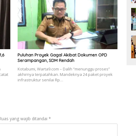
1,6
Puluhan Proyek Gagal Akibat Dokumen OPD
Serampangan, SDM Rendah
h
Kotabumi, Warta9.com – Dalih “menunggu proses”
catat
akhirnya terpatahkan. Mandeknya 24 paket proyek
infrastruktur senilai Rp…
Ruas yang wajib ditandai
*