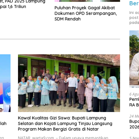
at, PAD 2025 Lampung
Ber
ai 1,6 Triliun
Puluhan Proyek Gagal Akibat
Ini 
Dokumen OPD Serampangan,
post
SDM Rendah
pada
6 Agu
Pemk
RA B
24 Me
Kawal Kualitas Gizi Siswa: Bupati Lampung
Bupa
lah
Selatan dan Kajati Lampung Tinjau Langsung
2026
Program Makan Bergizi Gratis di Natar
en
NATAR, warta9.com – Dalam upaya memastikan
5 No