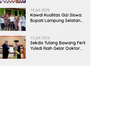
Hadirkan Sekolah Nasional
Terintegrasi Pertama di
16 Juli 2026
Lampung
Kawal Kualitas Gizi Siswa:
Bupati Lampung Selatan
dan Kajati Lampung Tinjau
Langsung Program Makan
Bergizi Gratis di Natar
15 Juli 2026
Sekda Tulang Bawang Ferli
Yuledi Raih Gelar Doktor
Unila, Angkat Model P4GN
Berbasis Kearifan Lokal