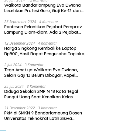
30 Juni 2024
12 Komentar
Walkota Bandarlampung Eva Dwiana
Lecehkan Profesi Guru, Gaji Ke-13 dan
THR Tidak Dibayarkan
26 September 2024
4 Komentar
Pantesan Pelantikan Pejabat Pemprov
Lampung Diam-diam, Ada 2 Pejabat
yang Dilantik Masih Golongan III/b
12 Desember 2024
4 Komentar
Harga Singkong Kembali ke Laptop
Rp900, Hasil Rapat Pengusaha Tapioka,
Petani Singkong dengan Pj. Gubernur
Lampung
2 Juli 2024
3 Komentar
Tega Amet ya Walikota Eva Dwiana,
Selain Gaji 13 Belum Dibayar, Rapel
Kenaikan Gaji 2 Bulan Juga Belum
Dibayar
25 Juli 2024
3 Komentar
Diduga Sekolah SMP N 18 Kota Tegal
Pungut Uang Saat Kenaikan Kelas
31 Desember 2022
3 Komentar
PkM di SMKN 9 Bandarlampung Dosen
Universitas Teknokrat Latih Siswa
Membuat Program Mobil RC Berbasis IoT