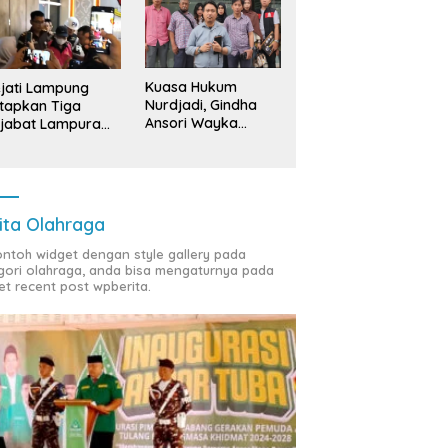
Kuasa Hukum
jati Lampung
Nurdjadi, Gindha
tapkan Tiga
Ansori Wayka
jabat Lampura
Laporkan
ersangka
Penyerobotan
Tanah ke Polda
Lampung
ita Olahraga
contoh widget dengan style gallery pada
gori olahraga, anda bisa mengaturnya pada
et recent post wpberita.