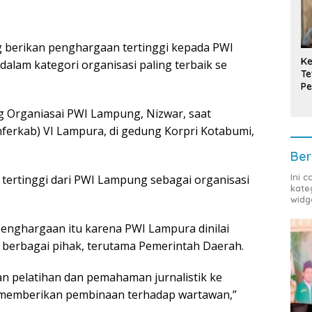
berikan penghargaan tertinggi kepada PWI
Ke
lam kategori organisasi paling terbaik se
Te
Pe
T
g Organiasai PWI Lampung, Nizwar, saat
ferkab) VI Lampura, di gedung Korpri Kotabumi,
Ber
Ini 
ertinggi dari PWI Lampung sebagai organisasi
kate
widg
penghargaan itu karena PWI Lampura dinilai
erbagai pihak, terutama Pemerintah Daerah.
an pelatihan dan pemahaman jurnalistik ke
am memberikan pembinaan terhadap wartawan,”