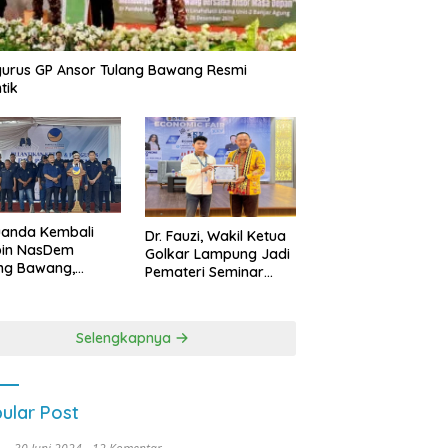
urus GP Ansor Tulang Bawang Resmi
tik
uanda Kembali
Dr. Fauzi, Wakil Ketua
pin NasDem
Golkar Lampung Jadi
ng Bawang,
Pemateri Seminar
etkan Kursi DPRD
Nasional FEB Unila,
anyak di Pemilu
Membangun Fondasi
9
Kuat Melalui 4 Pilar
Selengkapnya
Kebangsaan
ular Post