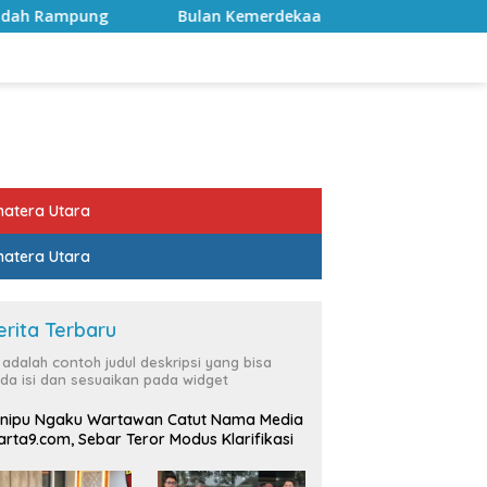
Bulan Kemerdekaan, Bupati Lampung Selatan Ajak ASN Perku
atera Utara
atera Utara
erita Terbaru
i adalah contoh judul deskripsi yang bisa
da isi dan sesuaikan pada widget
nipu Ngaku Wartawan Catut Nama Media
rta9.com, Sebar Teror Modus Klarifikasi