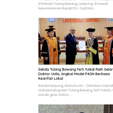
(Pemkab) Tulang Bawang, Lampung, di bawah
kepemimpinan Bupati Drs. Qudrotul…
Sekda Tulang Bawang Ferli Yuledi Raih Gelar
Doktor Unila, Angkat Model P4GN Berbasis
Kearifan Lokal
Bandarlampung, Warta9.com – Sekretaris Daera
(Sekda) Kabupaten Tulang Bawang, Ferli Yuledi, 
meraih gelar Doktor…