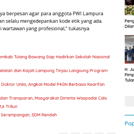
rinya berpesan agar para anggota PWI Lampura
an selalu mengedepankan kode etik yang ada.
Peng
Dilan
i wartawan yang profesional,” tukasnya.
Pemkab Tulang Bawang Siap Hadirkan Sekolah Nasional
H. J
 Selatan dan Kajati Lampung Tinjau Langsung Program
Pim
Tula
r Doktor Unila, Angkat Model P4GN Berbasis Kearifan
Targ
Terb
202
jalan Transparan, Masyarakat Diminta Waspadai Calo
6 Triliun
D Serampangan, SDM Rendah
Pop