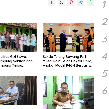
1
2
3
4
litas Gizi Siswa:
Sekda Tulang Bawang Ferli
ampung Selatan dan
Yuledi Raih Gelar Doktor Unila,
ampung Tinjau
Angkat Model P4GN Berbasis
5
g Program Makan
Kearifan Lokal
ratis di Natar
6