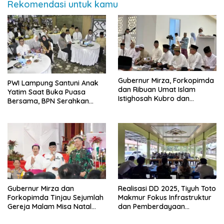
Rekomendasi untuk kamu
Gubernur Mirza, Forkopimda
PWI Lampung Santuni Anak
dan Ribuan Umat Islam
Yatim Saat Buka Puasa
Istighosah Kubro dan
Bersama, BPN Serahkan
Muhasabah Bersama Habib
Sertifikat Tanah Kantor
Husein Ja’far
Gubernur Mirza dan
Realisasi DD 2025, Tiyuh Toto
Forkopimda Tinjau Sejumlah
Makmur Fokus Infrastruktur
Gereja Malam Misa Natal
dan Pemberdayaan
2025
Masyarakat