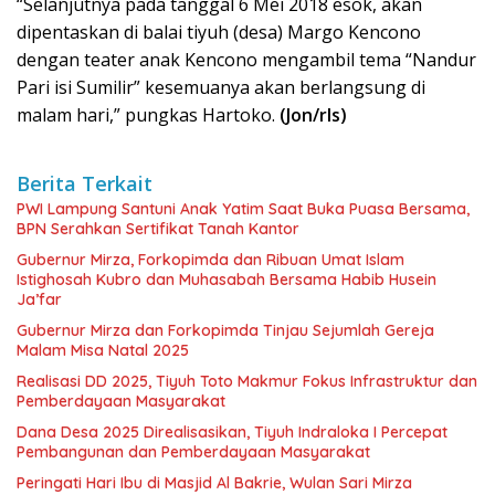
“Selanjutnya pada tanggal 6 Mei 2018 esok, akan
dipentaskan di balai tiyuh (desa) Margo Kencono
dengan teater anak Kencono mengambil tema “Nandur
Pari isi Sumilir” kesemuanya akan berlangsung di
malam hari,” pungkas Hartoko.
(Jon/rls)
Berita Terkait
PWI Lampung Santuni Anak Yatim Saat Buka Puasa Bersama,
BPN Serahkan Sertifikat Tanah Kantor
Gubernur Mirza, Forkopimda dan Ribuan Umat Islam
Istighosah Kubro dan Muhasabah Bersama Habib Husein
Ja’far
Gubernur Mirza dan Forkopimda Tinjau Sejumlah Gereja
Malam Misa Natal 2025
Realisasi DD 2025, Tiyuh Toto Makmur Fokus Infrastruktur dan
Pemberdayaan Masyarakat
Dana Desa 2025 Direalisasikan, Tiyuh Indraloka I Percepat
Pembangunan dan Pemberdayaan Masyarakat
Peringati Hari Ibu di Masjid Al Bakrie, Wulan Sari Mirza