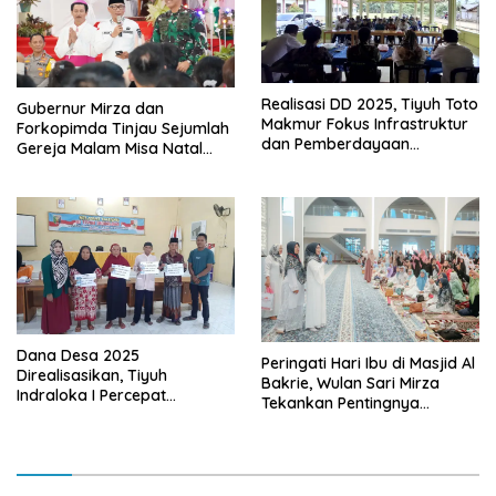
Realisasi DD 2025, Tiyuh Toto
Gubernur Mirza dan
Makmur Fokus Infrastruktur
Forkopimda Tinjau Sejumlah
dan Pemberdayaan
Gereja Malam Misa Natal
Masyarakat
2025
Dana Desa 2025
Peringati Hari Ibu di Masjid Al
Direalisasikan, Tiyuh
Bakrie, Wulan Sari Mirza
Indraloka I Percepat
Tekankan Pentingnya
Pembangunan dan
Kesehatan Mental Ibu
Pemberdayaan Masyarakat