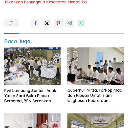
Tekankan Pentingnya Kesehatan Mental Ibu
Baca Juga
Gubernur Mirza, Forkopimda
PWI Lampung Santuni Anak
dan Ribuan Umat Islam
Yatim Saat Buka Puasa
Istighosah Kubro dan
Bersama, BPN Serahkan
Muhasabah Bersama Habib
Sertifikat Tanah Kantor
Husein Ja’far