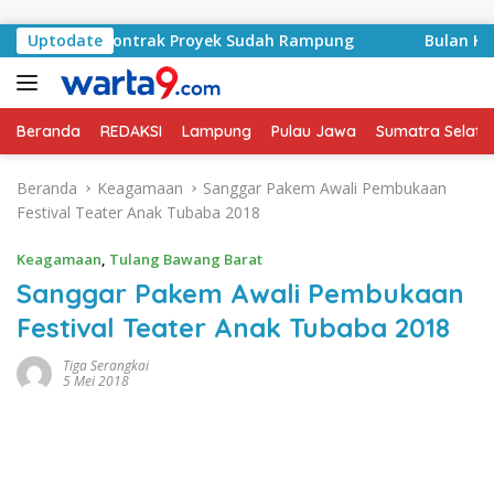
Langsung ke konten
asyid, Kontrak Proyek Sudah Rampung
Uptodate
Bulan Kemerdek
Beranda
REDAKSI
Lampung
Pulau Jawa
Sumatra Selata
Beranda
Keagamaan
Sanggar Pakem Awali Pembukaan
Festival Teater Anak Tubaba 2018
Keagamaan
,
Tulang Bawang Barat
Sanggar Pakem Awali Pembukaan
Festival Teater Anak Tubaba 2018
Tiga Serangkai
5 Mei 2018