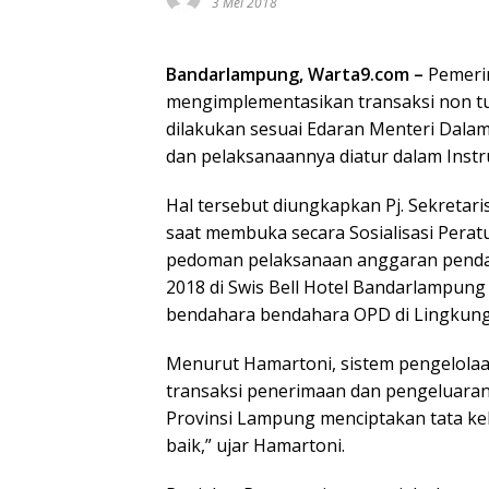
3 Mei 2018
Bandarlampung, Warta9.com –
Pemerin
mengimplementasikan transaksi non tuna
dilakukan sesuai Edaran Menteri Dalam
dan pelaksanaannya diatur dalam Inst
Hal tersebut diungkapkan Pj. Sekretari
saat membuka secara Sosialisasi Pera
pedoman pelaksanaan anggaran penda
2018 di Swis Bell Hotel Bandarlampung Ka
bendahara bendahara OPD di Lingkun
Menurut Hamartoni, sistem pengelolaan
transaksi penerimaan dan pengeluaran 
Provinsi Lampung menciptakan tata ke
baik,” ujar Hamartoni.