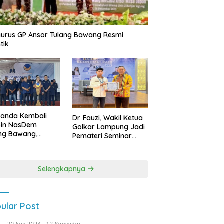
urus GP Ansor Tulang Bawang Resmi
tik
uanda Kembali
Dr. Fauzi, Wakil Ketua
pin NasDem
Golkar Lampung Jadi
ng Bawang,
Pemateri Seminar
etkan Kursi DPRD
Nasional FEB Unila,
anyak di Pemilu
Membangun Fondasi
9
Kuat Melalui 4 Pilar
Selengkapnya
Kebangsaan
ular Post