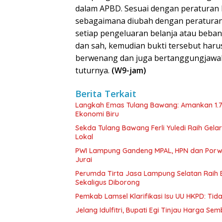
dalam APBD. Sesuai dengan peraturan 
sebagaimana diubah dengan peraturan 
setiap pengeluaran belanja atau beban
dan sah, kemudian bukti tersebut har
berwenang dan juga bertanggungjawab 
tuturnya.
(W9-jam)
Berita Terkait
Langkah Emas Tulang Bawang: Amankan 1.
Ekonomi Biru
Sekda Tulang Bawang Ferli Yuledi Raih Gela
Lokal
PWI Lampung Gandeng MPAL, HPN dan Porwa
Jurai
Perumda Tirta Jasa Lampung Selatan Raih
Sekaligus Diborong
Pemkab Lamsel Klarifikasi Isu UU HKPD: Ti
Jelang Idulfitri, Bupati Egi Tinjau Harga Se