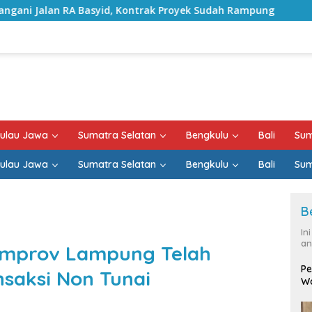
d, Kontrak Proyek Sudah Rampung
Bulan Kemerdekaan, 
ulau Jawa
Sumatra Selatan
Bengkulu
Bali
Sum
ulau Jawa
Sumatra Selatan
Bengkulu
Bali
Sum
B
In
an
Pemprov Lampung Telah
Pe
saksi Non Tunai
Wa