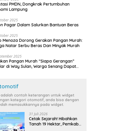
stasi PMDN, Dongkrak Pertumbuhan
nomi Lampung
tober 2025
n Pagar Dalam Salurkan Bantuan Beras
tober 2025
o Menoza Dorong Gerakan Pangan Murah:
a Natar Serbu Beras Dan Minyak Murah
eptember 2025
akan Pangan Murah “Siapa Gerangan”
lar di Way Sulan, Warga Senang Dapat
a Bersubsidi
tomotif
i adalah contoh keterangan untuk widget
ngan kategori otomotif, anda bisa dengan
dah memasukkannya pada widget.
31 Juli 2026
Cetak Sejarah! Hibahkan
Tanah 19 Hektar, Pemkab
Tulang Bawang Siap