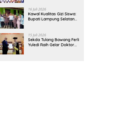
Hadirkan Sekolah Nasional
Terintegrasi Pertama di
16 Juli 2026
Lampung
Kawal Kualitas Gizi Siswa:
Bupati Lampung Selatan
dan Kajati Lampung Tinjau
Langsung Program Makan
Bergizi Gratis di Natar
15 Juli 2026
Sekda Tulang Bawang Ferli
Yuledi Raih Gelar Doktor
Unila, Angkat Model P4GN
Berbasis Kearifan Lokal