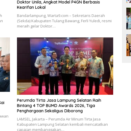
Doktor Unila, Angkat Model P4GN Berbasis
Kearifan Lokal
ah
Bandarlampung, Warta9.com – Sekretaris Daerah
an
(Sekda) Kabupaten Tulang Bawang, Ferli Yuledi, resmi
meraih gelar Doktor…
Perumda Tirta Jasa Lampung Selatan Raih
Sai
Bintang 4 TOP BUMD Awards 2026, Tiga
Penghargaan Sekaligus Diborong
tawan
LAMSEL, Jakarta – Perumda Air Minum Tirta Jasa
Kabupaten Lampung Selatan kembali mencatatkan
capaian membanggakan…