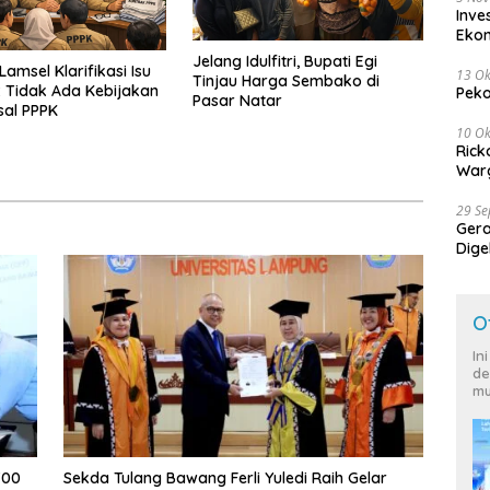
Inve
Eko
Jelang Idulfitri, Bupati Egi
amsel Klarifikasi Isu
13 Ok
Tinjau Harga Sembako di
 Tidak Ada Kebijakan
Peko
Pasar Natar
sal PPPK
10 Ok
Rick
Warg
29 S
Ger
Dige
Harg
O
In
de
mu
700
Sekda Tulang Bawang Ferli Yuledi Raih Gelar