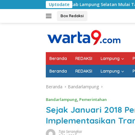
Langsung
Pemkab Lampung Selatan Mulai Tangani Jalan RA Basyi
Uptodate
ke
konten
Box Redaksi
Beranda
REDAKSI
Lampung
P
Beranda
REDAKSI
Lampung
P
Beranda
Bandarlampung
Bandarlampung
,
Pemerintahan
Sejak Januari 2018 
Implementasikan Tran
Tiga Serangkai