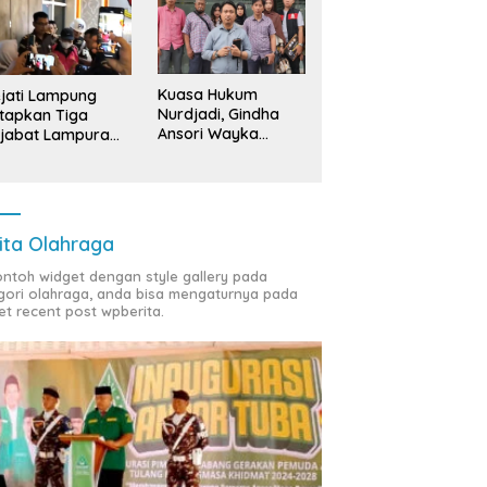
Kuasa Hukum
jati Lampung
Nurdjadi, Gindha
tapkan Tiga
Ansori Wayka
jabat Lampura
Laporkan
ersangka
Penyerobotan
Tanah ke Polda
Lampung
ita Olahraga
contoh widget dengan style gallery pada
gori olahraga, anda bisa mengaturnya pada
et recent post wpberita.