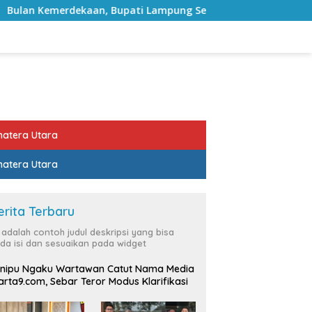
Bupati Lampung Selatan Ajak ASN Perkuat Semangat Pengabdi
atera Utara
atera Utara
erita Terbaru
i adalah contoh judul deskripsi yang bisa
da isi dan sesuaikan pada widget
nipu Ngaku Wartawan Catut Nama Media
rta9.com, Sebar Teror Modus Klarifikasi