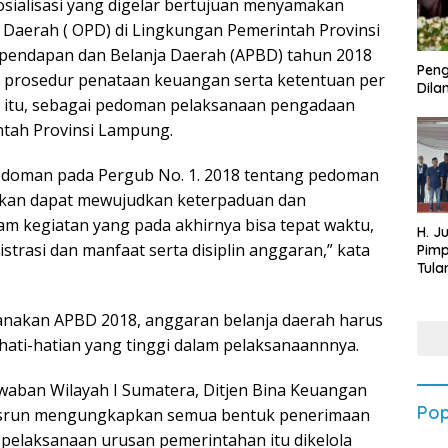
sialisasi yang digelar bertujuan menyamakan
 Daerah ( OPD) di Lingkungan Pemerintah Provinsi
endapan dan Belanja Daerah (APBD) tahun 2018
Peng
an prosedur penataan keuangan serta ketentuan per
Dilan
n itu, sebagai pedoman pelaksanaan pengadaan
ntah Provinsi Lampung.
doman pada Pergub No. 1. 2018 tentang pedoman
pkan dapat mewujudkan keterpaduan dan
m kegiatan yang pada akhirnya bisa tepat waktu,
H. J
istrasi dan manfaat serta disiplin anggaran,” kata
Pim
Tula
Targ
Terb
anakan APBD 2018, anggaran belanja daerah harus
202
kehati-hatian yang tinggi dalam pelaksanaannnya.
waban Wilayah I Sumatera, Ditjen Bina Keuangan
Pop
asrun mengungkapkan semua bentuk penerimaan
pelaksanaan urusan pemerintahan itu dikelola