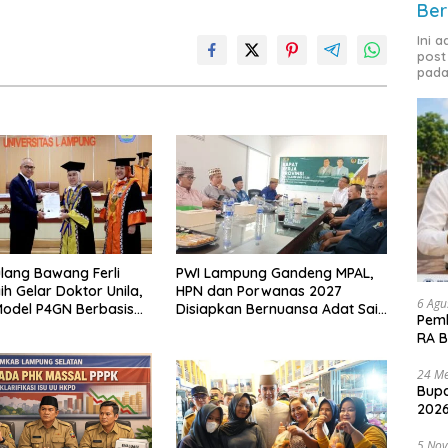
Ber
Ini 
post
pada
lang Bawang Ferli
PWI Lampung Gandeng MPAL,
ih Gelar Doktor Unila,
HPN dan Porwanas 2027
6 Agu
odel P4GN Berbasis
Disiapkan Bernuansa Adat Sai
Pemk
 Lokal
Bumi Ruwa Jurai
RA B
24 Me
Bupa
2026
5 No