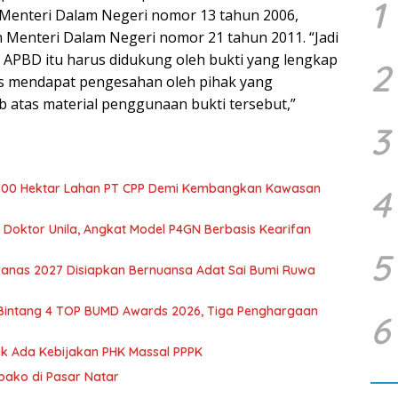
1
Menteri Dalam Negeri nomor 13 tahun 2006,
Menteri Dalam Negeri nomor 21 tahun 2011. “Jadi
 APBD itu harus didukung oleh bukti yang lengkap
2
us mendapat pengesahan oleh pihak yang
atas material penggunaan bukti tersebut,”
3
700 Hektar Lahan PT CPP Demi Kembangkan Kawasan
4
r Doktor Unila, Angkat Model P4GN Berbasis Kearifan
5
nas 2027 Disiapkan Bernuansa Adat Sai Bumi Ruwa
 Bintang 4 TOP BUMD Awards 2026, Tiga Penghargaan
6
dak Ada Kebijakan PHK Massal PPPK
mbako di Pasar Natar