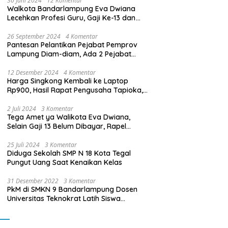
30 Juni 2024
12 Komentar
Walkota Bandarlampung Eva Dwiana
Lecehkan Profesi Guru, Gaji Ke-13 dan
THR Tidak Dibayarkan
26 September 2024
4 Komentar
Pantesan Pelantikan Pejabat Pemprov
Lampung Diam-diam, Ada 2 Pejabat
yang Dilantik Masih Golongan III/b
12 Desember 2024
4 Komentar
Harga Singkong Kembali ke Laptop
Rp900, Hasil Rapat Pengusaha Tapioka,
Petani Singkong dengan Pj. Gubernur
Lampung
2 Juli 2024
3 Komentar
Tega Amet ya Walikota Eva Dwiana,
Selain Gaji 13 Belum Dibayar, Rapel
Kenaikan Gaji 2 Bulan Juga Belum
Dibayar
25 Juli 2024
3 Komentar
Diduga Sekolah SMP N 18 Kota Tegal
Pungut Uang Saat Kenaikan Kelas
31 Desember 2022
3 Komentar
PkM di SMKN 9 Bandarlampung Dosen
Universitas Teknokrat Latih Siswa
Membuat Program Mobil RC Berbasis IoT