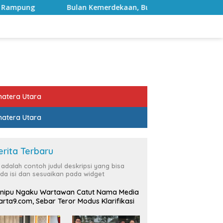
Bulan Kemerdekaan, Bupati Lampung Selatan Ajak ASN Perkua
atera Utara
atera Utara
erita Terbaru
i adalah contoh judul deskripsi yang bisa
da isi dan sesuaikan pada widget
nipu Ngaku Wartawan Catut Nama Media
rta9.com, Sebar Teror Modus Klarifikasi