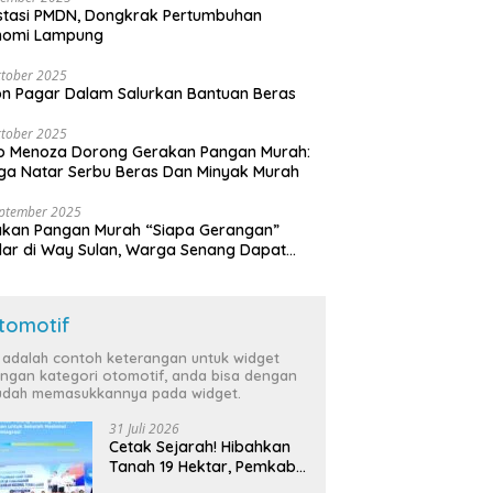
stasi PMDN, Dongkrak Pertumbuhan
nomi Lampung
tober 2025
n Pagar Dalam Salurkan Bantuan Beras
tober 2025
o Menoza Dorong Gerakan Pangan Murah:
a Natar Serbu Beras Dan Minyak Murah
eptember 2025
akan Pangan Murah “Siapa Gerangan”
lar di Way Sulan, Warga Senang Dapat
a Bersubsidi
tomotif
i adalah contoh keterangan untuk widget
ngan kategori otomotif, anda bisa dengan
dah memasukkannya pada widget.
31 Juli 2026
Cetak Sejarah! Hibahkan
Tanah 19 Hektar, Pemkab
Tulang Bawang Siap