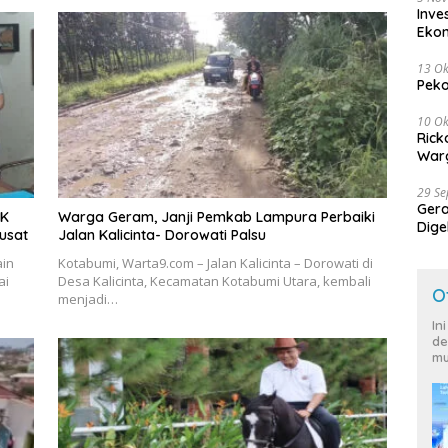
Inve
Eko
13 Ok
Peko
10 Ok
Rick
Warg
29 S
Ger
DK
Warga Geram, Janji Pemkab Lampura Perbaiki
Dige
usat
Jalan Kalicinta- Dorowati Palsu
Harg
ain
Kotabumi, Warta9.com – Jalan Kalicinta – Dorowati di
ai
Desa Kalicinta, Kecamatan Kotabumi Utara, kembali
O
menjadi…
In
de
mu