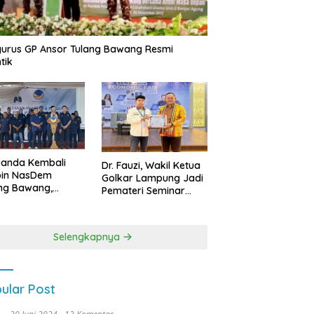
urus GP Ansor Tulang Bawang Resmi
tik
uanda Kembali
Dr. Fauzi, Wakil Ketua
pin NasDem
Golkar Lampung Jadi
ng Bawang,
Pemateri Seminar
etkan Kursi DPRD
Nasional FEB Unila,
anyak di Pemilu
Membangun Fondasi
9
Kuat Melalui 4 Pilar
Selengkapnya
Kebangsaan
ular Post