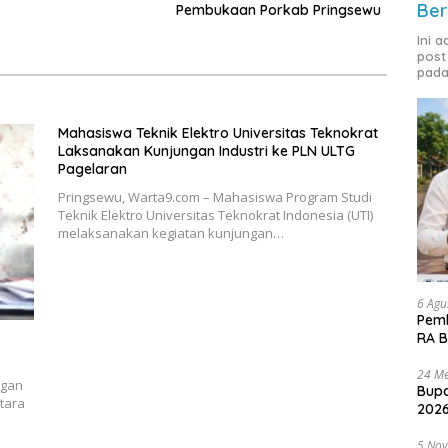
Ber
Pembukaan Porkab Pringsewu
Ini 
post
pada
Mahasiswa Teknik Elektro Universitas Teknokrat
Laksanakan Kunjungan Industri ke PLN ULTG
Pagelaran
Pringsewu, Warta9.com – Mahasiswa Program Studi
Teknik Elektro Universitas Teknokrat Indonesia (UTI)
melaksanakan kegiatan kunjungan…
6 Agu
Pemk
RA B
24 Me
ngan
Bupa
tara
2026
5 No