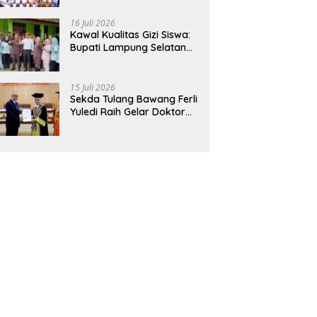
Hadirkan Sekolah Nasional
Terintegrasi Pertama di
16 Juli 2026
Lampung
Kawal Kualitas Gizi Siswa:
Bupati Lampung Selatan
dan Kajati Lampung Tinjau
Langsung Program Makan
Bergizi Gratis di Natar
15 Juli 2026
Sekda Tulang Bawang Ferli
Yuledi Raih Gelar Doktor
Unila, Angkat Model P4GN
Berbasis Kearifan Lokal