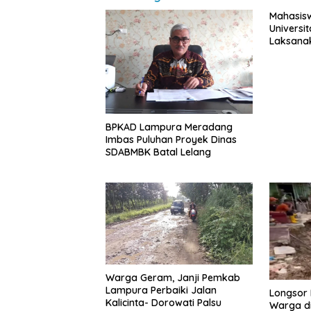
Mahasisw
Universi
Laksanak
ke PLN U
BPKAD Lampura Meradang
Imbas Puluhan Proyek Dinas
SDABMBK Batal Lelang
Warga Geram, Janji Pemkab
Lampura Perbaiki Jalan
Longsor
Kalicinta- Dorowati Palsu
Warga di