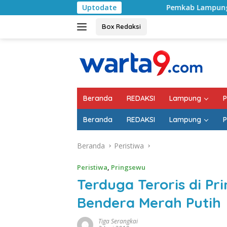
Langsung
Uptodate
Pemkab Lampung Selatan Mulai Tan
ke
konten
Box Redaksi
Beranda
REDAKSI
Lampung
P
Beranda
REDAKSI
Lampung
P
Beranda
Peristiwa
Peristiwa
,
Pringsewu
Terduga Teroris di 
Bendera Merah Putih
Tiga Serangkai