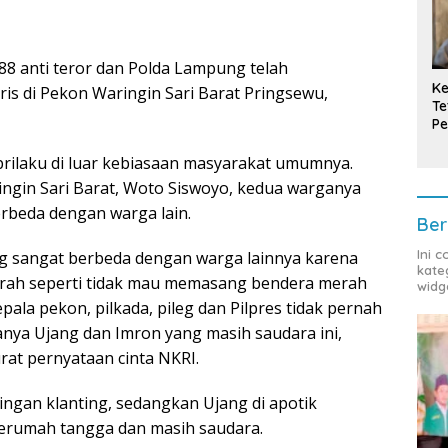
8 anti teror dan Polda Lampung telah
Ke
s di Pekon Waringin Sari Barat Pringsewu,
Te
Pe
T
rilaku di luar kebiasaan masyarakat umumnya.
gin Sari Barat, Woto Siswoyo, kedua warganya
rbeda dengan warga lain.
Ber
Ini 
g sangat berbeda dengan warga lainnya karena
kate
rah seperti tidak mau memasang bendera merah
widg
pala pekon, pilkada, pileg dan Pilpres tidak pernah
nya Ujang dan Imron yang masih saudara ini,
t pernyataan cinta NKRI.
ingan klanting, sedangkan Ujang di apotik
berumah tangga dan masih saudara.