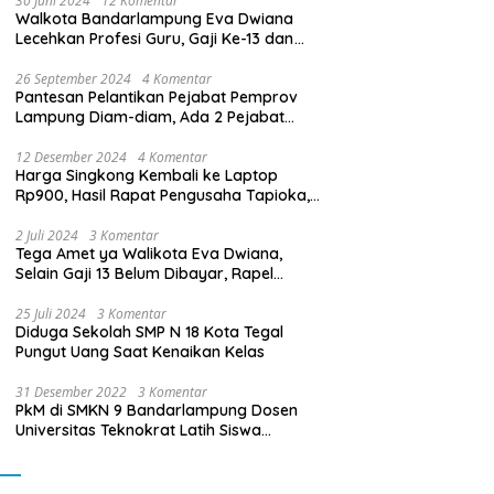
30 Juni 2024
12 Komentar
Walkota Bandarlampung Eva Dwiana
Lecehkan Profesi Guru, Gaji Ke-13 dan
THR Tidak Dibayarkan
26 September 2024
4 Komentar
Pantesan Pelantikan Pejabat Pemprov
Lampung Diam-diam, Ada 2 Pejabat
yang Dilantik Masih Golongan III/b
12 Desember 2024
4 Komentar
Harga Singkong Kembali ke Laptop
Rp900, Hasil Rapat Pengusaha Tapioka,
Petani Singkong dengan Pj. Gubernur
Lampung
2 Juli 2024
3 Komentar
Tega Amet ya Walikota Eva Dwiana,
Selain Gaji 13 Belum Dibayar, Rapel
Kenaikan Gaji 2 Bulan Juga Belum
Dibayar
25 Juli 2024
3 Komentar
Diduga Sekolah SMP N 18 Kota Tegal
Pungut Uang Saat Kenaikan Kelas
31 Desember 2022
3 Komentar
PkM di SMKN 9 Bandarlampung Dosen
Universitas Teknokrat Latih Siswa
Membuat Program Mobil RC Berbasis IoT