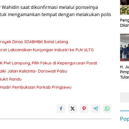
 Wahidin saat dikonfirmasi melalui ponselnya
ntuk mengamankan tempat dengan melakukan polis
Peng
Dilan
royek Dinas SDABMBK Batal Lelang
okrat Laksanakan Kunjungan Industri ke PLN ULTG
K PWI Lampung, Pilih Fokus di Kepengurusan Pusat
H. J
i Jalan Kalicinta- Dorowati Palsu
Pim
Tula
ukit Randu
Targ
Hadiri Pembukaan Porkab Pringsewu
Terb
202
Pop