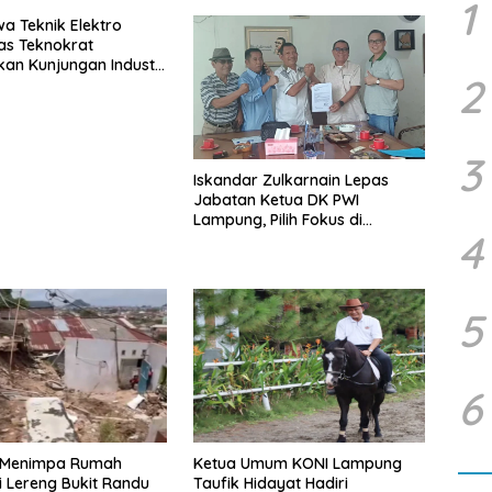
1
a Teknik Elektro
tas Teknokrat
an Kunjungan Industri
2
LTG Pagelaran
3
Iskandar Zulkarnain Lepas
Jabatan Ketua DK PWI
Lampung, Pilih Fokus di
4
Kepengurusan Pusat
5
6
 Menimpa Rumah
Ketua Umum KONI Lampung
 Lereng Bukit Randu
Taufik Hidayat Hadiri