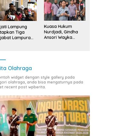
Kuasa Hukum
jati Lampung
Nurdjadi, Gindha
tapkan Tiga
Ansori Wayka
jabat Lampura
Laporkan
ersangka
Penyerobotan
Tanah ke Polda
Lampung
ita Olahraga
contoh widget dengan style gallery pada
gori olahraga, anda bisa mengaturnya pada
et recent post wpberita.