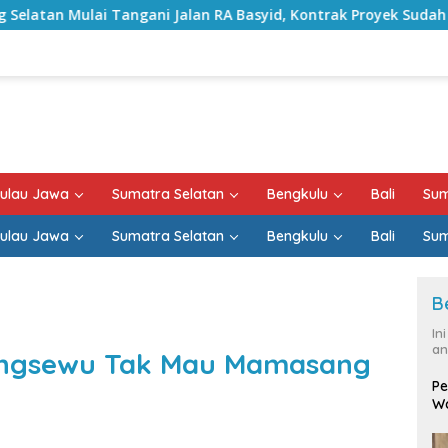
gani Jalan RA Basyid, Kontrak Proyek Sudah Rampung
ulau Jawa
Sumatra Selatan
Bengkulu
Bali
Sum
ulau Jawa
Sumatra Selatan
Bengkulu
Bali
Sum
B
In
an
Pringsewu Tak Mau Mamasang
Pe
Wa