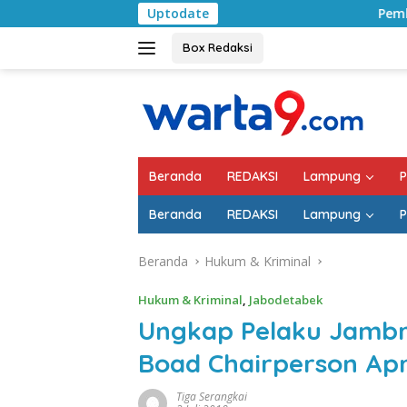
Langsung
Uptodate
Pemkab Lampung Selatan M
ke
konten
Box Redaksi
Beranda
REDAKSI
Lampung
P
Beranda
REDAKSI
Lampung
P
Beranda
Hukum & Kriminal
Hukum & Kriminal
,
Jabodetabek
Ungkap Pelaku Jambre
Boad Chairperson Apres
Tiga Serangkai