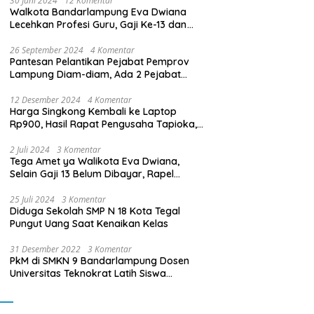
30 Juni 2024
12 Komentar
Walkota Bandarlampung Eva Dwiana
Lecehkan Profesi Guru, Gaji Ke-13 dan
THR Tidak Dibayarkan
26 September 2024
4 Komentar
Pantesan Pelantikan Pejabat Pemprov
Lampung Diam-diam, Ada 2 Pejabat
yang Dilantik Masih Golongan III/b
12 Desember 2024
4 Komentar
Harga Singkong Kembali ke Laptop
Rp900, Hasil Rapat Pengusaha Tapioka,
Petani Singkong dengan Pj. Gubernur
Lampung
2 Juli 2024
3 Komentar
Tega Amet ya Walikota Eva Dwiana,
Selain Gaji 13 Belum Dibayar, Rapel
Kenaikan Gaji 2 Bulan Juga Belum
Dibayar
25 Juli 2024
3 Komentar
Diduga Sekolah SMP N 18 Kota Tegal
Pungut Uang Saat Kenaikan Kelas
31 Desember 2022
3 Komentar
PkM di SMKN 9 Bandarlampung Dosen
Universitas Teknokrat Latih Siswa
Membuat Program Mobil RC Berbasis IoT