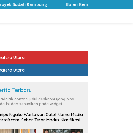
g
Bulan Kemerdekaan, Bupati Lampung Selatan Ajak AS
atera Utara
atera Utara
erita Terbaru
i adalah contoh judul deskripsi yang bisa
da isi dan sesuaikan pada widget
nipu Ngaku Wartawan Catut Nama Media
rta9.com, Sebar Teror Modus Klarifikasi