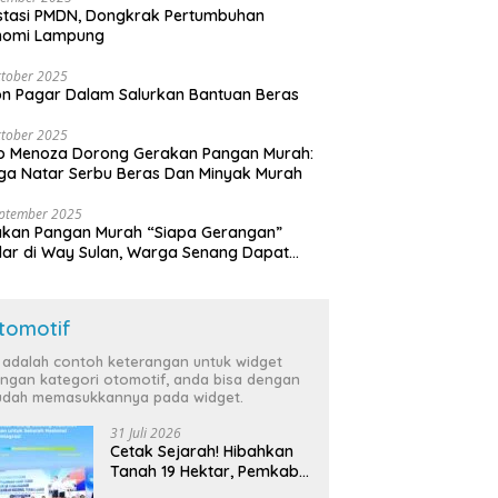
stasi PMDN, Dongkrak Pertumbuhan
nomi Lampung
tober 2025
n Pagar Dalam Salurkan Bantuan Beras
tober 2025
o Menoza Dorong Gerakan Pangan Murah:
a Natar Serbu Beras Dan Minyak Murah
eptember 2025
akan Pangan Murah “Siapa Gerangan”
lar di Way Sulan, Warga Senang Dapat
a Bersubsidi
tomotif
i adalah contoh keterangan untuk widget
ngan kategori otomotif, anda bisa dengan
dah memasukkannya pada widget.
31 Juli 2026
Cetak Sejarah! Hibahkan
Tanah 19 Hektar, Pemkab
Tulang Bawang Siap