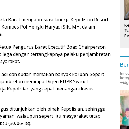
ta Barat mengapresiasi kinerja Kepolisian Resort
Ke
n Kombes Pol Hengki Haryadi SIK, MH, dalam
Te
a.
Pe
T
 Ketua Pengurus Barat Executif Boad Chairperson
p lega dengan tertangkapnya pelaku penjambretan
syarakat.
Ber
Ini 
erjadi dan sudah memakan banyak korban. Seperti
kate
enjambretan menimpa Dirjen PUPR Syarief
widg
rja Kepolisian yang cepat menangani kasus
gus ditunjukkan oleh pihak Kepolisian, sehingga
aman, walaupun seperti itu masyarakat tetap
btu (30/06/18).