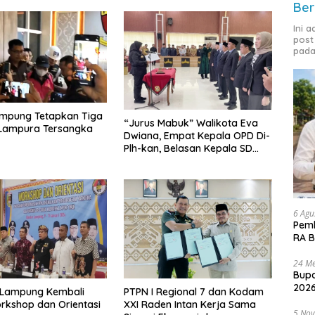
Ber
Ini 
post
pada
ampung Tetapkan Tiga
“Jurus Mabuk” Walikota Eva
 Lampura Tersangka
Dwiana, Empat Kepala OPD Di-
Plh-kan, Belasan Kepala SD
dan SMP Rangkap Jabatan Plt
6 Agu
Pemk
RA B
24 Me
Bupa
2026
Lampung Kembali
PTPN I Regional 7 dan Kodam
rkshop dan Orientasi
XXI Raden Intan Kerja Sama
5 No