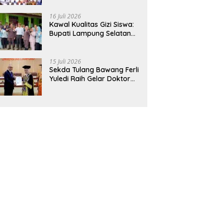
Hadirkan Sekolah Nasional
Terintegrasi Pertama di
16 Juli 2026
Lampung
Kawal Kualitas Gizi Siswa:
Bupati Lampung Selatan
dan Kajati Lampung Tinjau
Langsung Program Makan
Bergizi Gratis di Natar
15 Juli 2026
Sekda Tulang Bawang Ferli
Yuledi Raih Gelar Doktor
Unila, Angkat Model P4GN
Berbasis Kearifan Lokal