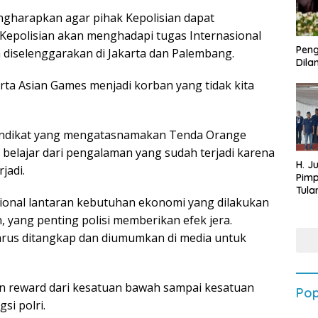
ngharapkan agar pihak Kepolisian dapat
Kepolisian akan menghadapi tugas Internasional
Peng
 diselenggarakan di Jakarta dan Palembang.
Dilan
ta Asian Games menjadi korban yang tidak kita
indikat yang mengatasnamakan Tenda Orange
s belajar dari pengalaman yang sudah terjadi karena
H. J
jadi.
Pim
Tula
sional lantaran kebutuhan ekonomi yang dilakukan
Targ
Terb
n, yang penting polisi memberikan efek jera.
202
harus ditangkap dan diumumkan di media untuk
n reward dari kesatuan bawah sampai kesatuan
Pop
si polri.