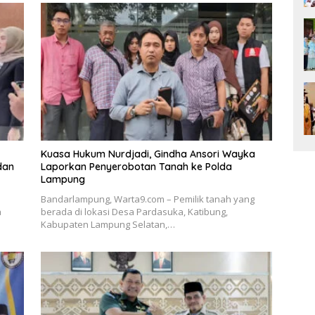
Kuasa Hukum Nurdjadi, Gindha Ansori Wayka
dan
Laporkan Penyerobotan Tanah ke Polda
Lampung
Bandarlampung, Warta9.com – Pemilik tanah yang
a
berada di lokasi Desa Pardasuka, Katibung,
Kabupaten Lampung Selatan,…