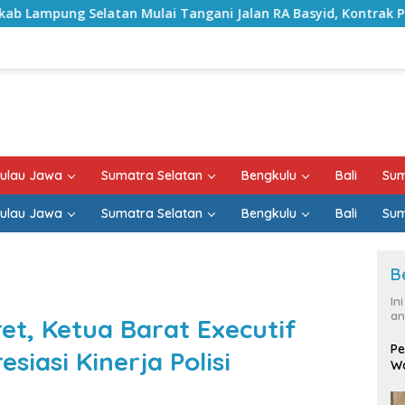
ulai Tangani Jalan RA Basyid, Kontrak Proyek Sudah Rampun
ulau Jawa
Sumatra Selatan
Bengkulu
Bali
Sum
ulau Jawa
Sumatra Selatan
Bengkulu
Bali
Sum
B
In
an
t, Ketua Barat Executif
Pe
iasi Kinerja Polisi
Wa