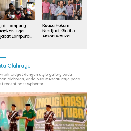
Kuasa Hukum
jati Lampung
Nurdjadi, Gindha
tapkan Tiga
Ansori Wayka
jabat Lampura
Laporkan
ersangka
Penyerobotan
Tanah ke Polda
Lampung
ita Olahraga
contoh widget dengan style gallery pada
gori olahraga, anda bisa mengaturnya pada
et recent post wpberita.