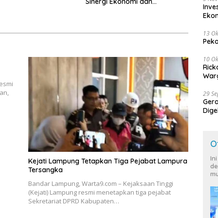
Sinergi Ekonomi dan
Inve
Keamanan
Eko
13 Ok
Peko
10 Ok
Rick
Warg
resmi
an,
29 S
Ger
Dige
Harg
O
In
Kejati Lampung Tetapkan Tiga Pejabat Lampura
de
Tersangka
mu
Bandar Lampung, Warta9.com – Kejaksaan Tinggi
(Kejati) Lampung resmi menetapkan tiga pejabat
Sekretariat DPRD Kabupaten…