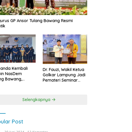
urus GP Ansor Tulang Bawang Resmi
tik
uanda Kembali
Dr. Fauzi, Wakil Ketua
pin NasDem
Golkar Lampung Jadi
ng Bawang,
Pemateri Seminar
etkan Kursi DPRD
Nasional FEB Unila,
anyak di Pemilu
Membangun Fondasi
9
Kuat Melalui 4 Pilar
Selengkapnya
Kebangsaan
ular Post