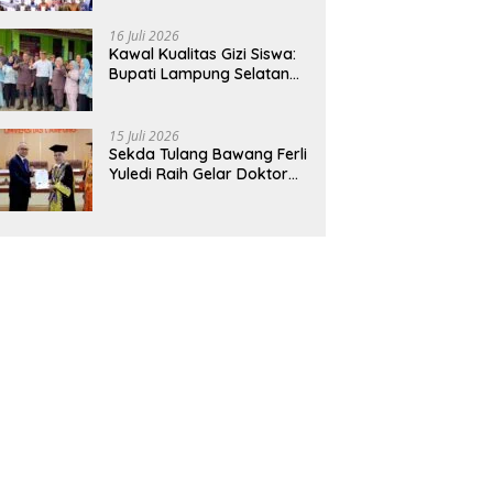
Hadirkan Sekolah Nasional
Terintegrasi Pertama di
16 Juli 2026
Lampung
Kawal Kualitas Gizi Siswa:
Bupati Lampung Selatan
dan Kajati Lampung Tinjau
Langsung Program Makan
Bergizi Gratis di Natar
15 Juli 2026
Sekda Tulang Bawang Ferli
Yuledi Raih Gelar Doktor
Unila, Angkat Model P4GN
Berbasis Kearifan Lokal