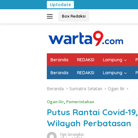
Langsung
Uptodate
Pemkab Lampung 
ke
konten
Box Redaksi
Beranda
REDAKSI
Lampung
P
Beranda
REDAKSI
Lampung
P
Beranda
Sumatra Selatan
Ogan Ilir
Ogan Ilir
,
Pemerintahan
Putus Rantai Covid-19
Wilayah Perbatasan
Tiga Serangkai