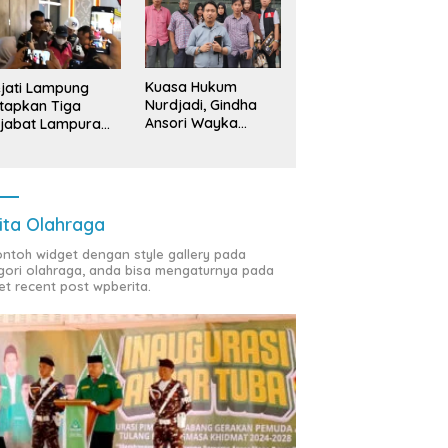
Kuasa Hukum
jati Lampung
Nurdjadi, Gindha
tapkan Tiga
Ansori Wayka
jabat Lampura
Laporkan
ersangka
Penyerobotan
Tanah ke Polda
Lampung
ita Olahraga
contoh widget dengan style gallery pada
gori olahraga, anda bisa mengaturnya pada
et recent post wpberita.