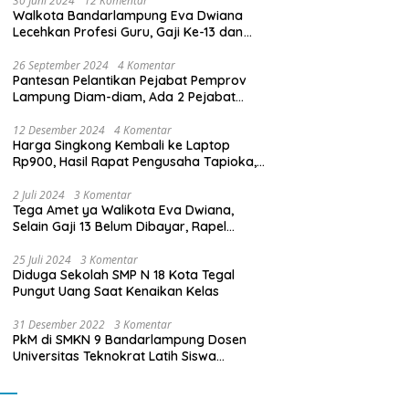
30 Juni 2024
12 Komentar
Walkota Bandarlampung Eva Dwiana
Lecehkan Profesi Guru, Gaji Ke-13 dan
THR Tidak Dibayarkan
26 September 2024
4 Komentar
Pantesan Pelantikan Pejabat Pemprov
Lampung Diam-diam, Ada 2 Pejabat
yang Dilantik Masih Golongan III/b
12 Desember 2024
4 Komentar
Harga Singkong Kembali ke Laptop
Rp900, Hasil Rapat Pengusaha Tapioka,
Petani Singkong dengan Pj. Gubernur
Lampung
2 Juli 2024
3 Komentar
Tega Amet ya Walikota Eva Dwiana,
Selain Gaji 13 Belum Dibayar, Rapel
Kenaikan Gaji 2 Bulan Juga Belum
Dibayar
25 Juli 2024
3 Komentar
Diduga Sekolah SMP N 18 Kota Tegal
Pungut Uang Saat Kenaikan Kelas
31 Desember 2022
3 Komentar
PkM di SMKN 9 Bandarlampung Dosen
Universitas Teknokrat Latih Siswa
Membuat Program Mobil RC Berbasis IoT