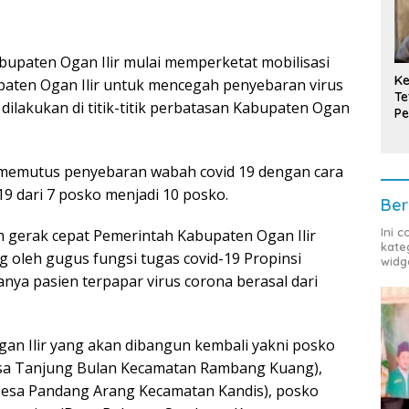
upaten Ogan Ilir mulai memperketat mobilisasi
Ke
aten Ogan Ilir untuk mencegah penyebaran virus
Te
dilakukan di titik-titik perbatasan Kabupaten Ogan
Pe
T
k memutus penyebaran wabah covid 19 dengan cara
 dari 7 posko menjadi 10 posko.
Ber
Ini 
 gerak cepat Pemerintah Kabupaten Ogan Ilir
kate
 oleh gugus fungsi tugas covid-19 Propinsi
widg
anya pasien terpapar virus corona berasal dari
an Ilir yang akan dibangun kembali yakni posko
esa Tanjung Bulan Kecamatan Rambang Kuang),
(Desa Pandang Arang Kecamatan Kandis), posko