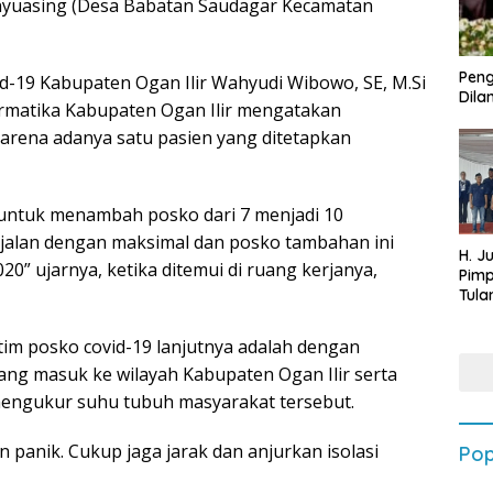
anyuasing (Desa Babatan Saudagar Kecamatan
Peng
vid-19 Kabupaten Ogan Ilir Wahyudi Wibowo, SE, M.Si
Dilan
ormatika Kabupaten Ogan Ilir mengatakan
karena adanya satu pasien yang ditetapkan
 untuk menambah posko dari 7 menjadi 10
erjalan dengan maksimal dan posko tambahan ini
H. J
020” ujarnya, ketika ditemui di ruang kerjanya,
Pim
Tula
Targ
Terb
im posko covid-19 lanjutnya adalah dengan
202
g masuk ke wilayah Kabupaten Ogan Ilir serta
engukur suhu tubuh masyarakat tersebut.
 panik. Cukup jaga jarak dan anjurkan isolasi
Pop