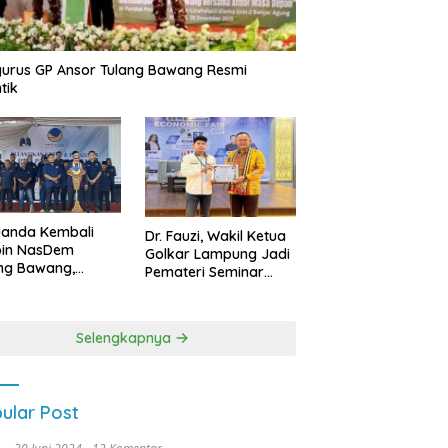
urus GP Ansor Tulang Bawang Resmi
tik
uanda Kembali
Dr. Fauzi, Wakil Ketua
pin NasDem
Golkar Lampung Jadi
ng Bawang,
Pemateri Seminar
etkan Kursi DPRD
Nasional FEB Unila,
anyak di Pemilu
Membangun Fondasi
9
Kuat Melalui 4 Pilar
Selengkapnya
Kebangsaan
ular Post