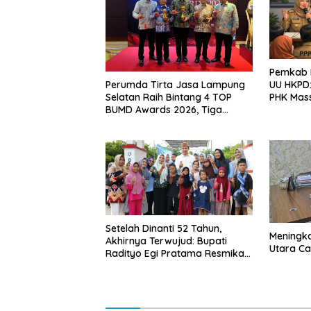
Pemkab L
Perumda Tirta Jasa Lampung
UU HKPD:
Selatan Raih Bintang 4 TOP
PHK Mas
BUMD Awards 2026, Tiga
Penghargaan Sekaligus
Diborong
Setelah Dinanti 52 Tahun,
Meningk
Akhirnya Terwujud: Bupati
Utara Cap
Radityo Egi Pratama Resmikan
Jalan Kota Dalam–Budidaya