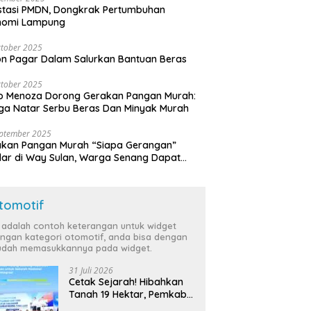
stasi PMDN, Dongkrak Pertumbuhan
nomi Lampung
tober 2025
n Pagar Dalam Salurkan Bantuan Beras
tober 2025
o Menoza Dorong Gerakan Pangan Murah:
a Natar Serbu Beras Dan Minyak Murah
eptember 2025
akan Pangan Murah “Siapa Gerangan”
lar di Way Sulan, Warga Senang Dapat
a Bersubsidi
tomotif
i adalah contoh keterangan untuk widget
ngan kategori otomotif, anda bisa dengan
dah memasukkannya pada widget.
31 Juli 2026
Cetak Sejarah! Hibahkan
Tanah 19 Hektar, Pemkab
Tulang Bawang Siap