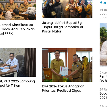
Ber
Ini 
post
pada
Jelang Idulfitri, Bupati Egi
amsel Klarifikasi Isu
Tinjau Harga Sembako di
 Tidak Ada Kebijakan
Pasar Natar
sal PPPK
6 Agu
Pemk
RA B
at, PAD 2025 Lampung
ai 1,6 Triliun
DPA 2026 Fokus Anggaran
24 Me
Prioritas, Realisasi Digas
Bupa
2026
5 No