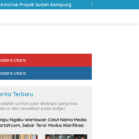
ah Rampung
Bulan Kemerdekaan, Bupati Lampung Selata
atera Utara
atera Utara
erita Terbaru
i adalah contoh judul deskripsi yang bisa
da isi dan sesuaikan pada widget
nipu Ngaku Wartawan Catut Nama Media
rta9.com, Sebar Teror Modus Klarifikasi