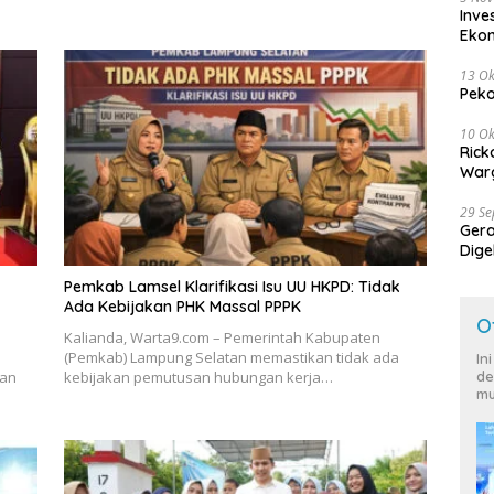
Inve
Eko
13 Ok
Peko
10 Ok
Rick
Warg
29 S
Ger
Dige
Harg
Pemkab Lamsel Klarifikasi Isu UU HKPD: Tidak
Ada Kebijakan PHK Massal PPPK
O
Kalianda, Warta9.com – Pemerintah Kabupaten
(Pemkab) Lampung Selatan memastikan tidak ada
In
de
kan
kebijakan pemutusan hubungan kerja…
mu