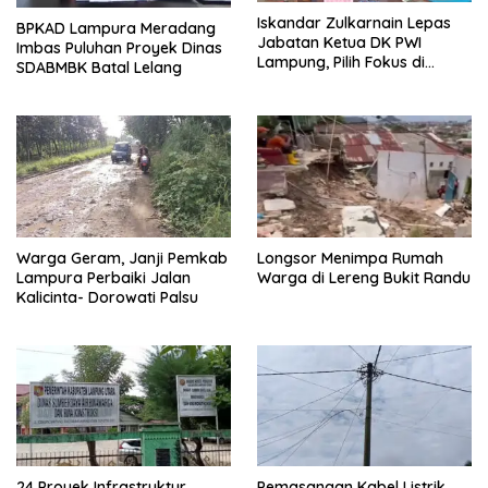
Iskandar Zulkarnain Lepas
BPKAD Lampura Meradang
Jabatan Ketua DK PWI
Imbas Puluhan Proyek Dinas
Lampung, Pilih Fokus di
SDABMBK Batal Lelang
Kepengurusan Pusat
Warga Geram, Janji Pemkab
Longsor Menimpa Rumah
Lampura Perbaiki Jalan
Warga di Lereng Bukit Randu
Kalicinta- Dorowati Palsu
24 Proyek Infrastruktur
Pemasangan Kabel Listrik