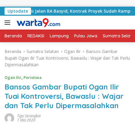
Langsung ke konten
angani Jalan RA Basyid, Kontrak Proyek Sudah Rampung
Uptodate
Beranda
REDAKSI
Lampung
Pulau Jawa
Sumatra Selata
Beranda
Sumatra Selatan
Ogan Ilir
Bansos Gambar
Bupati Ogan Ilir Tuai Kontroversi, Bawaslu : Wajar dan Tak Perlu
Dipermasalahkan
Ogan Ilir
,
Peristiwa
Bansos Gambar Bupati Ogan Ilir
Tuai Kontroversi, Bawaslu : Wajar
dan Tak Perlu Dipermasalahkan
Tiga Serangkai
1 Mei 2020