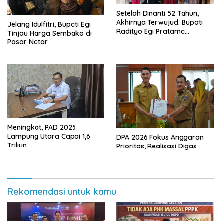
Setelah Dinanti 52 Tahun,
Akhirnya Terwujud: Bupati
Jelang Idulfitri, Bupati Egi
Radityo Egi Pratama
Tinjau Harga Sembako di
Resmikan Jalan Kota
Pasar Natar
Dalam–Budidaya
Meningkat, PAD 2025
Lampung Utara Capai 1,6
DPA 2026 Fokus Anggaran
Triliun
Prioritas, Realisasi Digas
Rekomendasi untuk kamu