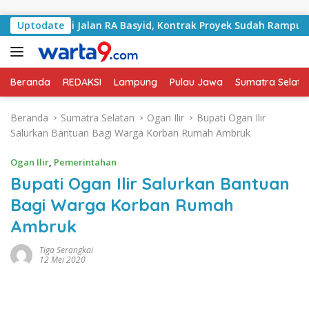
Langsung ke konten
Tangani Jalan RA Basyid, Kontrak Proyek Sudah Rampung
Uptodate
Beranda
REDAKSI
Lampung
Pulau Jawa
Sumatra Selata
Beranda
Sumatra Selatan
Ogan Ilir
Bupati Ogan Ilir
Salurkan Bantuan Bagi Warga Korban Rumah Ambruk
Ogan Ilir
,
Pemerintahan
Bupati Ogan Ilir Salurkan Bantuan
Bagi Warga Korban Rumah
Ambruk
Tiga Serangkai
12 Mei 2020