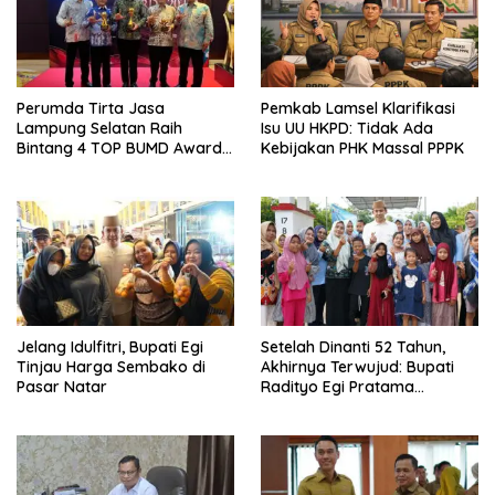
Perumda Tirta Jasa
Pemkab Lamsel Klarifikasi
Lampung Selatan Raih
Isu UU HKPD: Tidak Ada
Bintang 4 TOP BUMD Awards
Kebijakan PHK Massal PPPK
2026, Tiga Penghargaan
Sekaligus Diborong
Jelang Idulfitri, Bupati Egi
Setelah Dinanti 52 Tahun,
Tinjau Harga Sembako di
Akhirnya Terwujud: Bupati
Pasar Natar
Radityo Egi Pratama
Resmikan Jalan Kota
Dalam–Budidaya