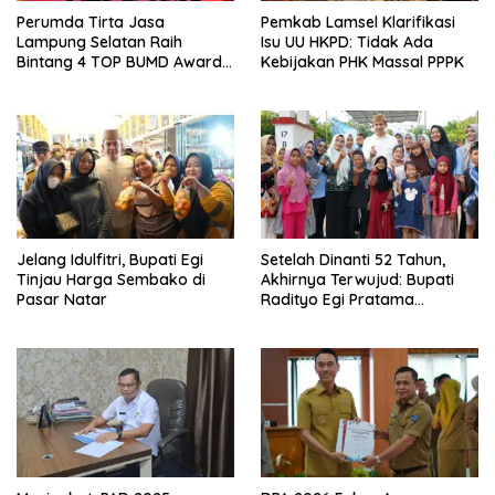
Perumda Tirta Jasa
Pemkab Lamsel Klarifikasi
Lampung Selatan Raih
Isu UU HKPD: Tidak Ada
Bintang 4 TOP BUMD Awards
Kebijakan PHK Massal PPPK
2026, Tiga Penghargaan
Sekaligus Diborong
Jelang Idulfitri, Bupati Egi
Setelah Dinanti 52 Tahun,
Tinjau Harga Sembako di
Akhirnya Terwujud: Bupati
Pasar Natar
Radityo Egi Pratama
Resmikan Jalan Kota
Dalam–Budidaya