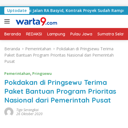
Langsung ke konten
Tangani Jalan RA Basyid, Kontrak Proyek Sudah Rampung
Uptodate
Beranda
REDAKSI
Lampung
Pulau Jawa
Sumatra Selata
Beranda
Pemerintahan
Pokdakan di Pringsewu Terima
Paket Bantuan Program Prioritas Nasional dari Pemerintah
Pusat
Pemerintahan
,
Pringsewu
Pokdakan di Pringsewu Terima
Paket Bantuan Program Prioritas
Nasional dari Pemerintah Pusat
Tiga Serangkai
26 Oktober 2020