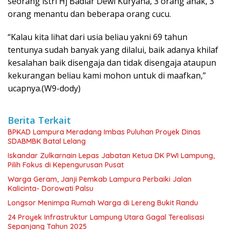
seorang istri Hj Badiar Dewi Kuryana, 3 orang anak, 3
orang menantu dan beberapa orang cucu.
“Kalau kita lihat dari usia beliau yakni 69 tahun
tentunya sudah banyak yang dilalui, baik adanya khilaf
kesalahan baik disengaja dan tidak disengaja ataupun
kekurangan beliau kami mohon untuk di maafkan,”
ucapnya.(W9-dody)
Berita Terkait
BPKAD Lampura Meradang Imbas Puluhan Proyek Dinas
SDABMBK Batal Lelang
Iskandar Zulkarnain Lepas Jabatan Ketua DK PWI Lampung,
Pilih Fokus di Kepengurusan Pusat
Warga Geram, Janji Pemkab Lampura Perbaiki Jalan
Kalicinta- Dorowati Palsu
Longsor Menimpa Rumah Warga di Lereng Bukit Randu
24 Proyek Infrastruktur Lampung Utara Gagal Terealisasi
Sepanjang Tahun 2025