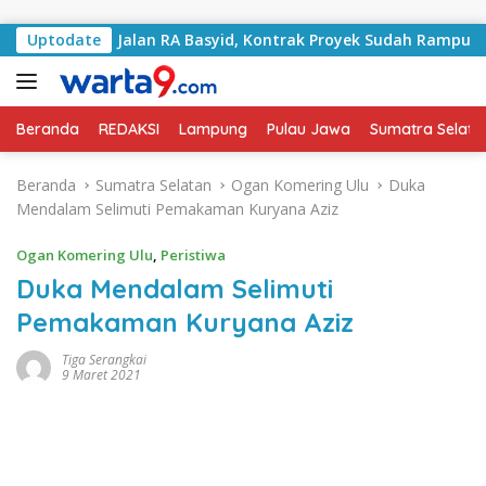
Langsung ke konten
Tangani Jalan RA Basyid, Kontrak Proyek Sudah Rampung
Uptodate
Beranda
REDAKSI
Lampung
Pulau Jawa
Sumatra Selata
Beranda
Sumatra Selatan
Ogan Komering Ulu
Duka
Mendalam Selimuti Pemakaman Kuryana Aziz
Ogan Komering Ulu
,
Peristiwa
Duka Mendalam Selimuti
Pemakaman Kuryana Aziz
Tiga Serangkai
9 Maret 2021