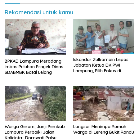
Rekomendasi untuk kamu
Iskandar Zulkarnain Lepas
BPKAD Lampura Meradang
Jabatan Ketua DK PWI
Imbas Puluhan Proyek Dinas
Lampung, Pilih Fokus di
SDABMBK Batal Lelang
Kepengurusan Pusat
Warga Geram, Janji Pemkab
Longsor Menimpa Rumah
Lampura Perbaiki Jalan
Warga di Lereng Bukit Randu
Kalicinta- Dorowati Palsu