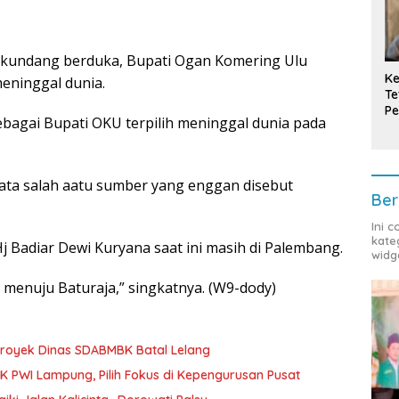
kundang berduka, Bupati Ogan Komering Ulu
Ke
eninggal dunia.
Te
Pe
ebagai Bupati OKU terpilih meninggal dunia pada
T
 kata salah aatu sumber yang enggan disebut
Ber
Ini 
kate
j Badiar Dewi Kuryana saat ini masih di Palembang.
widg
 menuju Baturaja,” singkatnya. (W9-dody)
royek Dinas SDABMBK Batal Lelang
K PWI Lampung, Pilih Fokus di Kepengurusan Pusat