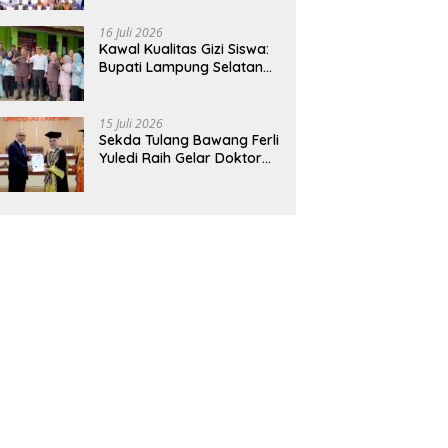
Hadirkan Sekolah Nasional
Terintegrasi Pertama di
16 Juli 2026
Lampung
Kawal Kualitas Gizi Siswa:
Bupati Lampung Selatan
dan Kajati Lampung Tinjau
Langsung Program Makan
Bergizi Gratis di Natar
15 Juli 2026
Sekda Tulang Bawang Ferli
Yuledi Raih Gelar Doktor
Unila, Angkat Model P4GN
Berbasis Kearifan Lokal