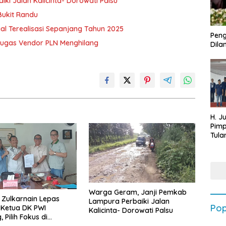
i Jalan Kalicinta- Dorowati Palsu
ukit Randu
al Terealisasi Sepanjang Tahun 2025
Peng
etugas Vendor PLN Menghilang
Dilan
H. J
Pim
Tula
Targ
Terb
202
Warga Geram, Janji Pemkab
 Zulkarnain Lepas
Lampura Perbaiki Jalan
Pop
 Ketua DK PWI
Kalicinta- Dorowati Palsu
 Pilih Fokus di