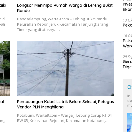
Inve
iki
Longsor Menimpa Rumah Warga di Lereng Bukit
Eko
Randu
i di
Bandarlampung, Warta9.com – Tebing Bukit Randu
13 Ok
ali
Kelurahan Kebon Jeruk Kecamatan Tanjungkarang
Peko
Timur yang di atasnya…
10 Ok
Rick
Warg
29 S
Ger
Dige
Harg
O
In
de
al
Pemasangan Kabel Listrik Belum Selesai, Petugas
mu
Vendor PLN Menghilang
Kotabumi, Warta9.com – Warga Jl Lebung Curup RT 04
ung
RW 05, Kelurahan Rejosari, Kecamatan Kotabumi,…