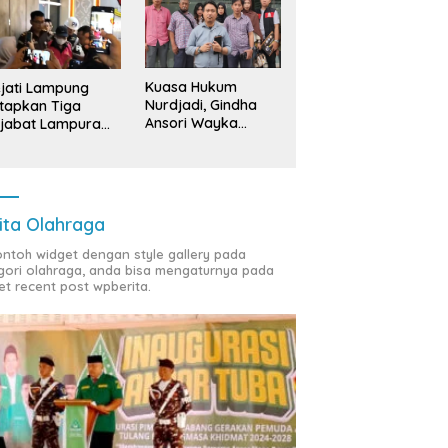
Kuasa Hukum
jati Lampung
Nurdjadi, Gindha
tapkan Tiga
Ansori Wayka
jabat Lampura
Laporkan
ersangka
Penyerobotan
Tanah ke Polda
Lampung
ita Olahraga
contoh widget dengan style gallery pada
gori olahraga, anda bisa mengaturnya pada
et recent post wpberita.