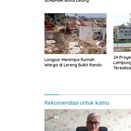
Kepengu
SDABMBK Batal Lelang
24 Proye
Longsor Menimpa Rumah
Lampung
Warga di Lereng Bukit Randu
Terealis
2025
Rekomendasi untuk kamu