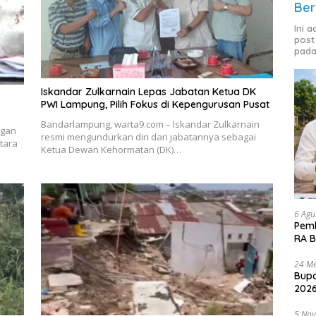
Ber
Ini 
post
pada
Iskandar Zulkarnain Lepas Jabatan Ketua DK
PWI Lampung, Pilih Fokus di Kepengurusan Pusat
Bandarlampung, warta9.com – Iskandar Zulkarnain
ngan
resmi mengundurkan diri dari jabatannya sebagai
tara
Ketua Dewan Kehormatan (DK)…
6 Agu
Pemk
RA B
24 Me
Bupa
2026
5 No