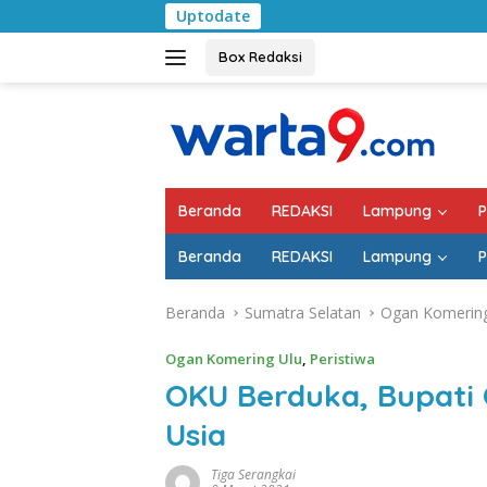
Langsung
Uptodate
Pemkab Lam
ke
konten
Box Redaksi
Beranda
REDAKSI
Lampung
P
Beranda
REDAKSI
Lampung
P
Beranda
Sumatra Selatan
Ogan Komering
Ogan Komering Ulu
,
Peristiwa
OKU Berduka, Bupati 
Usia
Tiga Serangkai