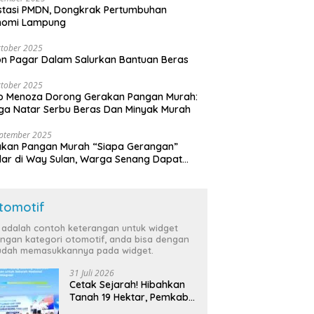
stasi PMDN, Dongkrak Pertumbuhan
nomi Lampung
tober 2025
n Pagar Dalam Salurkan Bantuan Beras
tober 2025
o Menoza Dorong Gerakan Pangan Murah:
a Natar Serbu Beras Dan Minyak Murah
eptember 2025
akan Pangan Murah “Siapa Gerangan”
lar di Way Sulan, Warga Senang Dapat
a Bersubsidi
tomotif
i adalah contoh keterangan untuk widget
ngan kategori otomotif, anda bisa dengan
dah memasukkannya pada widget.
31 Juli 2026
Cetak Sejarah! Hibahkan
Tanah 19 Hektar, Pemkab
Tulang Bawang Siap