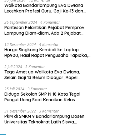
30 Juni 2024
12 Komentar
Walkota Bandarlampung Eva Dwiana
Lecehkan Profesi Guru, Gaji Ke-13 dan
THR Tidak Dibayarkan
26 September 2024
4 Komentar
Pantesan Pelantikan Pejabat Pemprov
Lampung Diam-diam, Ada 2 Pejabat
yang Dilantik Masih Golongan III/b
12 Desember 2024
4 Komentar
Harga Singkong Kembali ke Laptop
Rp900, Hasil Rapat Pengusaha Tapioka,
Petani Singkong dengan Pj. Gubernur
Lampung
2 Juli 2024
3 Komentar
Tega Amet ya Walikota Eva Dwiana,
Selain Gaji 13 Belum Dibayar, Rapel
Kenaikan Gaji 2 Bulan Juga Belum
Dibayar
25 Juli 2024
3 Komentar
Diduga Sekolah SMP N 18 Kota Tegal
Pungut Uang Saat Kenaikan Kelas
31 Desember 2022
3 Komentar
PkM di SMKN 9 Bandarlampung Dosen
Universitas Teknokrat Latih Siswa
Membuat Program Mobil RC Berbasis IoT