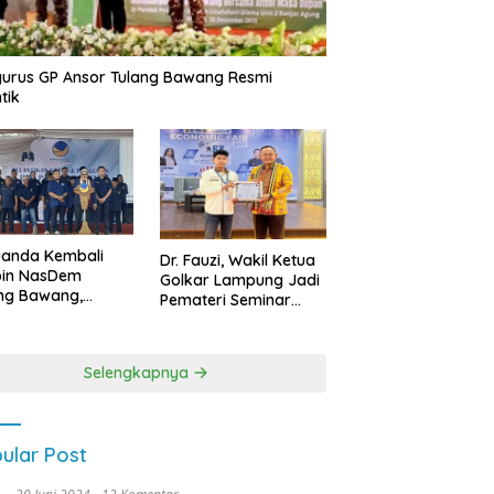
urus GP Ansor Tulang Bawang Resmi
tik
uanda Kembali
Dr. Fauzi, Wakil Ketua
pin NasDem
Golkar Lampung Jadi
ng Bawang,
Pemateri Seminar
etkan Kursi DPRD
Nasional FEB Unila,
anyak di Pemilu
Membangun Fondasi
9
Kuat Melalui 4 Pilar
Selengkapnya
Kebangsaan
ular Post