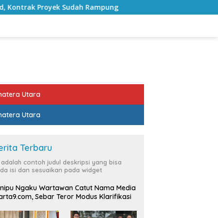
 Sudah Rampung
Bulan Kemerdekaan, Bupati Lampung S
atera Utara
atera Utara
erita Terbaru
i adalah contoh judul deskripsi yang bisa
da isi dan sesuaikan pada widget
nipu Ngaku Wartawan Catut Nama Media
rta9.com, Sebar Teror Modus Klarifikasi