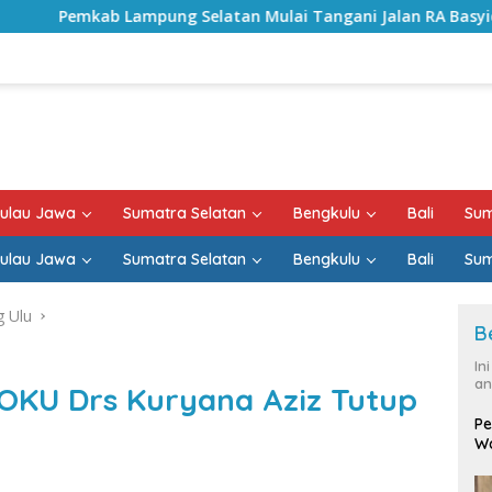
pung Selatan Mulai Tangani Jalan RA Basyid, Kontrak Proyek
ulau Jawa
Sumatra Selatan
Bengkulu
Bali
Sum
ulau Jawa
Sumatra Selatan
Bengkulu
Bali
Sum
 Ulu
B
In
an
OKU Drs Kuryana Aziz Tutup
Pe
Wa