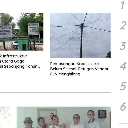
rusan Pusat
1
2
3
k Infrastruktur
 Utara Gagal
4
Pemasangan Kabel Listrik
asi Sepanjang Tahun
Belum Selesai, Petugas Vendor
PLN Menghilang
5
6