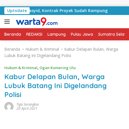
Langsung ke konten
an RA Basyid, Kontrak Proyek Sudah Rampung
Uptodate
Bulan K
Beranda
REDAKSI
Lampung
Pulau Jawa
Sumatra Selata
Beranda
Hukum & Kriminal
Kabur Delapan Bulan, Warga
Lubuk Batang Ini Digelandang Polisi
Hukum & Kriminal
,
Ogan Komering Ulu
Kabur Delapan Bulan, Warga
Lubuk Batang Ini Digelandang
Polisi
Tiga Serangkai
20 April 2021