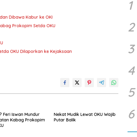
1
k dan Dibawa Kabur ke OKI
2
 Kabag Prokopim Setda OKU
KU
3
etda OKU Dilaporkan ke Kejaksaan
4
5
6
 Feri Iswan Mundur
Nekat Mudik Lewat OKU Wajib
batan Kabag Prokopim
Putar Balik
KU