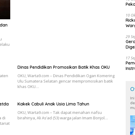
Peko
10 Ok
Rick
 dan
Warg
29 S
u
Ger
elaku
Dige
Harg
17 S
Peme
Dinas Pendidikan Promosikan Batik Khas OKU
Inst
Ban
paten
OKU, Warta9.com – Dinas Pendidikan Ogan Komering
Ulu Sumatera Selatan gencar mempromosikan batik
khas OKU…
O
In
de
etda
Kakek Cabuli Anak Usia Lima Tahun
mu
OKU, Warta9.com – Tak dapat menahan nafsu
 di
birahinya, Ali As’ad (53) warga jalan Imam Bonjol…
ariat