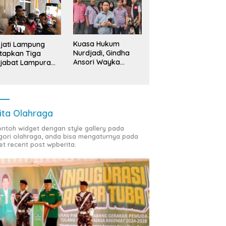
Kuasa Hukum
jati Lampung
Nurdjadi, Gindha
tapkan Tiga
Ansori Wayka
jabat Lampura
Laporkan
ersangka
Penyerobotan
Tanah ke Polda
Lampung
ita Olahraga
contoh widget dengan style gallery pada
gori olahraga, anda bisa mengaturnya pada
et recent post wpberita.