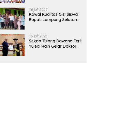
Hadirkan Sekolah Nasional
Terintegrasi Pertama di
16 Juli 2026
Lampung
Kawal Kualitas Gizi Siswa:
Bupati Lampung Selatan
dan Kajati Lampung Tinjau
Langsung Program Makan
Bergizi Gratis di Natar
15 Juli 2026
Sekda Tulang Bawang Ferli
Yuledi Raih Gelar Doktor
Unila, Angkat Model P4GN
Berbasis Kearifan Lokal