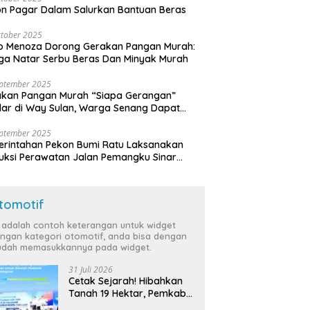
n Pagar Dalam Salurkan Bantuan Beras
tober 2025
o Menoza Dorong Gerakan Pangan Murah:
a Natar Serbu Beras Dan Minyak Murah
eptember 2025
akan Pangan Murah “Siapa Gerangan”
lar di Way Sulan, Warga Senang Dapat
a Bersubsidi
eptember 2025
rintahan Pekon Bumi Ratu Laksanakan
ruksi Perawatan Jalan Pemangku Sinar
ten
tomotif
i adalah contoh keterangan untuk widget
ngan kategori otomotif, anda bisa dengan
dah memasukkannya pada widget.
31 Juli 2026
Cetak Sejarah! Hibahkan
Tanah 19 Hektar, Pemkab
Tulang Bawang Siap