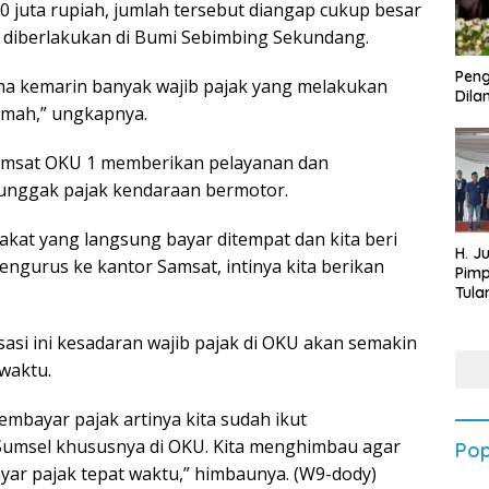
0 juta rupiah, jumlah tersebut diangap cukup besar
 diberlakukan di Bumi Sebimbing Sekundang.
Peng
ma kemarin banyak wajib pajak yang melakukan
Dilan
umah,” ungkapnya.
 Samsat OKU 1 memberikan pelayanan dan
unggak pajak kendaraan bermotor.
akat yang langsung bayar ditempat dan kita beri
H. J
gurus ke kantor Samsat, intinya kita berikan
Pim
Tula
Targ
Terb
sasi ini kesadaran wajib pajak di OKU akan semakin
202
waktu.
bayar pajak artinya kita sudah ikut
Sumsel khususnya di OKU. Kita menghimbau agar
Pop
yar pajak tepat waktu,” himbaunya. (W9-dody)