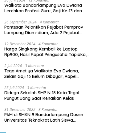
30 Juni 2024
12 Komentar
Walkota Bandarlampung Eva Dwiana
Lecehkan Profesi Guru, Gaji Ke-13 dan
THR Tidak Dibayarkan
26 September 2024
4 Komentar
Pantesan Pelantikan Pejabat Pemprov
Lampung Diam-diam, Ada 2 Pejabat
yang Dilantik Masih Golongan III/b
12 Desember 2024
4 Komentar
Harga Singkong Kembali ke Laptop
Rp900, Hasil Rapat Pengusaha Tapioka,
Petani Singkong dengan Pj. Gubernur
Lampung
2 Juli 2024
3 Komentar
Tega Amet ya Walikota Eva Dwiana,
Selain Gaji 13 Belum Dibayar, Rapel
Kenaikan Gaji 2 Bulan Juga Belum
Dibayar
25 Juli 2024
3 Komentar
Diduga Sekolah SMP N 18 Kota Tegal
Pungut Uang Saat Kenaikan Kelas
31 Desember 2022
3 Komentar
PkM di SMKN 9 Bandarlampung Dosen
Universitas Teknokrat Latih Siswa
Membuat Program Mobil RC Berbasis IoT