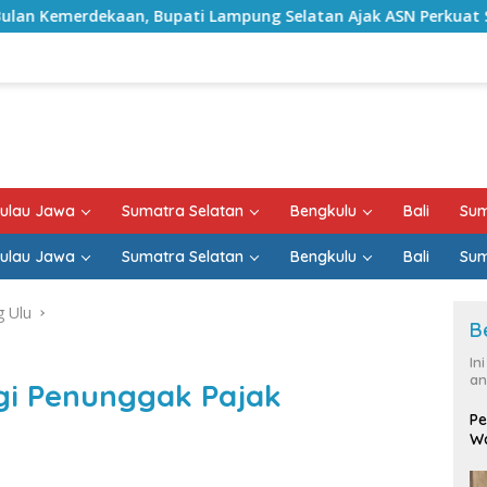
an, Bupati Lampung Selatan Ajak ASN Perkuat Semangat Peng
ulau Jawa
Sumatra Selatan
Bengkulu
Bali
Sum
ulau Jawa
Sumatra Selatan
Bengkulu
Bali
Sum
 Ulu
B
In
an
i Penunggak Pajak
Pe
Wa