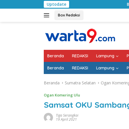
Langsung
Uptodate
Bulan Kemerdeka
ke
konten
Box Redaksi
Beranda
REDAKSI
Lampung
P
Beranda
REDAKSI
Lampung
P
Beranda
Sumatra Selatan
Ogan Komering
Ogan Komering Ulu
Samsat OKU Sambang
Tiga Serangkai
19 April 2021