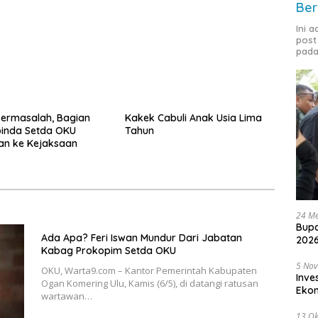
Ber
Ini 
post
pada
ermasalah, Bagian
Kakek Cabuli Anak Usia Lima
inda Setda OKU
Tahun
an ke Kejaksaan
24 Me
Bupa
Ada Apa? Feri Iswan Mundur Dari Jabatan
2026
Kabag Prokopim Setda OKU
5 No
OKU, Warta9.com – Kantor Pemerintah Kabupaten
Inve
Ogan Komering Ulu, Kamis (6/5), di datangi ratusan
Eko
wartawan…
13 Ok