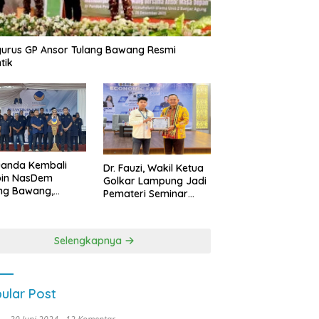
urus GP Ansor Tulang Bawang Resmi
tik
uanda Kembali
Dr. Fauzi, Wakil Ketua
pin NasDem
Golkar Lampung Jadi
ng Bawang,
Pemateri Seminar
etkan Kursi DPRD
Nasional FEB Unila,
anyak di Pemilu
Membangun Fondasi
9
Kuat Melalui 4 Pilar
Selengkapnya
Kebangsaan
ular Post