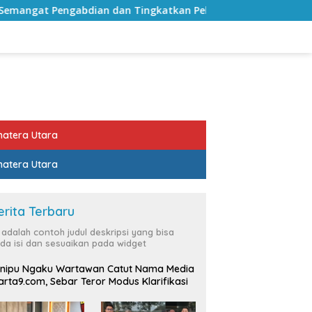
abdian dan Tingkatkan Pelayanan Publik
Sekda Lampun
atera Utara
atera Utara
erita Terbaru
i adalah contoh judul deskripsi yang bisa
da isi dan sesuaikan pada widget
nipu Ngaku Wartawan Catut Nama Media
rta9.com, Sebar Teror Modus Klarifikasi