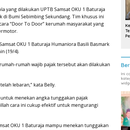
la yang dilakukan UPTB Samsat OKU 1 Baturaja
 di Bumi Sebimbing Sekundang. Tim khusus ini
cara “Door To Door” kerumah masyarakat yang
Ke
ermotor.
Te
Pe
T
 Samsat OKU 1 Baturaja Humaniora Basili Basmark
in (19/4).
 rumah-rumah wajib pajak tersebut akan dilakukan
Ber
Ini 
kate
widg
elah lebaran,” kata Belly.
if untuk menekan angka tunggakan pajak
llah cara ini cukup efektif untuk mengurangi
Samsat OKU 1 Baturaja mampu menekan tunggakan