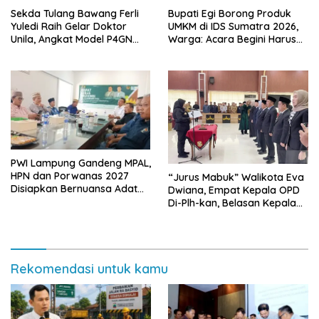
Sekda Tulang Bawang Ferli
Bupati Egi Borong Produk
Yuledi Raih Gelar Doktor
UMKM di IDS Sumatra 2026,
Unila, Angkat Model P4GN
Warga: Acara Begini Harus
Berbasis Kearifan Lokal
Sering Digelar
PWI Lampung Gandeng MPAL,
HPN dan Porwanas 2027
“Jurus Mabuk” Walikota Eva
Disiapkan Bernuansa Adat
Dwiana, Empat Kepala OPD
Sai Bumi Ruwa Jurai
Di-Plh-kan, Belasan Kepala
SD dan SMP Rangkap
Jabatan Plt
Rekomendasi untuk kamu