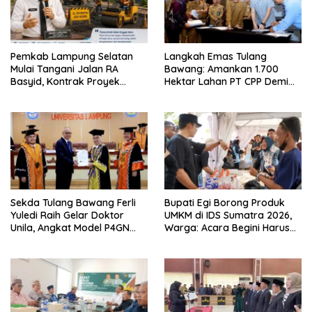
Pemkab Lampung Selatan
Langkah Emas Tulang
Mulai Tangani Jalan RA
Bawang: Amankan 1.700
Basyid, Kontrak Proyek
Hektar Lahan PT CPP Demi
Sudah Rampung
Kembangkan Kawasan
Ekonomi Biru
Sekda Tulang Bawang Ferli
Bupati Egi Borong Produk
Yuledi Raih Gelar Doktor
UMKM di IDS Sumatra 2026,
Unila, Angkat Model P4GN
Warga: Acara Begini Harus
Berbasis Kearifan Lokal
Sering Digelar