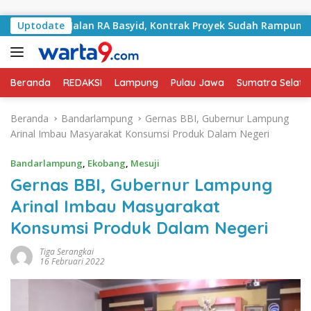
Langsung ke konten
gani Jalan RA Basyid, Kontrak Proyek Sudah Rampung
Uptodate
Beranda
REDAKSI
Lampung
Pulau Jawa
Sumatra Selata
Beranda
Bandarlampung
Gernas BBI, Gubernur Lampung
Arinal Imbau Masyarakat Konsumsi Produk Dalam Negeri
Bandarlampung
,
Ekobang
,
Mesuji
Gernas BBI, Gubernur Lampung
Arinal Imbau Masyarakat
Konsumsi Produk Dalam Negeri
Tiga Serangkai
16 Februari 2022