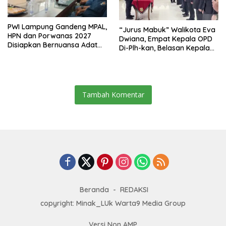
PWI Lampung Gandeng MPAL,
“Jurus Mabuk” Walikota Eva
HPN dan Porwanas 2027
Dwiana, Empat Kepala OPD
Disiapkan Bernuansa Adat
Di-Plh-kan, Belasan Kepala
Sai Bumi Ruwa Jurai
SD dan SMP Rangkap
Jabatan Plt
Tambah Komentar
Beranda
REDAKSI
copyright: Minak_LUk Warta9 Media Group
Versi Non AMP