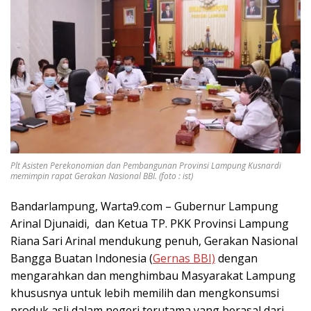
Plt Asisten Perekonomian dan Pembangunan Provinsi Lampung Kusnardi
memimpin rapat Gerakan Nasional BBI. (foto : ist)
Bandarlampung, Warta9.com – Gubernur Lampung
Arinal Djunaidi, dan Ketua TP. PKK Provinsi Lampung
Riana Sari Arinal mendukung penuh, Gerakan Nasional
Bangga Buatan Indonesia (
Gernas BBI)
dengan
mengarahkan dan menghimbau Masyarakat Lampung
khususnya untuk lebih memilih dan mengkonsumsi
produk asli dalam negeri terutama yang berasal dari