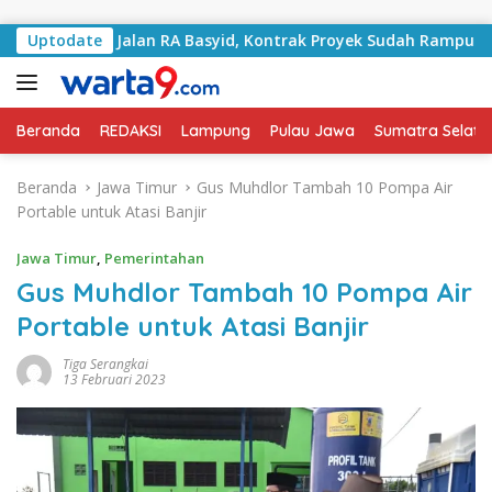
Langsung ke konten
gani Jalan RA Basyid, Kontrak Proyek Sudah Rampung
Uptodate
Beranda
REDAKSI
Lampung
Pulau Jawa
Sumatra Selata
Beranda
Jawa Timur
Gus Muhdlor Tambah 10 Pompa Air
Portable untuk Atasi Banjir
Jawa Timur
,
Pemerintahan
Gus Muhdlor Tambah 10 Pompa Air
Portable untuk Atasi Banjir
Tiga Serangkai
13 Februari 2023