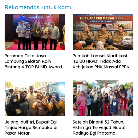
Rekomendasi untuk kamu
Perumda Tirta Jasa
Pemkab Lamsel Klarifikasi
Lampung Selatan Raih
Isu UU HKPD: Tidak Ada
Bintang 4 TOP BUMD Awards
Kebijakan PHK Massal PPPK
2026, Tiga Penghargaan
Sekaligus Diborong
Jelang Idulfitri, Bupati Egi
Setelah Dinanti 52 Tahun,
Tinjau Harga Sembako di
Akhirnya Terwujud: Bupati
Pasar Natar
Radityo Egi Pratama