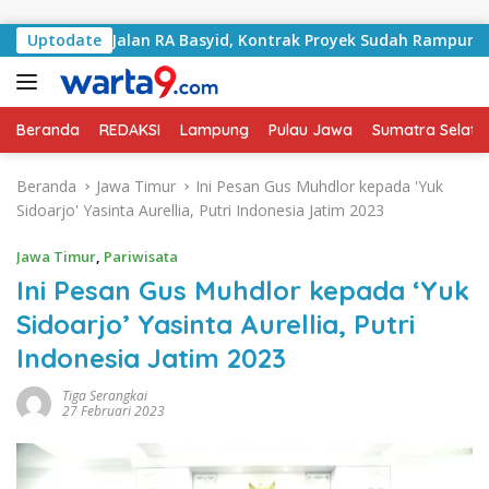
Langsung ke konten
gani Jalan RA Basyid, Kontrak Proyek Sudah Rampung
Uptodate
Beranda
REDAKSI
Lampung
Pulau Jawa
Sumatra Selata
Beranda
Jawa Timur
Ini Pesan Gus Muhdlor kepada 'Yuk
Sidoarjo' Yasinta Aurellia, Putri Indonesia Jatim 2023
Jawa Timur
,
Pariwisata
Ini Pesan Gus Muhdlor kepada ‘Yuk
Sidoarjo’ Yasinta Aurellia, Putri
Indonesia Jatim 2023
Tiga Serangkai
27 Februari 2023