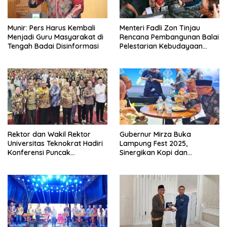
Munir: Pers Harus Kembali
Menteri Fadli Zon Tinjau
Menjadi Guru Masyarakat di
Rencana Pembangunan Balai
Tengah Badai Disinformasi
Pelestarian Kebudayaan
Lampung
Rektor dan Wakil Rektor
Gubernur Mirza Buka
Universitas Teknokrat Hadiri
Lampung Fest 2025,
Konferensi Puncak
Sinergikan Kopi dan
Pendidikan Tinggi Indonesia
Pariwisata untuk Dongkrak
Ekonomi