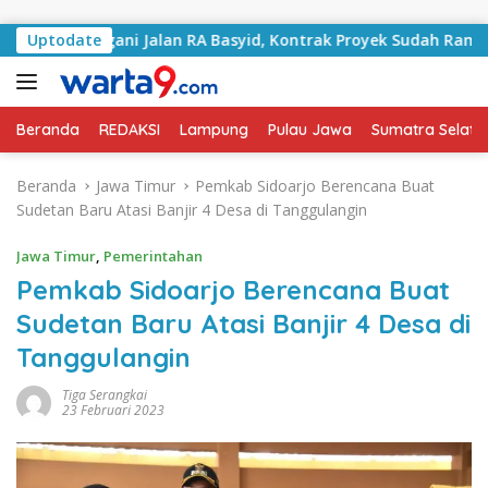
Langsung ke konten
 Tangani Jalan RA Basyid, Kontrak Proyek Sudah Rampung
Uptodate
Beranda
REDAKSI
Lampung
Pulau Jawa
Sumatra Selata
Beranda
Jawa Timur
Pemkab Sidoarjo Berencana Buat
Sudetan Baru Atasi Banjir 4 Desa di Tanggulangin
Jawa Timur
,
Pemerintahan
Pemkab Sidoarjo Berencana Buat
Sudetan Baru Atasi Banjir 4 Desa di
Tanggulangin
Tiga Serangkai
23 Februari 2023