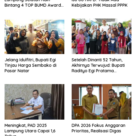
Bintang 4 TOP BUMD Awards
Kebijakan PHK Massal PPPK
2026, Tiga Penghargaan
Sekaligus Diborong
Jelang Idulfitri, Bupati Egi
Setelah Dinanti 52 Tahun,
Tinjau Harga Sembako di
Akhirnya Terwujud: Bupati
Pasar Natar
Radityo Egi Pratama
Resmikan Jalan Kota
Dalam–Budidaya
Meningkat, PAD 2025
DPA 2026 Fokus Anggaran
Lampung Utara Capai 1,6
Prioritas, Realisasi Digas