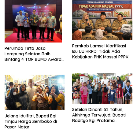
Pemkab Lamsel Klarifikasi
Perumda Tirta Jasa
Isu UU HKPD: Tidak Ada
Lampung Selatan Raih
Kebijakan PHK Massal PPPK
Bintang 4 TOP BUMD Awards
2026, Tiga Penghargaan
Sekaligus Diborong
Setelah Dinanti 52 Tahun,
Akhirnya Terwujud: Bupati
Jelang Idulfitri, Bupati Egi
Radityo Egi Pratama
Tinjau Harga Sembako di
Resmikan Jalan Kota
Pasar Natar
Dalam–Budidaya