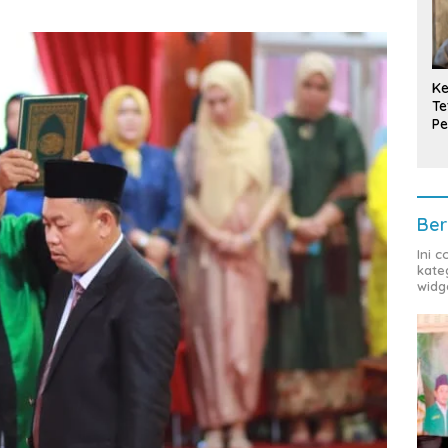
Ke
Te
Pe
T
Ber
Ini 
kate
widg