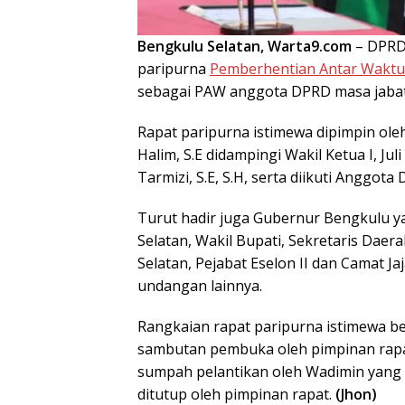
Bengkulu Selatan, Warta9.com
– DPRD
paripurna
Pemberhentian Antar Waktu
sebagai PAW anggota DPRD masa jabata
Rapat paripurna istimewa dipimpin ole
Halim, S.E didampingi Wakil Ketua I, Jul
Tarmizi, S.E, S.H, serta diikuti Anggota
Turut hadir juga Gubernur Bengkulu ya
Selatan, Wakil Bupati, Sekretaris Daer
Selatan, Pejabat Eselon II dan Camat 
undangan lainnya.
Rangkaian rapat paripurna istimewa be
sambutan pembuka oleh pimpinan rapa
sumpah pelantikan oleh Wadimin yang 
ditutup oleh pimpinan rapat.
(Jhon)