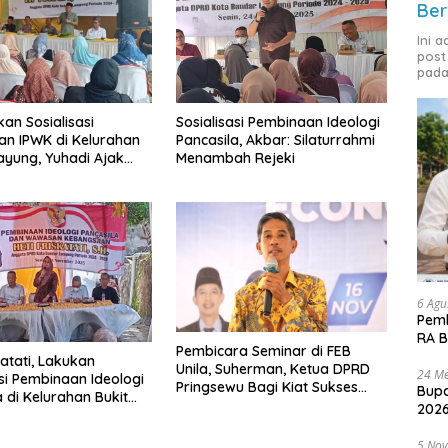
Ber
Ini 
post
pada
an Sosialisasi
Sosialisasi Pembinaan Ideologi
n IPWK di Kelurahan
Pancasila, Akbar: Silaturrahmi
ayung, Yuhadi Ajak
Menambah Rejeki
ukung Program
tah
6 Agu
Pemk
RA B
Pembicara Seminar di FEB
katati, Lakukan
Unila, Suherman, Ketua DPRD
24 Me
asi Pembinaan Ideologi
Pringsewu Bagi Kiat Sukses
Bupa
a di Kelurahan Bukit
Usaha Kain Perca, Dari Limbah
2026
 Permai
Menjadi Berkah
5 No