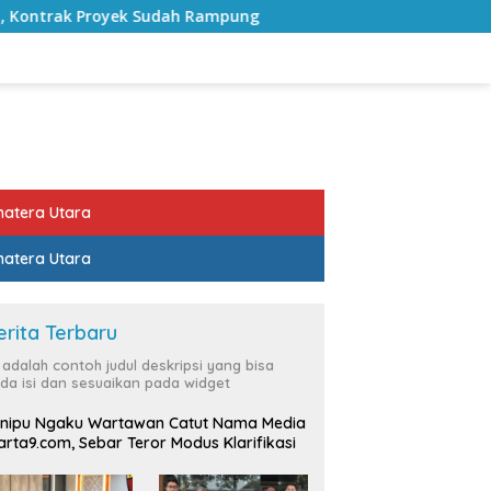
 Rampung
Bulan Kemerdekaan, Bupati Lampung Selatan
atera Utara
atera Utara
erita Terbaru
i adalah contoh judul deskripsi yang bisa
da isi dan sesuaikan pada widget
nipu Ngaku Wartawan Catut Nama Media
rta9.com, Sebar Teror Modus Klarifikasi