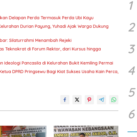
1
kan Delapan Perda Termasuk Perda Ubi Kayu
2
 Kelurahan Durian Payung, Yuhadi Ajak Warga Dukung
kbar: Silaturrahmi Menambah Rejeki
3
tas Teknokrat di Forum Rektor, dari Kursus hingga
an Ideologi Pancasila di Kelurahan Bukit Kemiling Permai
4
Ketua DPRD Pringsewu Bagi Kiat Sukses Usaha Kain Perca,
5
6