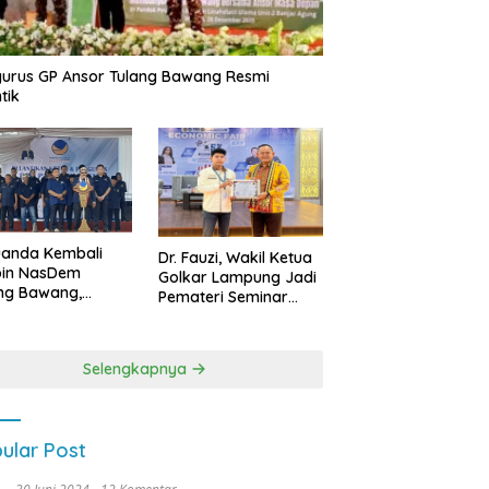
urus GP Ansor Tulang Bawang Resmi
tik
uanda Kembali
Dr. Fauzi, Wakil Ketua
pin NasDem
Golkar Lampung Jadi
ng Bawang,
Pemateri Seminar
etkan Kursi DPRD
Nasional FEB Unila,
anyak di Pemilu
Membangun Fondasi
9
Kuat Melalui 4 Pilar
Selengkapnya
Kebangsaan
ular Post