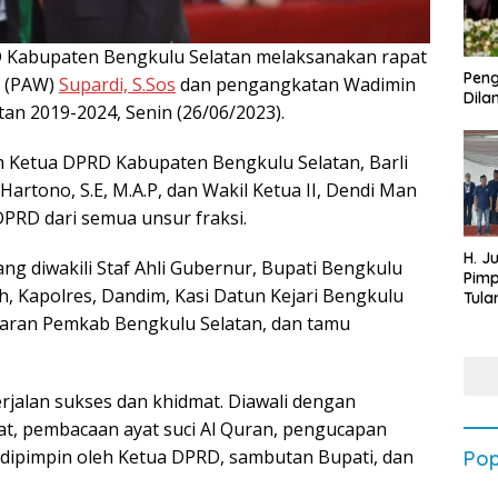
 Kabupaten Bengkulu Selatan melaksanakan rapat
Peng
(PAW)
Supardi, S.Sos
dan pengangkatan Wadimin
Dilan
n 2019-2024, Senin (26/06/2023).
h Ketua DPRD Kabupaten Bengkulu Selatan, Barli
i Hartono, S.E, M.A.P, dan Wakil Ketua II, Dendi Man
 DPRD dari semua unsur fraksi.
H. J
ng diwakili Staf Ahli Gubernur, Bupati Bengkulu
Pim
ah, Kapolres, Dandim, Kasi Datun Kejari Bengkulu
Tula
Targ
Jajaran Pemkab Bengkulu Selatan, dan tamu
Terb
202
rjalan sukses dan khidmat. Diawali dengan
t, pembacaan ayat suci Al Quran, pengucapan
dipimpin oleh Ketua DPRD, sambutan Bupati, dan
Pop