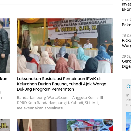
Inve
Eko
13 Ok
Peko
10 Ok
Rick
Warg
29 S
Ger
Dige
Harg
hkan
Laksanakan Sosialisasi Pembinaan IPWK di
Kelurahan Durian Payung, Yuhadi Ajak Warga
O
Dukung Program Pemerintah
n
In
n
Bandarlampung, Warta9.com – Anggota Komisi III
de
DPRD Kota Bandarlampung H. Yuhadi, SHI, MH,
mu
melaksanakan sosialisasi…