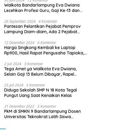
30 Juni 2024
12 Komentar
Walkota Bandarlampung Eva Dwiana
Lecehkan Profesi Guru, Gaji Ke-13 dan
THR Tidak Dibayarkan
26 September 2024
4 Komentar
Pantesan Pelantikan Pejabat Pemprov
Lampung Diam-diam, Ada 2 Pejabat
yang Dilantik Masih Golongan III/b
12 Desember 2024
4 Komentar
Harga Singkong Kembali ke Laptop
Rp900, Hasil Rapat Pengusaha Tapioka,
Petani Singkong dengan Pj. Gubernur
Lampung
2 Juli 2024
3 Komentar
Tega Amet ya Walikota Eva Dwiana,
Selain Gaji 13 Belum Dibayar, Rapel
Kenaikan Gaji 2 Bulan Juga Belum
Dibayar
25 Juli 2024
3 Komentar
Diduga Sekolah SMP N 18 Kota Tegal
Pungut Uang Saat Kenaikan Kelas
31 Desember 2022
3 Komentar
PkM di SMKN 9 Bandarlampung Dosen
Universitas Teknokrat Latih Siswa
Membuat Program Mobil RC Berbasis IoT