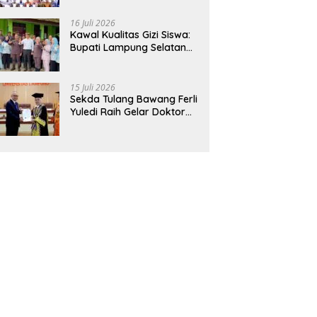
Hadirkan Sekolah Nasional
Terintegrasi Pertama di
16 Juli 2026
Lampung
Kawal Kualitas Gizi Siswa:
Bupati Lampung Selatan
dan Kajati Lampung Tinjau
Langsung Program Makan
Bergizi Gratis di Natar
15 Juli 2026
Sekda Tulang Bawang Ferli
Yuledi Raih Gelar Doktor
Unila, Angkat Model P4GN
Berbasis Kearifan Lokal