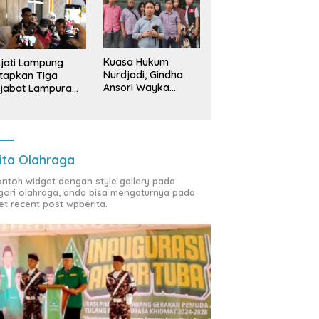
Kuasa Hukum
jati Lampung
Nurdjadi, Gindha
tapkan Tiga
Ansori Wayka
jabat Lampura
Laporkan
ersangka
Penyerobotan
Tanah ke Polda
Lampung
ita Olahraga
contoh widget dengan style gallery pada
gori olahraga, anda bisa mengaturnya pada
et recent post wpberita.