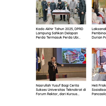
Kado Akhir Tahun 2025, DPRD
Laksanak
Lampung Sahkan Delapan
Pembinaa
Perda Termasuk Perda Ubi
Durian P
Kayu
Warga D
Pemerin
Nasrullah Yusuf Bagi Cerita
Heti Fris
Sukses Universitas Teknokrat di
Sosialis
Forum Rektor, dari Kursus
Pancasil
hingga Kampus Terbaik ASEAN
Kemiling