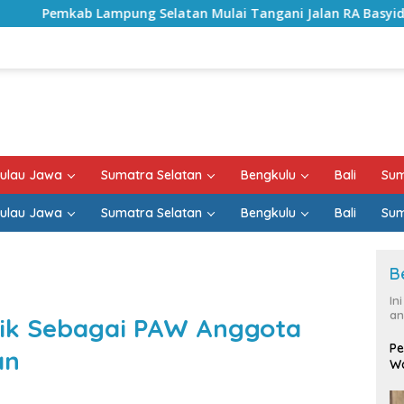
elatan Mulai Tangani Jalan RA Basyid, Kontrak Proyek Sudah
ulau Jawa
Sumatra Selatan
Bengkulu
Bali
Sum
ulau Jawa
Sumatra Selatan
Bengkulu
Bali
Sum
B
In
an
tik Sebagai PAW Anggota
Pe
an
Wa