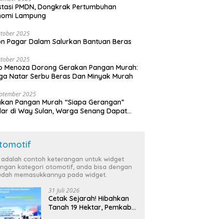
stasi PMDN, Dongkrak Pertumbuhan
nomi Lampung
tober 2025
n Pagar Dalam Salurkan Bantuan Beras
tober 2025
o Menoza Dorong Gerakan Pangan Murah:
a Natar Serbu Beras Dan Minyak Murah
eptember 2025
akan Pangan Murah “Siapa Gerangan”
lar di Way Sulan, Warga Senang Dapat
a Bersubsidi
tomotif
i adalah contoh keterangan untuk widget
ngan kategori otomotif, anda bisa dengan
dah memasukkannya pada widget.
31 Juli 2026
Cetak Sejarah! Hibahkan
Tanah 19 Hektar, Pemkab
Tulang Bawang Siap