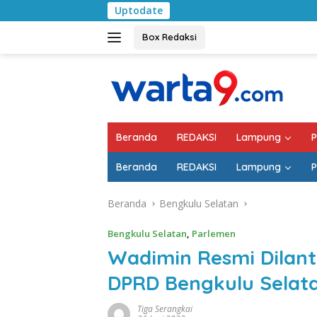
Langsung
Uptodate
Pemkab Lampung S
ke
konten
Box Redaksi
Beranda
REDAKSI
Lampung
P
Beranda
REDAKSI
Lampung
P
Beranda
Bengkulu Selatan
Bengkulu Selatan
,
Parlemen
Wadimin Resmi Dilan
DPRD Bengkulu Selat
Tiga Serangkai