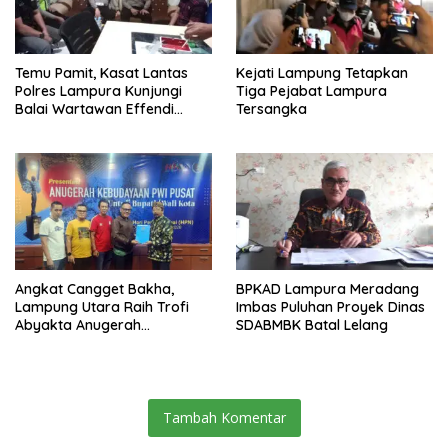
Temu Pamit, Kasat Lantas
Kejati Lampung Tetapkan
Polres Lampura Kunjungi
Tiga Pejabat Lampura
Balai Wartawan Effendi
Tersangka
Yusuf
Angkat Cangget Bakha,
BPKAD Lampura Meradang
Lampung Utara Raih Trofi
Imbas Puluhan Proyek Dinas
Abyakta Anugerah
SDABMBK Batal Lelang
Kebudayaan PWI 2026
Tambah Komentar