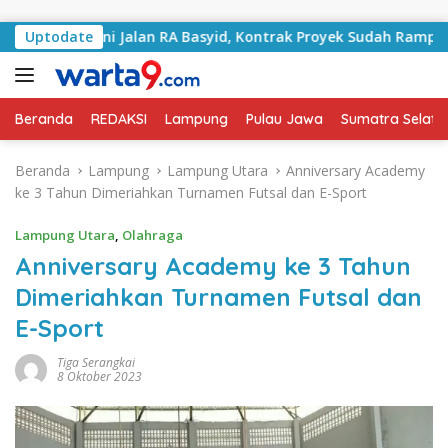
Langsung ke konten
angani Jalan RA Basyid, Kontrak Proyek Sudah Rampung
Uptodate
Beranda
REDAKSI
Lampung
Pulau Jawa
Sumatra Selata
Beranda
Lampung
Lampung Utara
Anniversary Academy
ke 3 Tahun Dimeriahkan Turnamen Futsal dan E-Sport
Lampung Utara
,
Olahraga
Anniversary Academy ke 3 Tahun
Dimeriahkan Turnamen Futsal dan
E-Sport
Tiga Serangkai
8 Oktober 2023