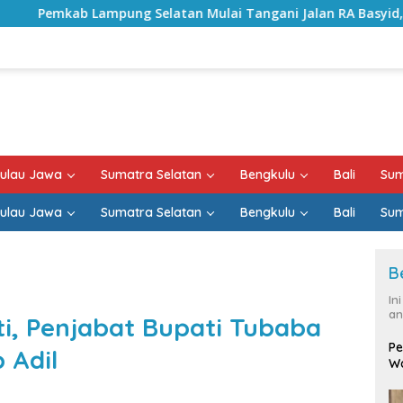
latan Mulai Tangani Jalan RA Basyid, Kontrak Proyek Sudah
ulau Jawa
Sumatra Selatan
Bengkulu
Bali
Sum
ulau Jawa
Sumatra Selatan
Bengkulu
Bali
Sum
B
In
an
ti, Penjabat Bupati Tubaba
Pe
 Adil
Wa