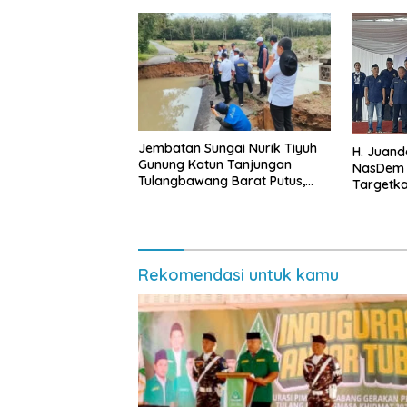
Jembatan Sungai Nurik Tiyuh
H. Juand
Gunung Katun Tanjungan
NasDem 
Tulangbawang Barat Putus,
Targetka
Kadis BMBK: Pemprov Siap
Terbanya
Bangun Jembatan Sementara
Rekomendasi untuk kamu