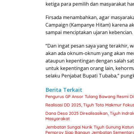
ketiga para pemilih dan masyarakat har
Firsada menambahkan, agar masyarakat
Campaign (Kampanye Hitam) karena aka
sampai menciptakan ujaran kebencian.
“Dan ingat pesan saya yang terakhir, w
akan ada oknum-oknum yang akan menun
ataupun kepentingan dengan salah satu
untuk kepentingan orang lain, kehormata
selaku Penjabat Bupati Tubaba,” pung
Berita Terkait
Pengurus GP Ansor Tulang Bawang Resmi Dil
Realisasi DD 2025, Tiyuh Toto Makmur Fok
Dana Desa 2025 Direalisasikan, Tiyuh Ind
Masyarakat
Jembatan Sungai Nurik Tiyuh Gunung Katun
Pemprov Siap Bangun Jembatan Sementar