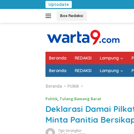
Langsung
Uptodate
Pemkab Lampung Se
ke
konten
Box Redaksi
Beranda
REDAKSI
Lampung
P
Beranda
REDAKSI
Lampung
P
Beranda
Politik
Politik
,
Tulang Bawang Barat
Deklarasi Damai Pilka
Minta Panitia Bersikap
Tiga Serangkai