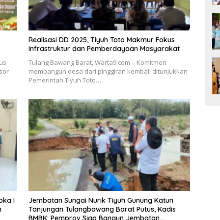
Realisasi DD 2025, Tiyuh Toto Makmur Fokus
Infrastruktur dan Pemberdayaan Masyarakat
us
Tulang Bawang Barat, Warta9.com – Komitmen
sor
membangun desa dari pinggiran kembali ditunjukkan
Pemerintah Tiyuh Toto…
oka I
Jembatan Sungai Nurik Tiyuh Gunung Katun
n
Tanjungan Tulangbawang Barat Putus, Kadis
BMBK: Pemprov Siap Bangun Jembatan