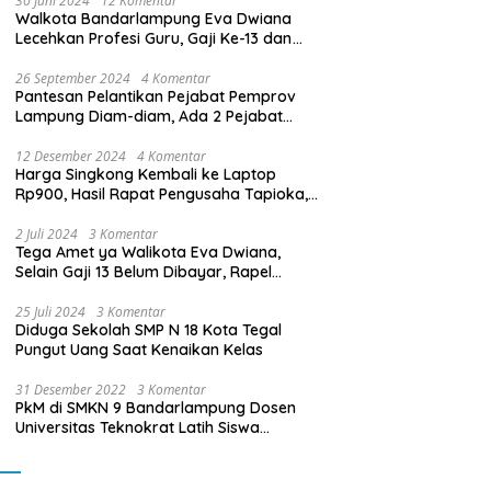
30 Juni 2024
12 Komentar
Walkota Bandarlampung Eva Dwiana
Lecehkan Profesi Guru, Gaji Ke-13 dan
THR Tidak Dibayarkan
26 September 2024
4 Komentar
Pantesan Pelantikan Pejabat Pemprov
Lampung Diam-diam, Ada 2 Pejabat
yang Dilantik Masih Golongan III/b
12 Desember 2024
4 Komentar
Harga Singkong Kembali ke Laptop
Rp900, Hasil Rapat Pengusaha Tapioka,
Petani Singkong dengan Pj. Gubernur
Lampung
2 Juli 2024
3 Komentar
Tega Amet ya Walikota Eva Dwiana,
Selain Gaji 13 Belum Dibayar, Rapel
Kenaikan Gaji 2 Bulan Juga Belum
Dibayar
25 Juli 2024
3 Komentar
Diduga Sekolah SMP N 18 Kota Tegal
Pungut Uang Saat Kenaikan Kelas
31 Desember 2022
3 Komentar
PkM di SMKN 9 Bandarlampung Dosen
Universitas Teknokrat Latih Siswa
Membuat Program Mobil RC Berbasis IoT