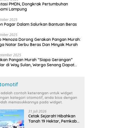
stasi PMDN, Dongkrak Pertumbuhan
nomi Lampung
tober 2025
n Pagar Dalam Salurkan Bantuan Beras
tober 2025
o Menoza Dorong Gerakan Pangan Murah:
a Natar Serbu Beras Dan Minyak Murah
eptember 2025
akan Pangan Murah “Siapa Gerangan”
lar di Way Sulan, Warga Senang Dapat
a Bersubsidi
tomotif
i adalah contoh keterangan untuk widget
ngan kategori otomotif, anda bisa dengan
dah memasukkannya pada widget.
31 Juli 2026
Cetak Sejarah! Hibahkan
Tanah 19 Hektar, Pemkab
Tulang Bawang Siap