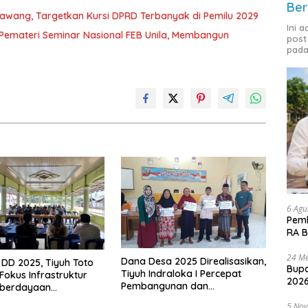
Ber
awang, Targetkan Kursi DPRD Terbanyak di Pemilu 2029
Ini 
i Pemateri Seminar Nasional FEB Unila, Membangun
post
pada
6 Agu
Pemk
RA B
24 Me
Dana Desa 2025 Direalisasikan,
i DD 2025, Tiyuh Toto
Bupa
Tiyuh Indraloka I Percepat
okus Infrastruktur
2026
Pembangunan dan
berdayaan
Pemberdayaan Masyarakat
kat
5 No