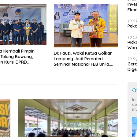
Inve
Eko
13 Ok
Peko
10 Ok
Rick
Warg
a Kembali Pimpin
Dr. Fauzi, Wakil Ketua Golkar
Tulang Bawang,
Lampung Jadi Pemateri
29 S
n Kursi DPRD
Ger
Seminar Nasional FEB Unila,
k di Pemilu 2029
Dige
Membangun Fondasi Kuat
Harg
Melalui 4 Pilar Kebangsaan
O
In
de
mu