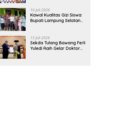
Hadirkan Sekolah Nasional
Terintegrasi Pertama di
16 Juli 2026
Lampung
Kawal Kualitas Gizi Siswa:
Bupati Lampung Selatan
dan Kajati Lampung Tinjau
Langsung Program Makan
Bergizi Gratis di Natar
15 Juli 2026
Sekda Tulang Bawang Ferli
Yuledi Raih Gelar Doktor
Unila, Angkat Model P4GN
Berbasis Kearifan Lokal