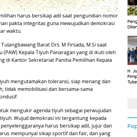
milihan harus bersikap adil saat pengundian nomor
Peng
nan pakta integritas guna mewujudkan demokrasi
Dilan
tar waktu.
Tulangbawang Barat Drs. M Firsada, M.Si saat
u (PAW) Kepala Tiyuh Panaragan yang di ikuti oleh
ng di Kantor Sekretariat Panitia Pemilihan Kepala
H. J
Pim
 tiyuh mengutamakan toleransi, siap menang dan
Tula
Targ
uh, tidak memobilisasi dan bersama-sama
Terb
ondusif.
202
 untuk mengukir agenda tiyuh sebagai perwujudan
 tiyuh. Wujud demokrasi ini tergantung kepada
penyelenggaranya harus bersikap adil, jujur dan
Pop
arus mempunyai sikap sportif dan fair, dan yang