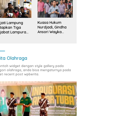
Kuasa Hukum
jati Lampung
Nurdjadi, Gindha
tapkan Tiga
Ansori Wayka
jabat Lampura
Laporkan
ersangka
Penyerobotan
Tanah ke Polda
Lampung
ita Olahraga
contoh widget dengan style gallery pada
gori olahraga, anda bisa mengaturnya pada
et recent post wpberita.