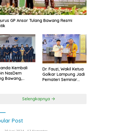
urus GP Ansor Tulang Bawang Resmi
tik
uanda Kembali
Dr. Fauzi, Wakil Ketua
pin NasDem
Golkar Lampung Jadi
ng Bawang,
Pemateri Seminar
etkan Kursi DPRD
Nasional FEB Unila,
anyak di Pemilu
Membangun Fondasi
9
Kuat Melalui 4 Pilar
Selengkapnya
Kebangsaan
ular Post