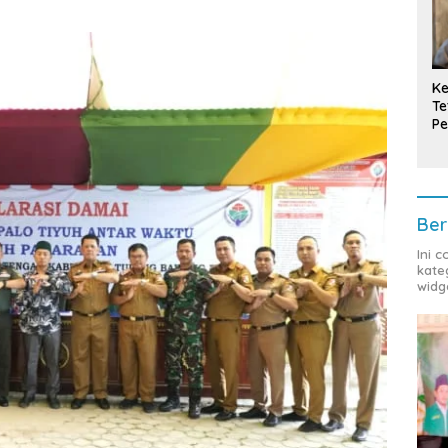
Ke
Te
Pe
T
Ber
Ini 
kate
widg