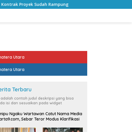
 Rampung
Bulan Kemerdekaan, Bupati Lampung Selatan 
atera Utara
atera Utara
erita Terbaru
i adalah contoh judul deskripsi yang bisa
da isi dan sesuaikan pada widget
nipu Ngaku Wartawan Catut Nama Media
rta9.com, Sebar Teror Modus Klarifikasi