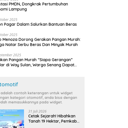
stasi PMDN, Dongkrak Pertumbuhan
nomi Lampung
tober 2025
n Pagar Dalam Salurkan Bantuan Beras
tober 2025
o Menoza Dorong Gerakan Pangan Murah:
a Natar Serbu Beras Dan Minyak Murah
eptember 2025
akan Pangan Murah “Siapa Gerangan”
lar di Way Sulan, Warga Senang Dapat
a Bersubsidi
tomotif
i adalah contoh keterangan untuk widget
ngan kategori otomotif, anda bisa dengan
dah memasukkannya pada widget.
31 Juli 2026
Cetak Sejarah! Hibahkan
Tanah 19 Hektar, Pemkab
Tulang Bawang Siap