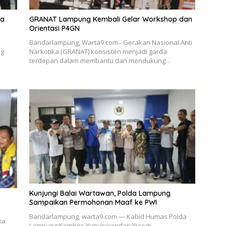
ka
GRANAT Lampung Kembali Gelar Workshop dan
Orientasi P4GN
Bandarlampung, Warta9.com– Gerakan Nasional Anti
ng
Narkotika (GRANAT) konsisten menjadi garda
terdepan dalam membantu dan mendukung…
Kunjungi Balai Wartawan, Polda Lampung
Sampaikan Permohonan Maaf ke PWI
Bandarlampung, warta9.com — Kabid Humas Polda
ka
Lampung Kombes Yuni Iswandari Yuyun