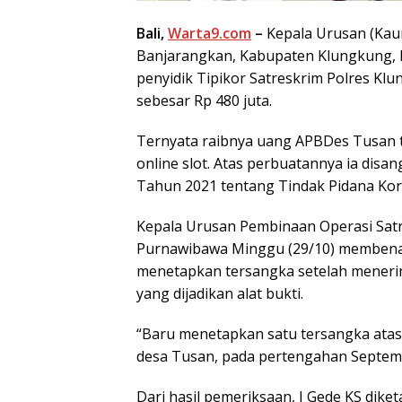
Bali,
Warta9.com
–
Kepala Urusan (Kau
Banjarangkan, Kabupaten Klungkung, I
penyidik Tipikor Satreskrim Polres Kl
sebesar Rp 480 juta.
Ternyata raibnya uang APBDes Tusan ta
online slot. Atas perbuatannya ia dis
Tahun 2021 tentang Tindak Pidana Kor
Kepala Urusan Pembinaan Operasi Satr
Purnawibawa Minggu (29/10) membenark
menetapkan tersangka setelah menerima
yang dijadikan alat bukti.
“Baru menetapkan satu tersangka ata
desa Tusan, pada pertengahan Septemb
Dari hasil pemeriksaan, I Gede KS dike