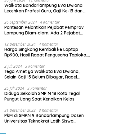
30 Juni 2024
12 Komentar
Walkota Bandarlampung Eva Dwiana
Lecehkan Profesi Guru, Gaji Ke-13 dan
THR Tidak Dibayarkan
26 September 2024
4 Komentar
Pantesan Pelantikan Pejabat Pemprov
Lampung Diam-diam, Ada 2 Pejabat
yang Dilantik Masih Golongan III/b
12 Desember 2024
4 Komentar
Harga Singkong Kembali ke Laptop
Rp900, Hasil Rapat Pengusaha Tapioka,
Petani Singkong dengan Pj. Gubernur
Lampung
2 Juli 2024
3 Komentar
Tega Amet ya Walikota Eva Dwiana,
Selain Gaji 13 Belum Dibayar, Rapel
Kenaikan Gaji 2 Bulan Juga Belum
Dibayar
25 Juli 2024
3 Komentar
Diduga Sekolah SMP N 18 Kota Tegal
Pungut Uang Saat Kenaikan Kelas
31 Desember 2022
3 Komentar
PkM di SMKN 9 Bandarlampung Dosen
Universitas Teknokrat Latih Siswa
Membuat Program Mobil RC Berbasis IoT