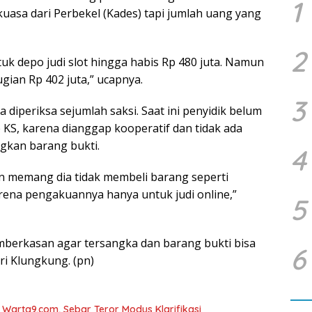
1
asa dari Perbekel (Kades) tapi jumlah uang yang
2
tuk depo judi slot hingga habis Rp 480 juta. Namun
gian Rp 402 juta,” ucapnya.
3
diperiksa sejumlah saksi. Saat ini penyidik belum
KS, karena dianggap kooperatif dan tidak ada
gkan barang bukti.
4
n memang dia tidak membeli barang seperti
arena pengakuannya hanya untuk judi online,”
5
mberkasan agar tersangka dan barang bukti bisa
6
i Klungkung. (pn)
arta9.com, Sebar Teror Modus Klarifikasi