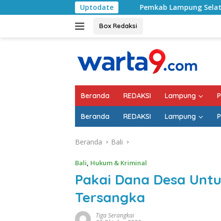
Langsung
Pemkab Lampung Selatan Mulai Tangani Jalan 
Uptodate
ke
konten
Box Redaksi
Beranda
REDAKSI
Lampung
P
Beranda
REDAKSI
Lampung
P
Beranda
Bali
Bali
,
Hukum & Kriminal
Pakai Dana Desa Untuk
Tersangka
Tiga Serangkai