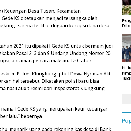
r) Keuangan Desa Tusan, Kecamatan
 Gede KS ditetapkan menjadi tersangka oleh
Peng
ungkung, karena terlibat dugaan korupsi dana desa
Dilan
hun 2021 itu dipakai I Gede KS untuk bermain judi
angkakan Pasal 2, 3 dan 9 Undang Undang Nomor 20
upsi, ancaman penjara maksimal 20 tahun.
H. J
eskrim Polres Klungkung Iptu I Dewa Nyoman Alit
Pim
Tula
an hal tersebut. Dikatakan polisi baru bisa
Targ
 hasil audit resmi dari inspektorat Klungkung
Terb
202
s nama I Gede KS yang merupakan kaur keuangan
er lalu,” bebernya.
Pop
tahui menarik uang pada rekening kas desa di Bank