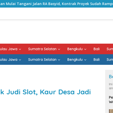
RA Basyid, Kontrak Proyek Sudah Rampung
Bulan Kemer
ulau Jawa
Sumatra Selatan
Bengkulu
Bali
Sum
ulau Jawa
Sumatra Selatan
Bengkulu
Bali
Sum
B
In
an
 Judi Slot, Kaur Desa Jadi
Pe
Wa