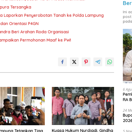
Ber
mpura Tersangka
Ini 
ka Laporkan Penyerobotan Tanah ke Polda Lampung
post
pada
dan Orientasi P4GN
andra Beri Arahan Roda Organisasi
Sampaikan Permohonan Maaf ke PWI
6 Agu
Pemk
RA B
24 Me
Bupa
2026
Kuasa Hukum Nurdjadi, Gindha
ampung Tetapkan Tiga
5 No