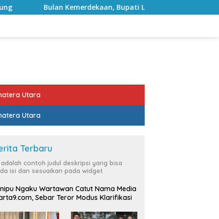
dekaan, Bupati Lampung Selatan Ajak ASN Perkuat Semangat 
atera Utara
atera Utara
erita Terbaru
i adalah contoh judul deskripsi yang bisa
da isi dan sesuaikan pada widget
nipu Ngaku Wartawan Catut Nama Media
rta9.com, Sebar Teror Modus Klarifikasi