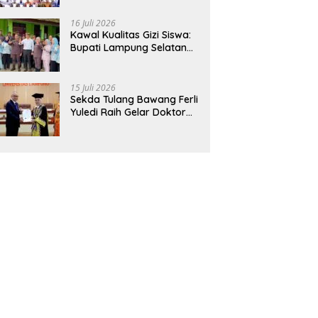
Hadirkan Sekolah Nasional
Terintegrasi Pertama di
16 Juli 2026
Lampung
Kawal Kualitas Gizi Siswa:
Bupati Lampung Selatan
dan Kajati Lampung Tinjau
Langsung Program Makan
Bergizi Gratis di Natar
15 Juli 2026
Sekda Tulang Bawang Ferli
Yuledi Raih Gelar Doktor
Unila, Angkat Model P4GN
Berbasis Kearifan Lokal