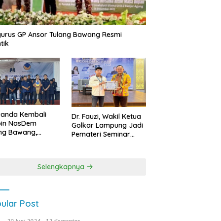
urus GP Ansor Tulang Bawang Resmi
tik
uanda Kembali
Dr. Fauzi, Wakil Ketua
pin NasDem
Golkar Lampung Jadi
ng Bawang,
Pemateri Seminar
etkan Kursi DPRD
Nasional FEB Unila,
anyak di Pemilu
Membangun Fondasi
9
Kuat Melalui 4 Pilar
Selengkapnya
Kebangsaan
ular Post