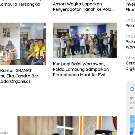
Ansori Wayka Laporkan
 Lampura Tersangka
Inve
Penyerobotan Tanah ke Polda
Eko
Lampung
13 Ok
Peko
10 Ok
Rick
Warg
29 S
Ger
Kunjungi Balai Wartawan,
Dige
Polda Lampung Sampaikan
e Kantor GRANAT
Harg
Permohonan Maaf ke PWI
ony Eka Candra Beri
oda Organisasi
O
In
de
mu
resmi