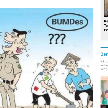
Ke
Te
Pe
T
Ber
Ini 
kate
widg