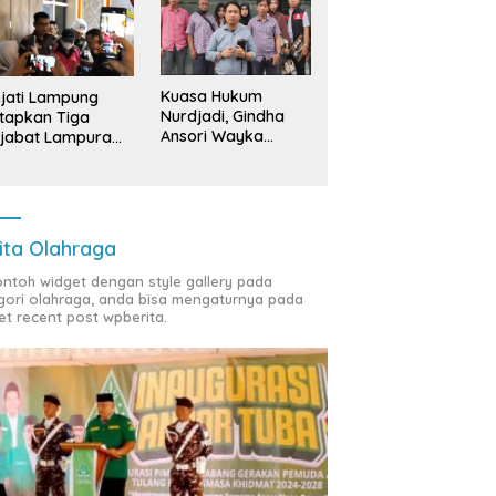
Kuasa Hukum
jati Lampung
Nurdjadi, Gindha
tapkan Tiga
Ansori Wayka
jabat Lampura
Laporkan
ersangka
Penyerobotan
Tanah ke Polda
Lampung
ita Olahraga
contoh widget dengan style gallery pada
gori olahraga, anda bisa mengaturnya pada
et recent post wpberita.