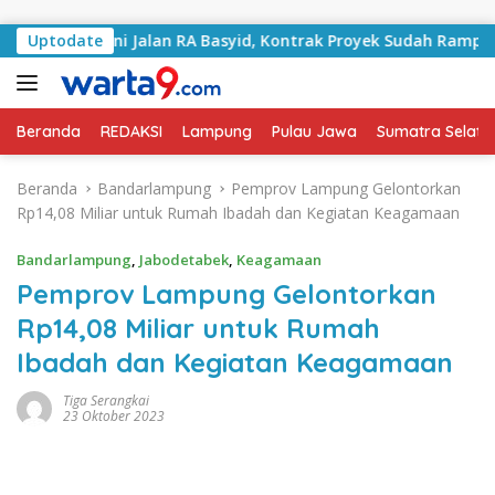
Langsung ke konten
Tangani Jalan RA Basyid, Kontrak Proyek Sudah Rampung
Uptodate
Beranda
REDAKSI
Lampung
Pulau Jawa
Sumatra Selata
Beranda
Bandarlampung
Pemprov Lampung Gelontorkan
Rp14,08 Miliar untuk Rumah Ibadah dan Kegiatan Keagamaan
Bandarlampung
,
Jabodetabek
,
Keagamaan
Pemprov Lampung Gelontorkan
Rp14,08 Miliar untuk Rumah
Ibadah dan Kegiatan Keagamaan
Tiga Serangkai
23 Oktober 2023