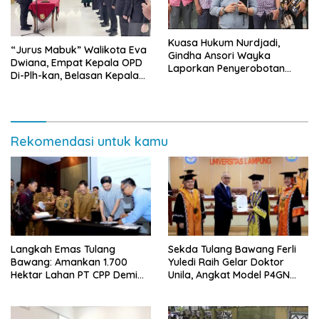
Kuasa Hukum Nurdjadi,
“Jurus Mabuk” Walikota Eva
Gindha Ansori Wayka
Dwiana, Empat Kepala OPD
Laporkan Penyerobotan
Di-Plh-kan, Belasan Kepala
Tanah ke Polda Lampung
SD dan SMP Rangkap
Jabatan Plt
Rekomendasi untuk kamu
Langkah Emas Tulang
Sekda Tulang Bawang Ferli
Bawang: Amankan 1.700
Yuledi Raih Gelar Doktor
Hektar Lahan PT CPP Demi
Unila, Angkat Model P4GN
Kembangkan Kawasan
Berbasis Kearifan Lokal
Ekonomi Biru