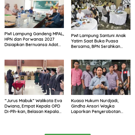
PWI Lampung Gandeng MPAL,
PWI Lampung Santuni Anak
HPN dan Porwanas 2027
Yatim Saat Buka Puasa
Disiapkan Bernuansa Adat
Bersama, BPN Serahkan
Sai Bumi Ruwa Jurai
Sertifikat Tanah Kantor
“Jurus Mabuk” Walikota Eva
Kuasa Hukum Nurdjadi,
Dwiana, Empat Kepala OPD
Gindha Ansori Wayka
Di-Plh-kan, Belasan Kepala
Laporkan Penyerobotan
SD dan SMP Rangkap
Tanah ke Polda Lampung
Jabatan Plt