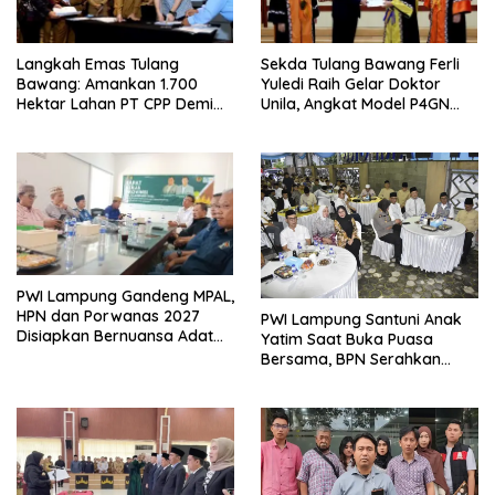
Langkah Emas Tulang
Sekda Tulang Bawang Ferli
Bawang: Amankan 1.700
Yuledi Raih Gelar Doktor
Hektar Lahan PT CPP Demi
Unila, Angkat Model P4GN
Kembangkan Kawasan
Berbasis Kearifan Lokal
Ekonomi Biru
PWI Lampung Gandeng MPAL,
HPN dan Porwanas 2027
PWI Lampung Santuni Anak
Disiapkan Bernuansa Adat
Yatim Saat Buka Puasa
Sai Bumi Ruwa Jurai
Bersama, BPN Serahkan
Sertifikat Tanah Kantor