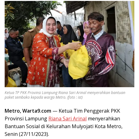
Ketua TP PKK Provinsi Lampung Riana Sari Arinal menyerahkan bantuan
paket sembako kepada warga Metro. (foto : ist)
Metro, Warta9.com
— Ketua Tim Penggerak PKK
Provinsi Lampung
Riana Sari Arinal
menyerahkan
Bantuan Sosial di Kelurahan Mulyojati Kota Metro,
Senin (27/11/2023).