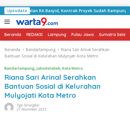
Langsung ke konten
ni Jalan RA Basyid, Kontrak Proyek Sudah Rampung
Uptodate
B
Beranda
REDAKSI
Lampung
Pulau Jawa
Sumatra Selata
Beranda
Bandarlampung
Riana Sari Arinal Serahkan
Bantuan Sosial di Kelurahan Mulyojati Kota Metro
Bandarlampung
,
Jabodetabek
,
Kota Metro
Riana Sari Arinal Serahkan
Bantuan Sosial di Kelurahan
Mulyojati Kota Metro
Tiga Serangkai
27 November 2023