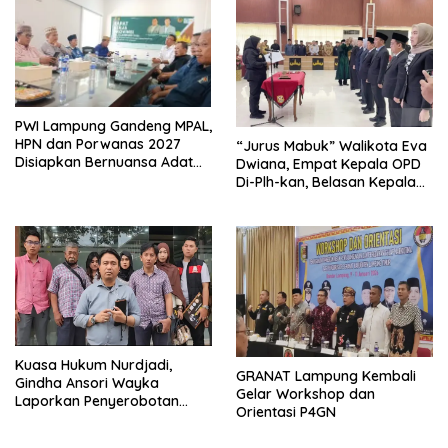
PWI Lampung Gandeng MPAL,
HPN dan Porwanas 2027
“Jurus Mabuk” Walikota Eva
Disiapkan Bernuansa Adat
Dwiana, Empat Kepala OPD
Sai Bumi Ruwa Jurai
Di-Plh-kan, Belasan Kepala
SD dan SMP Rangkap
Jabatan Plt
Kuasa Hukum Nurdjadi,
GRANAT Lampung Kembali
Gindha Ansori Wayka
Gelar Workshop dan
Laporkan Penyerobotan
Orientasi P4GN
Tanah ke Polda Lampung