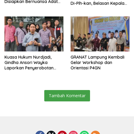
Disiapkan Bernuansa Adat
Di-Plh-kan, Belasan Kepala
Sai Bumi Ruwa Jurai
SD dan SMP Rangkap
Jabatan Plt
Kuasa Hukum Nurdjadi,
GRANAT Lampung Kembali
Gindha Ansori Wayka
Gelar Workshop dan
Laporkan Penyerobotan
Orientasi P4GN
Tanah ke Polda Lampung
Tambah Komentar