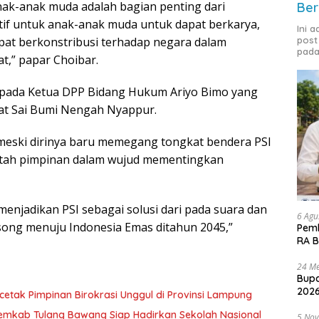
anak-anak muda adalah bagian penting dari
Ber
natif untuk anak-anak muda untuk dapat berkarya,
Ini 
at berkonstribusi terhadap negara dalam
post
pada
t,” papar Choibar.
epada Ketua DPP Bidang Hukum Ariyo Bimo yang
kat Sai Bumi Nengah Nyappur.
 meski dirinya baru memegang tongkat bendera PSI
ntah pimpinan dalam wujud mementingkan
menjadikan PSI sebagai solusi dari pada suara dan
6 Agu
ong menuju Indonesia Emas ditahun 2045,”
Pemk
RA B
24 Me
Bupa
2026
etak Pimpinan Birokrasi Unggul di Provinsi Lampung
Pemkab Tulang Bawang Siap Hadirkan Sekolah Nasional
5 No