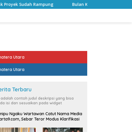
g
Bulan Kemerdekaan, Bupati Lampung Selatan Ajak AS
atera Utara
atera Utara
erita Terbaru
i adalah contoh judul deskripsi yang bisa
da isi dan sesuaikan pada widget
nipu Ngaku Wartawan Catut Nama Media
rta9.com, Sebar Teror Modus Klarifikasi