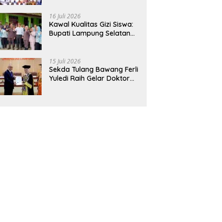
Hadirkan Sekolah Nasional
Terintegrasi Pertama di
16 Juli 2026
Lampung
Kawal Kualitas Gizi Siswa:
Bupati Lampung Selatan
dan Kajati Lampung Tinjau
Langsung Program Makan
Bergizi Gratis di Natar
15 Juli 2026
Sekda Tulang Bawang Ferli
Yuledi Raih Gelar Doktor
Unila, Angkat Model P4GN
Berbasis Kearifan Lokal