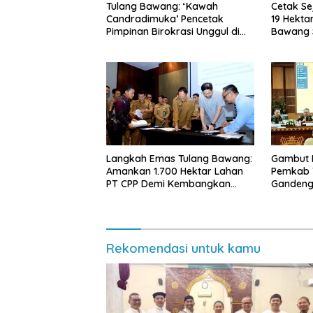
Tulang Bawang: ‘Kawah
Cetak Se
Candradimuka’ Pencetak
19 Hekta
Pimpinan Birokrasi Unggul di
Bawang S
Provinsi Lampung
Nasional
di Lamp
Langkah Emas Tulang Bawang:
Gambut 
Amankan 1.700 Hektar Lahan
Pemkab 
PT CPP Demi Kembangkan
Gandeng
Kawasan Ekonomi Biru
Ancaman 
Rekomendasi untuk kamu