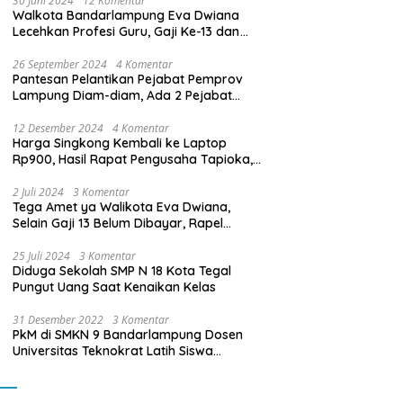
30 Juni 2024
12 Komentar
Walkota Bandarlampung Eva Dwiana
Lecehkan Profesi Guru, Gaji Ke-13 dan
THR Tidak Dibayarkan
26 September 2024
4 Komentar
Pantesan Pelantikan Pejabat Pemprov
Lampung Diam-diam, Ada 2 Pejabat
yang Dilantik Masih Golongan III/b
12 Desember 2024
4 Komentar
Harga Singkong Kembali ke Laptop
Rp900, Hasil Rapat Pengusaha Tapioka,
Petani Singkong dengan Pj. Gubernur
Lampung
2 Juli 2024
3 Komentar
Tega Amet ya Walikota Eva Dwiana,
Selain Gaji 13 Belum Dibayar, Rapel
Kenaikan Gaji 2 Bulan Juga Belum
Dibayar
25 Juli 2024
3 Komentar
Diduga Sekolah SMP N 18 Kota Tegal
Pungut Uang Saat Kenaikan Kelas
31 Desember 2022
3 Komentar
PkM di SMKN 9 Bandarlampung Dosen
Universitas Teknokrat Latih Siswa
Membuat Program Mobil RC Berbasis IoT