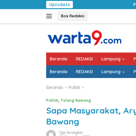
Langsung
Uptodate
Pemkab Lampung Selatan M
ke
konten
Box Redaksi
Beranda
REDAKSI
Lampung
P
Beranda
REDAKSI
Lampung
P
Beranda
Politik
Politik
,
Tulang Bawang
Sapa Masyarakat, Ary
Bawang
Tiga Serangkai