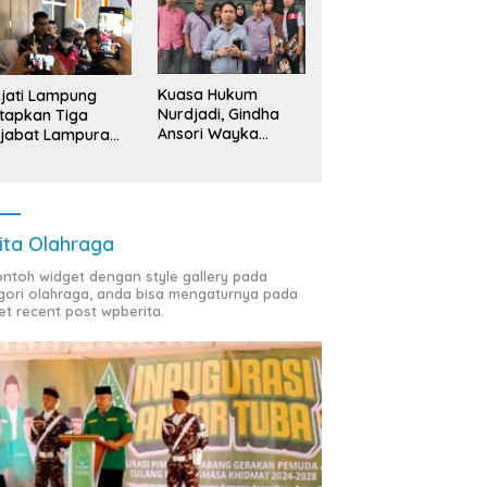
Kuasa Hukum
jati Lampung
Nurdjadi, Gindha
tapkan Tiga
Ansori Wayka
jabat Lampura
Laporkan
ersangka
Penyerobotan
Tanah ke Polda
Lampung
ita Olahraga
contoh widget dengan style gallery pada
gori olahraga, anda bisa mengaturnya pada
et recent post wpberita.