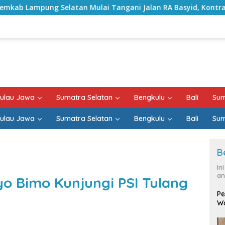
ulai Tangani Jalan RA Basyid, Kontrak Proyek Sudah Rampun
ulau Jawa
Sumatra Selatan
Bengkulu
Bali
Sum
ulau Jawa
Sumatra Selatan
Bengkulu
Bali
Sum
B
In
an
o Bimo Kunjungi PSI Tulang
Pe
Wa