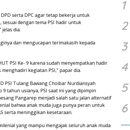
1
 DPD serta DPC agar tetap bekerja untuk
2
 sesuai dengan tema PSI hadir untuk
elas dia.
3
ngginya dan mengucapan terimakasih kepada
4
HUT PSI Ke- 9 karena sudah menyempatkan hadir
enghadiri kegiatan PSI,” papar dia.
D PSI Tulang Bawang Choibar Nurdiansyah
5
 tahun usianya, PSI saat ini yang dipimpin
ang Pangarep menjadi salah satu jalan alternatif
6
enial bahwa anak muda juga punya peran untuk
S serta meninggikan kesetaraan.
milenial yang mampu mengajak seluruh anak muda