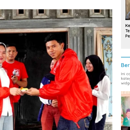
Ke
Te
Pe
T
Ber
Ini 
kate
widg