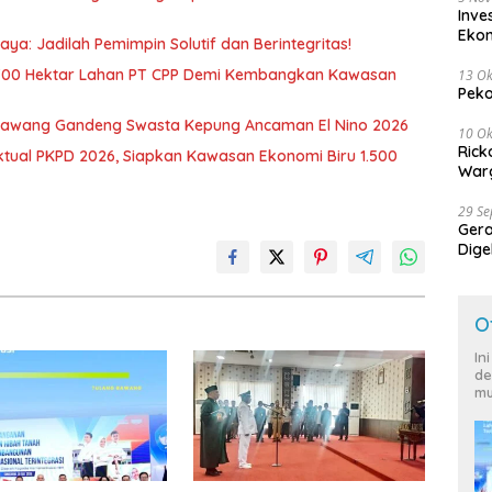
Inve
Eko
ya: Jadilah Pemimpin Solutif dan Berintegritas!
700 Hektar Lahan PT CPP Demi Kembangkan Kawasan
13 Ok
Peko
awang Gandeng Swasta Kepung Ancaman El Nino 2026
10 Ok
Rick
ktual PKPD 2026, Siapkan Kawasan Ekonomi Biru 1.500
Warg
29 S
Ger
Dige
Harg
O
In
de
mu