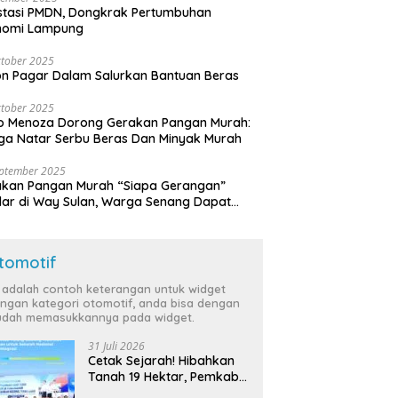
stasi PMDN, Dongkrak Pertumbuhan
nomi Lampung
tober 2025
n Pagar Dalam Salurkan Bantuan Beras
tober 2025
o Menoza Dorong Gerakan Pangan Murah:
a Natar Serbu Beras Dan Minyak Murah
eptember 2025
akan Pangan Murah “Siapa Gerangan”
lar di Way Sulan, Warga Senang Dapat
a Bersubsidi
tomotif
i adalah contoh keterangan untuk widget
ngan kategori otomotif, anda bisa dengan
dah memasukkannya pada widget.
31 Juli 2026
Cetak Sejarah! Hibahkan
Tanah 19 Hektar, Pemkab
Tulang Bawang Siap