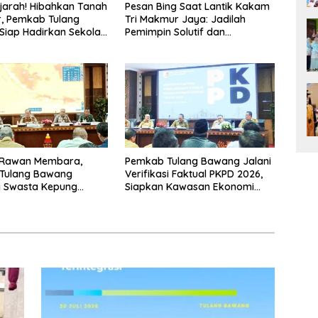
jarah! Hibahkan Tanah
Pesan Bing Saat Lantik Kakam
r, Pemkab Tulang
Tri Makmur Jaya: Jadilah
iap Hadirkan Sekolah
Pemimpin Solutif dan
 Terintegrasi Pertama
Berintegritas!
ung
Rawan Membara,
Pemkab Tulang Bawang Jalani
Tulang Bawang
Verifikasi Faktual PKPD 2026,
 Swasta Kepung
Siapkan Kawasan Ekonomi
El Nino 2026
Biru 1.500 Hektare