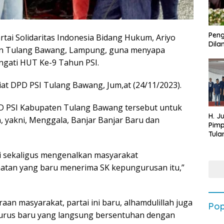
Peng
tai Solidaritas Indonesia Bidang Hukum, Ariyo
Dilan
n Tulang Bawang, Lampung, guna menyapa
gati HUT Ke-9 Tahun PSI.
iat DPD PSI Tulang Bawang, Jum,at (24/11/2023).
PD PSI Kabupaten Tulang Bawang tersebut untuk
H. J
 yakni, Menggala, Banjar Banjar Baru dan
Pim
Tula
Targ
Terb
asi sekaligus mengenalkan masyarakat
202
tan yang baru menerima SK kepungurusan itu,”
n masyarakat, partai ini baru, alhamdulillah juga
Pop
urus baru yang langsung bersentuhan dengan