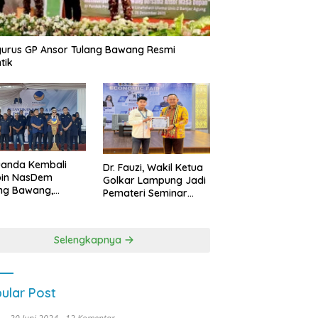
urus GP Ansor Tulang Bawang Resmi
tik
uanda Kembali
Dr. Fauzi, Wakil Ketua
pin NasDem
Golkar Lampung Jadi
ng Bawang,
Pemateri Seminar
etkan Kursi DPRD
Nasional FEB Unila,
anyak di Pemilu
Membangun Fondasi
9
Kuat Melalui 4 Pilar
Selengkapnya
Kebangsaan
ular Post