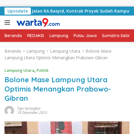
Langsung ke konten
gani Jalan RA Basyid, Kontrak Proyek Sudah Rampung
Uptodate
Beranda
REDAKSI
Lampung
Pulau Jawa
Sumatra Selata
Beranda
Lampung
Lampung Utara
Bolone Mase
Lampung Utara Optimis Menangkan Prabowo-Gibran
Lampung Utara
,
Politik
Bolone Mase Lampung Utara
Optimis Menangkan Prabowo-
Gibran
Tiga Serangkai
18 Desember 2023