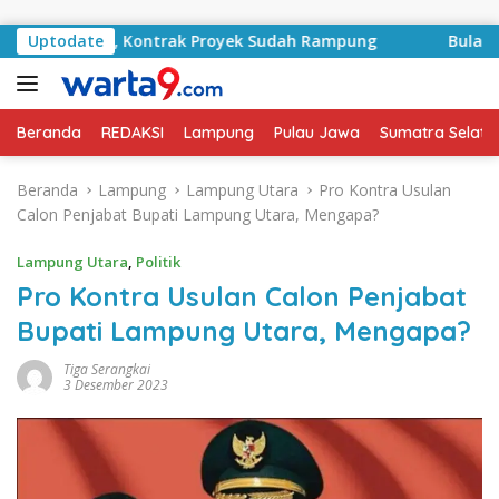
Langsung ke konten
Basyid, Kontrak Proyek Sudah Rampung
Uptodate
Bulan Kemerde
Beranda
REDAKSI
Lampung
Pulau Jawa
Sumatra Selata
Beranda
Lampung
Lampung Utara
Pro Kontra Usulan
Calon Penjabat Bupati Lampung Utara, Mengapa?
Lampung Utara
,
Politik
Pro Kontra Usulan Calon Penjabat
Bupati Lampung Utara, Mengapa?
Tiga Serangkai
3 Desember 2023