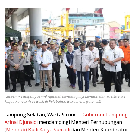
Gubernur Lampung Arinal Djunaidi mendampingi Menhub dan Menko PMK
Tinjau Puncak Arus Balik di Pelabuhan Bakauheni. (foto : ist)
Lampung Selatan, Warta9.com
—
Gubernur Lampung
Arinal Djunaidi
mendampingi Menteri Perhubungan
(
Menhub) Budi Karya Sumadi
dan Menteri Koordinator