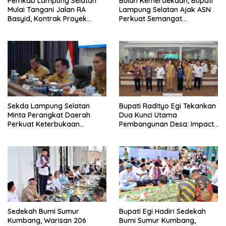
Pemkab Lampung Selatan
Bulan Kemerdekaan, Bupati
Mulai Tangani Jalan RA
Lampung Selatan Ajak ASN
Basyid, Kontrak Proyek
Perkuat Semangat
Sudah Rampung
Pengabdian dan Tingkatkan
Pelayanan Publik
Sekda Lampung Selatan
Bupati Radityo Egi Tekankan
Minta Perangkat Daerah
Dua Kunci Utama
Perkuat Keterbukaan
Pembangunan Desa: Impact
Informasi Publik
dan Sustainable
Sedekah Bumi Sumur
Bupati Egi Hadiri Sedekah
Kumbang, Warisan 206
Bumi Sumur Kumbang,