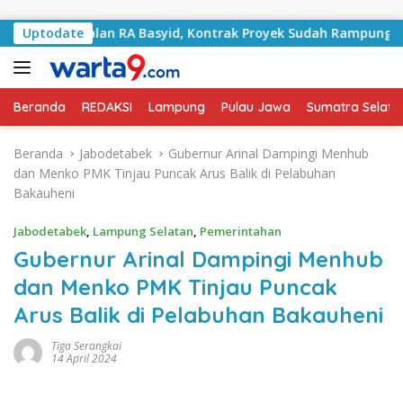
Langsung ke konten
i Jalan RA Basyid, Kontrak Proyek Sudah Rampung
Uptodate
Bu
Beranda
REDAKSI
Lampung
Pulau Jawa
Sumatra Selata
Beranda
Jabodetabek
Gubernur Arinal Dampingi Menhub
dan Menko PMK Tinjau Puncak Arus Balik di Pelabuhan
Bakauheni
Jabodetabek
,
Lampung Selatan
,
Pemerintahan
Gubernur Arinal Dampingi Menhub
dan Menko PMK Tinjau Puncak
Arus Balik di Pelabuhan Bakauheni
Tiga Serangkai
14 April 2024