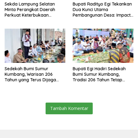
Sekda Lampung Selatan
Bupati Radityo Egi Tekankan
Minta Perangkat Daerah
Dua Kunci Utama
Perkuat Keterbukaan
Pembangunan Desa: Impact
Informasi Publik
dan Sustainable
Sedekah Bumi Sumur
Bupati Egi Hadiri Sedekah
Kumbang, Warisan 206
Bumi Sumur Kumbang,
Tahun yang Terus Dijaga
Tradisi 206 Tahun Tetap
Pemkab Lampung Selatan
Semarak Meski Diguyur
dan Masyarakat
Hujan
Tambah Komentar