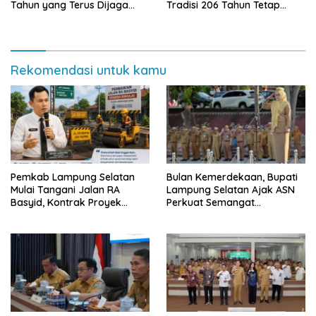
Tahun yang Terus Dijaga
Tradisi 206 Tahun Tetap
Pemkab Lampung Selatan
Semarak Meski Diguyur
dan Masyarakat
Hujan
Rekomendasi untuk kamu
Pemkab Lampung Selatan
Bulan Kemerdekaan, Bupati
Mulai Tangani Jalan RA
Lampung Selatan Ajak ASN
Basyid, Kontrak Proyek
Perkuat Semangat
Sudah Rampung
Pengabdian dan Tingkatkan
Pelayanan Publik