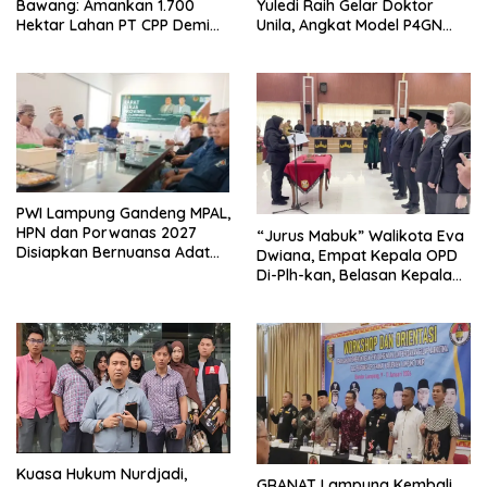
Bawang: Amankan 1.700
Yuledi Raih Gelar Doktor
Hektar Lahan PT CPP Demi
Unila, Angkat Model P4GN
Kembangkan Kawasan
Berbasis Kearifan Lokal
Ekonomi Biru
PWI Lampung Gandeng MPAL,
HPN dan Porwanas 2027
“Jurus Mabuk” Walikota Eva
Disiapkan Bernuansa Adat
Dwiana, Empat Kepala OPD
Sai Bumi Ruwa Jurai
Di-Plh-kan, Belasan Kepala
SD dan SMP Rangkap
Jabatan Plt
Kuasa Hukum Nurdjadi,
GRANAT Lampung Kembali