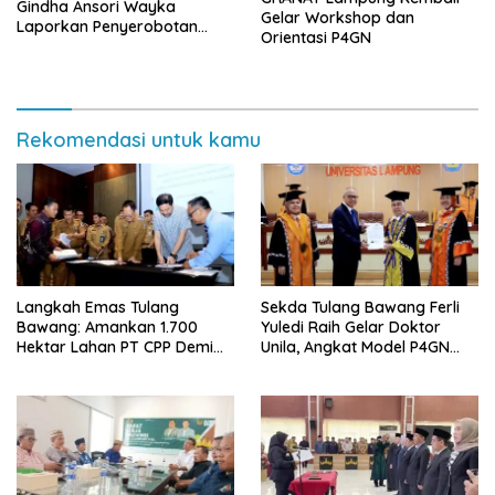
Gindha Ansori Wayka
Gelar Workshop dan
Laporkan Penyerobotan
Orientasi P4GN
Tanah ke Polda Lampung
Rekomendasi untuk kamu
Langkah Emas Tulang
Sekda Tulang Bawang Ferli
Bawang: Amankan 1.700
Yuledi Raih Gelar Doktor
Hektar Lahan PT CPP Demi
Unila, Angkat Model P4GN
Kembangkan Kawasan
Berbasis Kearifan Lokal
Ekonomi Biru