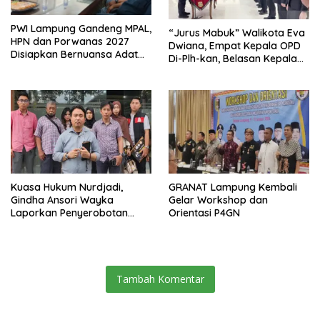
PWI Lampung Gandeng MPAL,
“Jurus Mabuk” Walikota Eva
HPN dan Porwanas 2027
Dwiana, Empat Kepala OPD
Disiapkan Bernuansa Adat
Di-Plh-kan, Belasan Kepala
Sai Bumi Ruwa Jurai
SD dan SMP Rangkap
Jabatan Plt
Kuasa Hukum Nurdjadi,
GRANAT Lampung Kembali
Gindha Ansori Wayka
Gelar Workshop dan
Laporkan Penyerobotan
Orientasi P4GN
Tanah ke Polda Lampung
Tambah Komentar