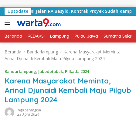
Langsung ke konten
Tangani Jalan RA Basyid, Kontrak Proyek Sudah Rampung
Uptodate
Beranda
REDAKSI
Lampung
Pulau Jawa
Sumatra Selata
Beranda
Bandarlampung
Karena Masyarakat Meminta,
Arinal Djunaidi Kembali Maju Pilgub Lampung 2024
Bandarlampung
,
Jabodetabek
,
Pilkada 2024
Karena Masyarakat Meminta,
Arinal Djunaidi Kembali Maju Pilgub
Lampung 2024
Tiga Serangkai
29 April 2024