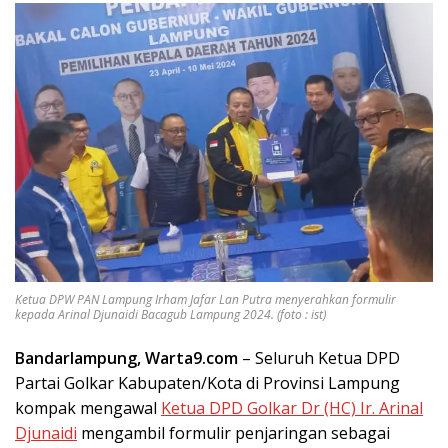
Ketua DPW PAN Lampung Irham Jafar Lan Putra menyerahkan formulir
kepada Arinal Djunaidi Bacagub Lampung 2024. (foto : ist)
Bandarlampung, Warta9.com
– Seluruh Ketua DPD
Partai Golkar Kabupaten/Kota di Provinsi Lampung
kompak mengawal
Ketua DPD Golkar Dr (HC) Ir. Arinal
Djunaidi
mengambil formulir penjaringan sebagai