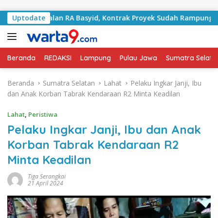
Langsung ke konten
ani Jalan RA Basyid, Kontrak Proyek Sudah Rampung
Uptodate
Beranda
REDAKSI
Lampung
Pulau Jawa
Sumatra Selata
Beranda
Sumatra Selatan
Lahat
Pelaku Ingkar Janji, Ibu
dan Anak Korban Tabrak Kendaraan R2 Minta Keadilan
Lahat
,
Peristiwa
Pelaku Ingkar Janji, Ibu dan Anak
Korban Tabrak Kendaraan R2
Minta Keadilan
Tiga Serangkai
21 April 2024