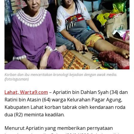
Korban dan ibu menceritakan kronologi kejadian dengan awak media.
(foto/agusman)
Lahat, Warta9.com
– Apriatin bin Dahlan Syah (34) dan
Ratini bin Atasin (64) warga Kelurahan Pagar Agung,
Kabupaten Lahat korban tabrak oleh kendaraan roda
dua (R2) meminta keadilan.
Menurut Apriatin yang memberikan pernyataan