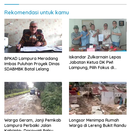
Rekomendasi untuk kamu
Iskandar Zulkarnain Lepas
BPKAD Lampura Meradang
Jabatan Ketua DK PWI
Imbas Puluhan Proyek Dinas
Lampung, Pilih Fokus di
SDABMBK Batal Lelang
Kepengurusan Pusat
Warga Geram, Janji Pemkab
Longsor Menimpa Rumah
Lampura Perbaiki Jalan
Warga di Lereng Bukit Randu
Kalicinta- Dorowati Palsu