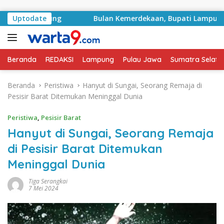
Langsung ke konten
h Rampung
Uptodate
Bulan Kemerdekaan, Bupati Lampung Selatan
Beranda
REDAKSI
Lampung
Pulau Jawa
Sumatra Selata
Beranda
Peristiwa
Hanyut di Sungai, Seorang Remaja di
Pesisir Barat Ditemukan Meninggal Dunia
Peristiwa
,
Pesisir Barat
Hanyut di Sungai, Seorang Remaja
di Pesisir Barat Ditemukan
Meninggal Dunia
Tiga Serangkai
7 Mei 2024