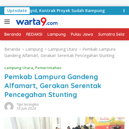
Langsung ke konten
RA Basyid, Kontrak Proyek Sudah Rampung
Uptodate
Bulan Keme
Beranda
REDAKSI
Lampung
Pulau Jawa
Sumatra Selata
Beranda
Lampung
Lampung Utara
Pemkab Lampura
Gandeng Alfamart, Gerakan Serentak Pencegahan Stunting
Lampung Utara
,
Pemerintahan
Pemkab Lampura Gandeng
Alfamart, Gerakan Serentak
Pencegahan Stunting
Tiga Serangkai
10 Juni 2024