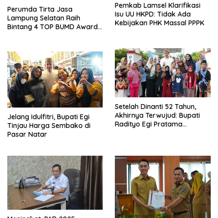
Pemkab Lamsel Klarifikasi
Perumda Tirta Jasa
Isu UU HKPD: Tidak Ada
Lampung Selatan Raih
Kebijakan PHK Massal PPPK
Bintang 4 TOP BUMD Awards
2026, Tiga Penghargaan
Sekaligus Diborong
Setelah Dinanti 52 Tahun,
Akhirnya Terwujud: Bupati
Jelang Idulfitri, Bupati Egi
Radityo Egi Pratama
Tinjau Harga Sembako di
Resmikan Jalan Kota
Pasar Natar
Dalam–Budidaya