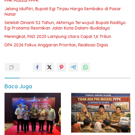
PHK Massal PPPK
Jelang Idulfitri, Bupati Egi Tinjau Harga Sembako di Pasar
Natar
Setelah Dinanti 52 Tahun, Akhirnya Terwujud: Bupati Radityo
Egi Pratama Resmikan Jalan Kota Dalam–Budidaya
Meningkat, PAD 2025 Lampung Utara Capai 1,6 Triliun
DPA 2026 Fokus Anggaran Prioritas, Realisasi Digas
Baca Juga