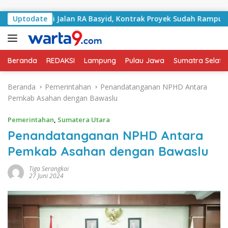
Langsung ke konten
angani Jalan RA Basyid, Kontrak Proyek Sudah Rampung
Uptodate
Beranda
REDAKSI
Lampung
Pulau Jawa
Sumatra Selata
Beranda
Pemerintahan
Penandatanganan NPHD Antara
Pemkab Asahan dengan Bawaslu
Pemerintahan
,
Sumatera Utara
Penandatanganan NPHD Antara
Pemkab Asahan dengan Bawaslu
Tiga Serangkai
27 Juni 2024