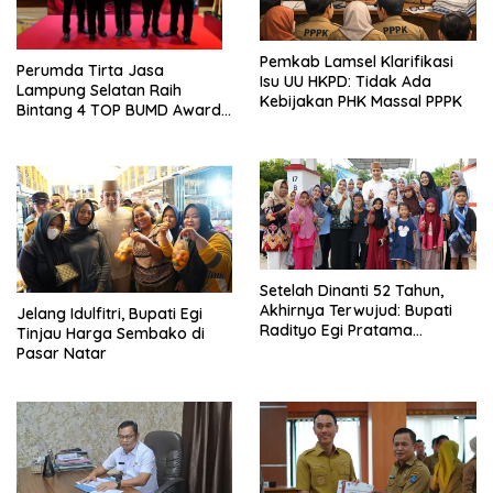
Pemkab Lamsel Klarifikasi
Perumda Tirta Jasa
Isu UU HKPD: Tidak Ada
Lampung Selatan Raih
Kebijakan PHK Massal PPPK
Bintang 4 TOP BUMD Awards
2026, Tiga Penghargaan
Sekaligus Diborong
Setelah Dinanti 52 Tahun,
Akhirnya Terwujud: Bupati
Jelang Idulfitri, Bupati Egi
Radityo Egi Pratama
Tinjau Harga Sembako di
Resmikan Jalan Kota
Pasar Natar
Dalam–Budidaya