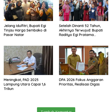
Jelang Idulfitri, Bupati Egi
Setelah Dinanti 52 Tahun,
Tinjau Harga Sembako di
Akhirnya Terwujud: Bupati
Pasar Natar
Radityo Egi Pratama
Resmikan Jalan Kota
Dalam–Budidaya
Meningkat, PAD 2025
DPA 2026 Fokus Anggaran
Lampung Utara Capai 1,6
Prioritas, Realisasi Digas
Triliun
Tambah Komentar